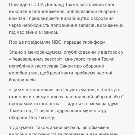
Президент США Дональд Трамп застосував свої
виконавчі повноваження, зобов'язавши оборонні
СЕРПЕНЬ
компанії пришвидшити виробництво озброєння
через необхідність поповнення запасів, виснажених
Экс-послу в США Стефанишиной вручили новое
14:53
подозрение и избирают меру…
під час війни з Іраном.
Про це повідомляє NBC, передає Укрінформ.
СЕРПЕНЬ
Згідно з меморандумом, опублікованим у вівторок у
«Федеральному реєстрі», минулого тижня Трамп
У Росії розгортається ракетний підрозділ КНДР –
14:40
Reuters
непублічно застосував Закон про оборонне
виробництво, щоб розв'язати проблему нестачі
СЕРПЕНЬ
боєприпасів.
«Цим я встановлюю, що існують умови, які можуть
Поставки ракет для ПВО сократились втрое,
становити пряму загрозу національній обороні або її
14:23
хотя у партнеров они…
програмам готовності», — йдеться в меморандумі
Трампа від 11 червня, адресованому міністру
СЕРПЕНЬ
оборони Піту Гегсету.
У документі також зазначається, що обмежені
У Румунії затоплять чотири баржі для
14:10
збільшення потоку води до…
виробничі потужності та проблеми з ланцюжками