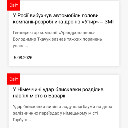
Світ
У Росії вибухнув автомобіль голови
компанії-розробника дронів «Упир» – ЗМІ
Гендиректор компанії «Уралдронзавод»
Володимир Ткачук зазнав тяжких поранень
унасл...
5.08.2026
Світ
У Німеччині удар блискавки розділив
навпіл місто в Баварії
Удар блискавки вивів з ладу шлагбауми на двох
залізничних переїздах у німецькому місті
Гарбург...