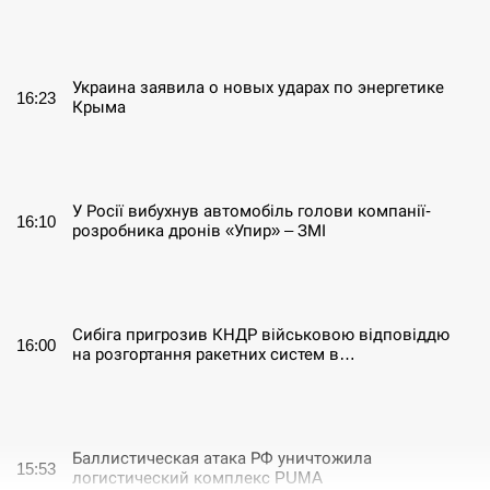
СЕРПЕНЬ
Украина заявила о новых ударах по энергетике
16:23
Крыма
СЕРПЕНЬ
У Росії вибухнув автомобіль голови компанії-
16:10
розробника дронів «Упир» – ЗМІ
СЕРПЕНЬ
Сибіга пригрозив КНДР військовою відповіддю
16:00
на розгортання ракетних систем в…
СЕРПЕНЬ
Баллистическая атака РФ уничтожила
15:53
логистический комплекс PUMA