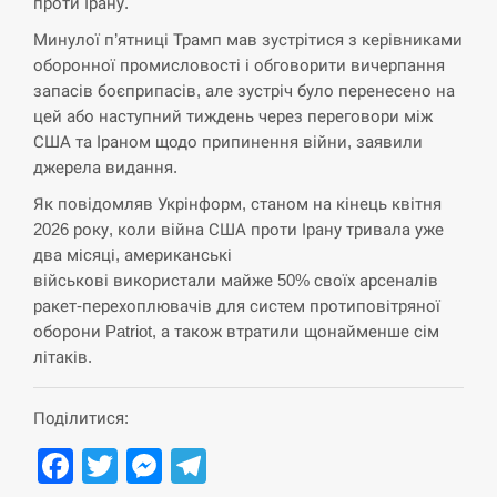
проти Ірану.
циклоспорозу, захворіли понад 10 тисяч…
Минулої п’ятниці Трамп мав зустрітися з керівниками
СЕРПЕНЬ
оборонної промисловості і обговорити вичерпання
запасів боєприпасів, але зустріч було перенесено на
Под огнем “Эпицентр”, ROZETKA и “Новая
цей або наступний тиждень через переговори між
11:53
почта”: что известно об…
США та Іраном щодо припинення війни, заявили
джерела видання.
СЕРПЕНЬ
Як повідомляв Укрінформ, станом на кінець квітня
2026 року, коли війна США проти Ірану тривала уже
У зоопарку Токіо через спеку загинули три
11:40
два місяці, американські
левиці
військові використали майже 50% своїх арсеналів
ракет-перехоплювачів для систем протиповітряної
СЕРПЕНЬ
оборони Patriot, а також втратили щонайменше сім
літаків.
Россияне ударили “Бардеролями” по Харькову,
11:23
есть пострадавшие
Поділитися:
ЩЕ...
Facebook
Twitter
Messenger
Telegram