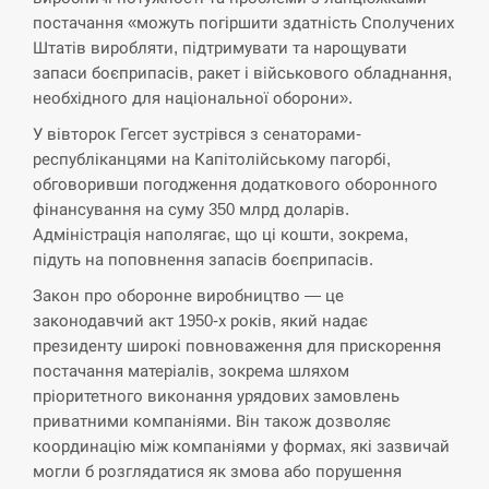
постачання «можуть погіршити здатність Сполучених
СЕРПЕНЬ
Штатів виробляти, підтримувати та нарощувати
запаси боєприпасів, ракет і військового обладнання,
необхідного для національної оборони».
В Москве пожаловались на “кратный рост” атак
13:53
дронов Украины
У вівторок Гегсет зустрівся з сенаторами-
республіканцями на Капітолійському пагорбі,
СЕРПЕНЬ
обговоривши погодження додаткового оборонного
фінансування на суму 350 млрд доларів.
Біля українського літака в аеропорту Лейпцига
13:40
Адміністрація наполягає, що ці кошти, зокрема,
виявили дрон, ймовірно, з…
підуть на поповнення запасів боєприпасів.
СЕРПЕНЬ
Закон про оборонне виробництво — це
законодавчий акт 1950-х років, який надає
президенту широкі повноваження для прискорення
“Они должны быть уничтожены”: в МИДе
13:23
ответили, как отреагируют на…
постачання матеріалів, зокрема шляхом
пріоритетного виконання урядових замовлень
СЕРПЕНЬ
приватними компаніями. Він також дозволяє
координацію між компаніями у формах, які зазвичай
Тайвань проводить найбільші військові
могли б розглядатися як змова або порушення
13:10