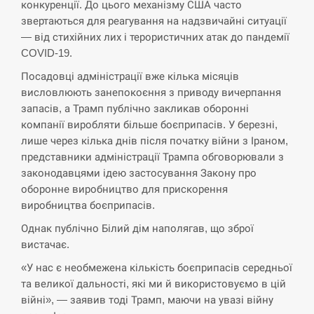
навчання на тлі загрози вторгнення з…
конкуренції. До цього механізму США часто
звертаються для реагування на надзвичайні ситуації
СЕРПЕНЬ
— від стихійних лих і терористичних атак до пандемії
COVID-19.
США обсуждают лицензии на Patriot для
12:53
Посадовці адміністрації вже кілька місяців
Украины, несмотря на сомнения…
висловлюють занепокоєння з приводу вичерпання
запасів, а Трамп публічно закликав оборонні
СЕРПЕНЬ
компанії виробляти більше боєприпасів. У березні,
лише через кілька днів після початку війни з Іраном,
Латвія готова направити до 20 військових для
12:40
представники адміністрації Трампа обговорювали з
розблокування Ормузької протоки
законодавцями ідею застосування Закону про
оборонне виробництво для прискорення
СЕРПЕНЬ
виробництва боєприпасів.
Силы обороны поразили российскую
Однак публічно Білий дім наполягав, що зброї
12:23
переправу, склады и другие важные объекты…
вистачає.
«У нас є необмежена кількість боєприпасів середньої
СЕРПЕНЬ
та великої дальності, які ми й використовуємо в цій
війні», — заявив тоді Трамп, маючи на увазі війну
У США зафіксували рекордний спалах
12:10