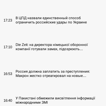
СЕРПЕНЬ
В ЦПД назвали единственный способ
17:23
ограничить российские удары по Украине
СЕРПЕНЬ
Die Zeit: на директора німецької оборонної
17:10
компанії готували замах, підозрюють…
СЕРПЕНЬ
Россия должна заплатить за преступления:
16:53
Макрон жестко отреагировал на новые…
СЕРПЕНЬ
У Пакистані обмежили висвітлення інформації
16:40
міжнародними ЗМІ