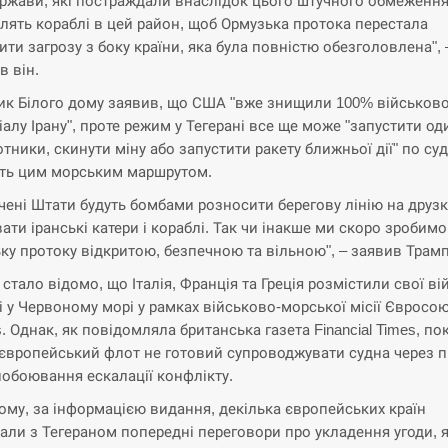
ержави, які постраждали внаслідок цього штучного обмеження
лять кораблі в цей район, щоб Ормузька протока перестала
ити загрозу з боку країни, яка була повністю обезголовлена", 
в він.
ик Білого дому заявив, що США "вже знищили 100% військов
іалу Ірану", проте режим у Тегерані все ще може "запустити од
отники, скинути міну або запустити ракету ближньої дії" по су
ть цим морським маршрутом.
чені Штати будуть бомбами розносити берегову лінію на друзк
ати іранські катери і кораблі. Так чи інакше ми скоро зробимо
ку протоку відкритою, безпечною та вільною", – заявив Трамп
 стало відомо, що Італія, Франція та Греція розмістили свої ві
і у Червоному морі у рамках військово-морської місії Євросо
s. Однак, як повідомляла британська газета Financial Times, по
європейський флот не готовий супроводжувати судна через п
побоювання ескалації конфлікту.
ому, за інформацією видання, декілька європейських країн
али з Тегераном попередні переговори про укладення угоди, я