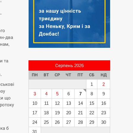
,
–
ого
ин-два
днам,
и та
Серпень 2026
.
ПН
ВТ
СР
ЧТ
ПТ
СБ
НД
йськові
1
2
юзу
3
4
5
6
7
8
9
ки що
10
11
12
13
14
15
16
ротоку
17
18
19
20
21
22
23
24
25
26
27
28
29
30
ка б
31