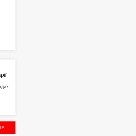
рії
здах
Е...