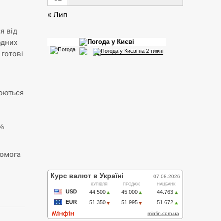
« Лип
я від
одних
 готові
юються
0%
комога