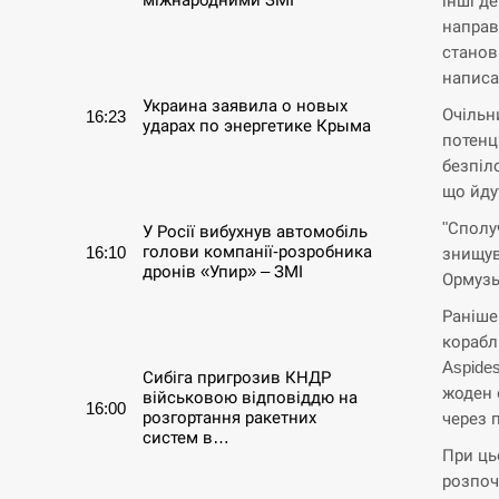
інші д
направ
СЕРПЕНЬ
станов
написа
Украина заявила о новых
Очільн
16:23
ударах по энергетике Крыма
потенц
безпіл
СЕРПЕНЬ
що йду
"Сполу
У Росії вибухнув автомобіль
голови компанії-розробника
16:10
знищув
дронів «Упир» – ЗМІ
Ормузь
Раніше
СЕРПЕНЬ
корабл
Aspide
Сибіга пригрозив КНДР
жоден 
військовою відповіддю на
16:00
розгортання ракетних
через 
систем в…
При ць
розпоч
СЕРПЕНЬ