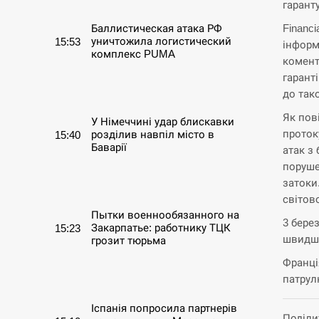
гарант
Financi
Баллистическая атака РФ
уничтожила логистический
15:53
інформ
комплекс PUMA
комент
гаранті
СЕРПЕНЬ
до так
Як пов
У Німеччині удар блискавки
проток
розділив навпіл місто в
15:40
Баварії
атак з
поруше
СЕРПЕНЬ
затоки
світов
Пытки военнообязанного на
3 бере
Закарпатье: работнику ТЦК
15:23
швидше
грозит тюрьма
Франці
СЕРПЕНЬ
патрул
Іспанія попросила партнерів
Поділи