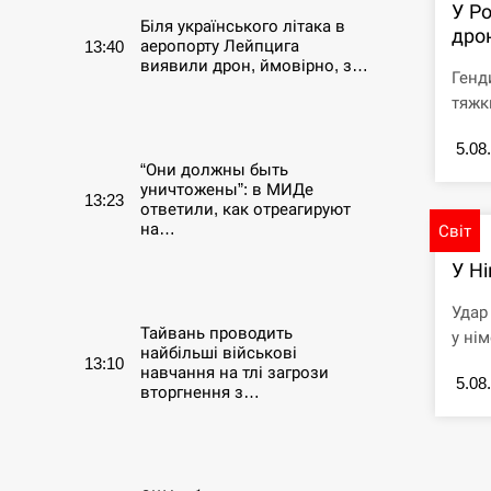
У Ро
Біля українського літака в
дро
аеропорту Лейпцига
13:40
виявили дрон, ймовірно, з…
Генд
тяжк
СЕРПЕНЬ
5.08
“Они должны быть
уничтожены”: в МИДе
13:23
ответили, как отреагируют
на…
Світ
У Ні
СЕРПЕНЬ
Удар
Тайвань проводить
у нім
найбільші військові
13:10
навчання на тлі загрози
5.08
вторгнення з…
СЕРПЕНЬ