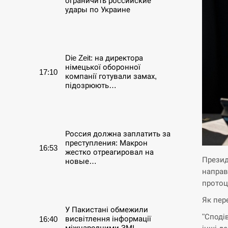
ограничить российские
удары по Украине
СЕРПЕНЬ
Die Zeit: на директора
німецької оборонної
17:10
компанії готували замах,
підозрюють…
СЕРПЕНЬ
Россия должна заплатить за
преступления: Макрон
16:53
жестко отреагировал на
Презид
новые…
направ
протоц
СЕРПЕНЬ
Як пер
У Пакистані обмежили
"Споді
висвітлення інформації
16:40
міжнародними ЗМІ