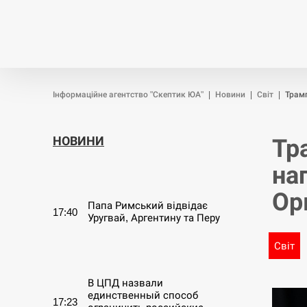
Новини
Війна
Політика
Інформаційне агентство "Скептик ЮА"
|
Новини
|
Світ
|
Трамп
НОВИНИ
Тр
на
СЕРПЕНЬ
Ор
Папа Римський відвідає
17:40
Уругвай, Аргентину та Перу
Світ
СЕРПЕНЬ
В ЦПД назвали
единственный способ
17:23