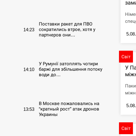
зама
СЕРПЕНЬ
Німе
спец
Поставки ракет для ПВО
сократились втрое, хотя у
14:23
5.08
партнеров они…
СЕРПЕНЬ
Світ
У Румунії затоплять чотири
У П
баржі для збільшення потоку
14:10
між
води до…
Паки
СЕРПЕНЬ
міжна
В Москве пожаловались на
5.08
“кратный рост” атак дронов
13:53
Украины
Світ
СЕРПЕНЬ