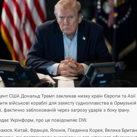
ент США Дональд Трамп закликав низку країн Європи та Азії
ити військові кораблі для захисту судноплавства в Ормузькій
і, фактично заблокованій через загрозу ударів з боку Ірану.
едає Укрінформ, про це повідомляє DW.
ваюся, Китай, Франція, Японія, Південна Корея, Велика Британ