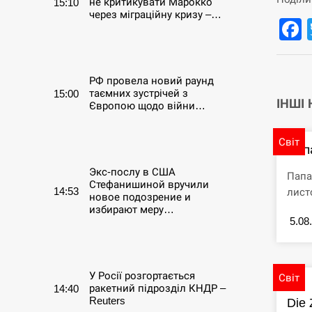
не критикувати Марокко
15:10
через міграційну кризу –…
СЕРПЕНЬ
РФ провела новий раунд
таємних зустрічей з
15:00
ІНШІ
Європою щодо війни…
СЕРПЕНЬ
Світ
Пап
Экс-послу в США
Папа
Стефанишиной вручили
14:53
лист
новое подозрение и
избирают меру…
5.08
СЕРПЕНЬ
У Росії розгортається
Світ
ракетний підрозділ КНДР –
14:40
Reuters
Die 