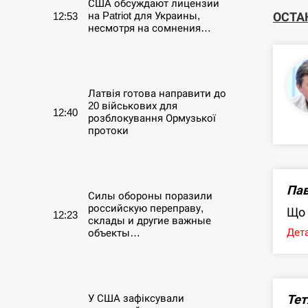
США обсуждают лицензии
ОСТА
на Patriot для Украины,
12:53
несмотря на сомнения…
СЕРПЕНЬ
Латвія готова направити до
20 військових для
12:40
розблокування Ормузької
протоки
СЕРПЕНЬ
Пав
Силы обороны поразили
российскую переправу,
Що 
12:23
склады и другие важные
Дета
объекты…
СЕРПЕНЬ
Тет
У США зафіксували