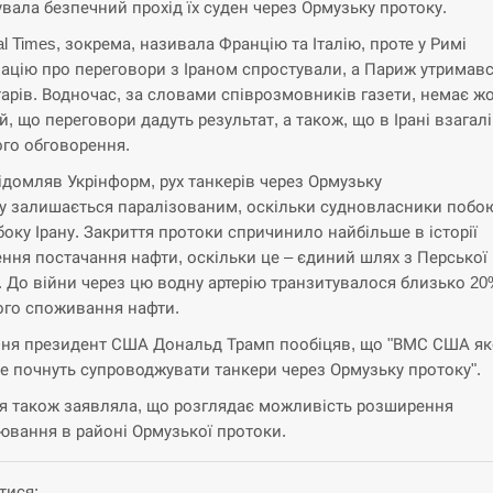
увала безпечний прохід їх суден через Ормузьку протоку.
al Times, зокрема, називала Францію та Італію, проте у Римі
ацію про переговори з Іраном спростували, а Париж утримавс
арів. Водночас, за словами співрозмовників газети, немає ж
й, що переговори дадуть результат, а також, що в Ірані взагалі
ого обговорення.
ідомляв Укрінформ, рух танкерів через Ормузьку
у залишається паралізованим, оскільки судновласники побо
 боку Ірану. Закриття протоки спричинило найбільше в історії
ння постачання нафти, оскільки це – єдиний шлях з Перської
. До війни через цю водну артерію транзитувалося близько 2
ого споживання нафти.
зня президент США Дональд Трамп пообіцяв, що "ВМС США я
 почнуть супроводжувати танкери через Ормузьку протоку".
я також заявляла, що розглядає можливість розширення
ювання в районі Ормузької протоки.
тися: