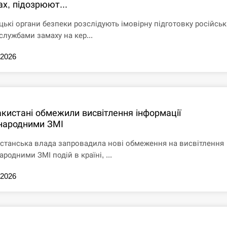
х, підозрюют...
цькі органи безпеки розслідують імовірну підготовку російсь
службами замаху на кер...
.2026
акистані обмежили висвітлення інформації
народними ЗМІ
станська влада запровадила нові обмеження на висвітлення
родними ЗМІ подій в країні, ...
.2026