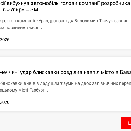
сії вибухнув автомобіль голови компанії-розробника
нів «Упир» – ЗМІ
иректор компанії «Уралдронзавод» Володимир Ткачук зазнав
их поранень унасл...
.2026
меччині удар блискавки розділив навпіл місто в Бава
 блискавки вивів з ладу шлагбауми на двох залізничних переї
ецькому місті Гарбург...
.2026
Щ