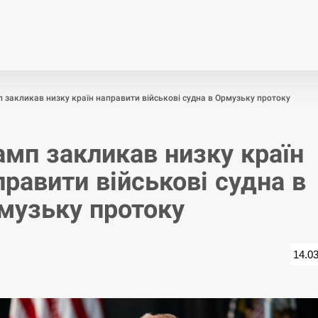
Економіка
Світ
Спор
 закликав низку країн направити військові судна в Ормузьку протоку
амп закликав низку країн
правити військові судна в
музьку протоку
14.0