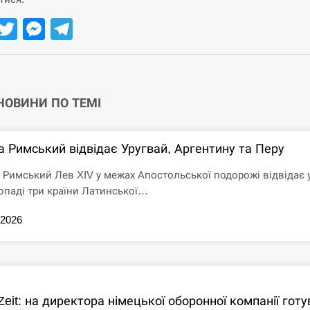
Facebook
Twitter
Messenger
Telegram
 НОВИНИ ПО ТЕМІ
а Римський відвідає Уругвай, Аргентину та Перу
 Римський Лев XIV у межах Апостольської подорожі відвідає 
опаді три країни Латинської…
.2026
Zeit: на директора німецької оборонної компанії гот