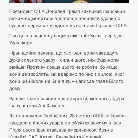
Президент США Дональд Трамп закликав іранський
СЕРПЕНЬ
режим відмовитися від планів посилити удари по
сусідніх державах у відповідь на атаки Ізраїлю і США.
Экс-послу в США Стефанишиной вручили новое
14:53
подозрение и избирают меру…
Про це він заявив у соцмережі Truth Social, передає
Укрінформ.
СЕРПЕНЬ
«Іран щойно заявив, що сьогодні вони завдадуть
дуже сильного удару – сильнішого, ніж будь-коли
У Росії розгортається ракетний підрозділ КНДР –
14:40
раніше. Проте їм краще цього не робити, бо якщо
Reuters
вони це зроблять, ми вдаримо по них з силою, якої
вони ще ніколи не бачили», – написав глава Білого
СЕРПЕНЬ
дому.
Поставки ракет для ПВО сократились втрое,
Раніше Трамп заявив про смерть верховного лідера
14:23
хотя у партнеров они…
Ірану аятоли Алі Хаменеї.
Як повідомляв Укрінформ, 28 лютого США та Ізраїль
СЕРПЕНЬ
завдали спільних ударів по об’єктах режиму в Ірані.
Після цього Іран атакував американські бази в
У Румунії затоплять чотири баржі для
14:10
збільшення потоку води до…
Кувейті, ОАЕ, Катарі, Бахрейні та Йорданії.