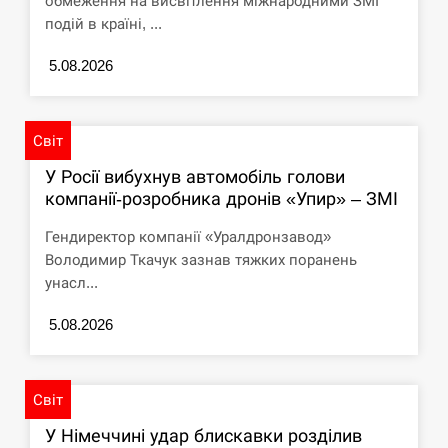
обмеження на висвітлення міжнародними ЗМІ
циклоспорозу, захворіли понад 10 тисяч…
подій в країні, ...
СЕРПЕНЬ
5.08.2026
Под огнем “Эпицентр”, ROZETKA и “Новая
11:53
почта”: что известно об…
Світ
СЕРПЕНЬ
У Росії вибухнув автомобіль голови
компанії-розробника дронів «Упир» – ЗМІ
У зоопарку Токіо через спеку загинули три
11:40
левиці
Гендиректор компанії «Уралдронзавод»
Володимир Ткачук зазнав тяжких поранень
СЕРПЕНЬ
унасл...
5.08.2026
Россияне ударили “Бардеролями” по Харькову,
11:23
есть пострадавшие
ЩЕ...
Світ
У Німеччині удар блискавки розділив