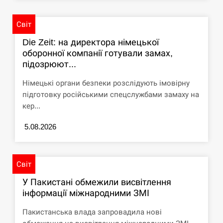
навчання на тлі загрози вторгнення з…
СЕРПЕНЬ
Світ
Die Zeit: на директора німецької
США обсуждают лицензии на Patriot для
оборонної компанії готували замах,
12:53
Украины, несмотря на сомнения…
підозрюют...
СЕРПЕНЬ
Німецькі органи безпеки розслідують імовірну
підготовку російськими спецслужбами замаху на
Латвія готова направити до 20 військових для
кер...
12:40
розблокування Ормузької протоки
5.08.2026
СЕРПЕНЬ
Силы обороны поразили российскую
Світ
12:23
переправу, склады и другие важные объекты…
У Пакистані обмежили висвітлення
СЕРПЕНЬ
інформації міжнародними ЗМІ
Пакистанська влада запровадила нові
У США зафіксували рекордний спалах
12:10