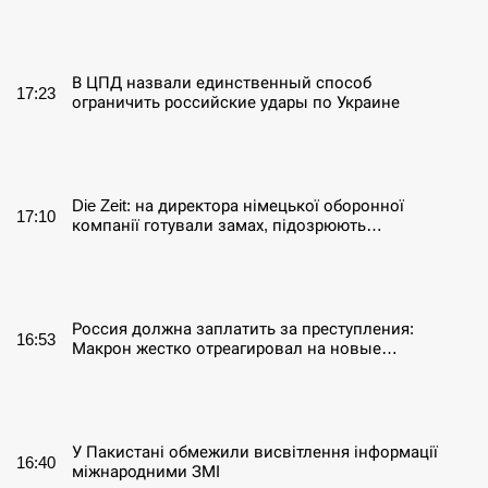
СЕРПЕНЬ
В ЦПД назвали единственный способ
17:23
ограничить российские удары по Украине
СЕРПЕНЬ
Die Zeit: на директора німецької оборонної
17:10
компанії готували замах, підозрюють…
СЕРПЕНЬ
Россия должна заплатить за преступления:
16:53
Макрон жестко отреагировал на новые…
СЕРПЕНЬ
У Пакистані обмежили висвітлення інформації
16:40
міжнародними ЗМІ