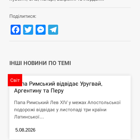
СЕРПЕНЬ
Поділитися:
Facebook
Twitter
Messenger
Telegram
В Москве пожаловались на “кратный рост” атак
13:53
дронов Украины
СЕРПЕНЬ
ІНШІ НОВИНИ ПО ТЕМІ
Біля українського літака в аеропорту Лейпцига
13:40
виявили дрон, ймовірно, з…
Світ
Папа Римський відвідає Уругвай,
СЕРПЕНЬ
Аргентину та Перу
“Они должны быть уничтожены”: в МИДе
13:23
Папа Римський Лев XIV у межах Апостольської
ответили, как отреагируют на…
подорожі відвідає у листопаді три країни
Латинської…
СЕРПЕНЬ
5.08.2026
Тайвань проводить найбільші військові
13:10