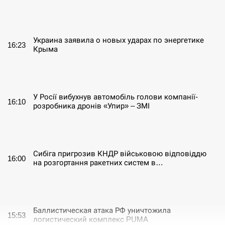
СЕРПЕНЬ
Украина заявила о новых ударах по энергетике
16:23
Крыма
СЕРПЕНЬ
У Росії вибухнув автомобіль голови компанії-
16:10
розробника дронів «Упир» – ЗМІ
СЕРПЕНЬ
Сибіга пригрозив КНДР військовою відповіддю
16:00
на розгортання ракетних систем в…
СЕРПЕНЬ
Баллистическая атака РФ уничтожила
15:53
логистический комплекс PUMA