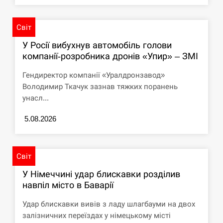
СЕРПЕНЬ
Світ
Под огнем “Эпицентр”, ROZETKA и “Новая
У Росії вибухнув автомобіль голови
11:53
почта”: что известно об…
компанії-розробника дронів «Упир» – ЗМІ
СЕРПЕНЬ
Гендиректор компанії «Уралдронзавод»
Володимир Ткачук зазнав тяжких поранень
У зоопарку Токіо через спеку загинули три
унасл...
11:40
левиці
5.08.2026
СЕРПЕНЬ
Россияне ударили “Бардеролями” по Харькову,
Світ
11:23
есть пострадавшие
У Німеччині удар блискавки розділив
ЩЕ...
навпіл місто в Баварії
Удар блискавки вивів з ладу шлагбауми на двох
залізничних переїздах у німецькому місті