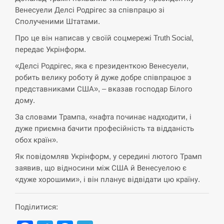
Венесуели Делсі Родрігес за співпрацю зі
СЕРПЕНЬ
Сполученими Штатами.
Экс-послу в США Стефанишиной вручили новое
Про це він написав у своїй соцмережі Truth Social,
14:53
подозрение и избирают меру…
передає Укрінформ.
«Делсі Родрігес, яка є президенткою Венесуели,
СЕРПЕНЬ
робить велику роботу й дуже добре співпрацює з
представниками США», – вказав господар Білого
У Росії розгортається ракетний підрозділ КНДР –
14:40
Reuters
дому.
За словами Трампа, «нафта починає надходити, і
СЕРПЕНЬ
дуже приємна бачити професійність та відданість
обох країн».
Поставки ракет для ПВО сократились втрое,
14:23
Як повідомляв Укрінформ, у середині лютого Трамп
хотя у партнеров они…
заявив, що відносини між США й Венесуелою є
«дуже хорошими», і він планує відвідати цю країну.
СЕРПЕНЬ
У Румунії затоплять чотири баржі для
Поділитися:
14:10
збільшення потоку води до…