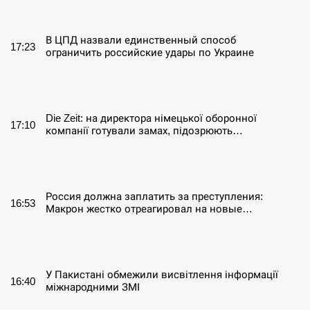
СЕРПЕНЬ
В ЦПД назвали единственный способ
17:23
ограничить российские удары по Украине
СЕРПЕНЬ
Die Zeit: на директора німецької оборонної
17:10
компанії готували замах, підозрюють…
СЕРПЕНЬ
Россия должна заплатить за преступления:
16:53
Макрон жестко отреагировал на новые…
СЕРПЕНЬ
У Пакистані обмежили висвітлення інформації
16:40
міжнародними ЗМІ