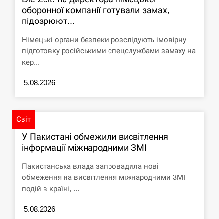
оборонної компанії готували замах,
СЕРПЕНЬ
підозрюют...
США обсуждают лицензии на Patriot для
Німецькі органи безпеки розслідують імовірну
12:53
Украины, несмотря на сомнения…
підготовку російськими спецслужбами замаху на
кер...
СЕРПЕНЬ
5.08.2026
Латвія готова направити до 20 військових для
12:40
розблокування Ормузької протоки
Світ
СЕРПЕНЬ
У Пакистані обмежили висвітлення
інформації міжнародними ЗМІ
Силы обороны поразили российскую
12:23
переправу, склады и другие важные объекты…
Пакистанська влада запровадила нові
обмеження на висвітлення міжнародними ЗМІ
СЕРПЕНЬ
подій в країні, ...
У США зафіксували рекордний спалах
12:10
5.08.2026
циклоспорозу, захворіли понад 10 тисяч…