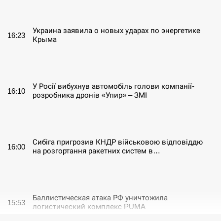
СЕРПЕНЬ
Украина заявила о новых ударах по энергетике
16:23
Крыма
СЕРПЕНЬ
У Росії вибухнув автомобіль голови компанії-
16:10
розробника дронів «Упир» – ЗМІ
СЕРПЕНЬ
Сибіга пригрозив КНДР військовою відповіддю
16:00
на розгортання ракетних систем в…
СЕРПЕНЬ
Баллистическая атака РФ уничтожила
15:53
логистический комплекс PUMA