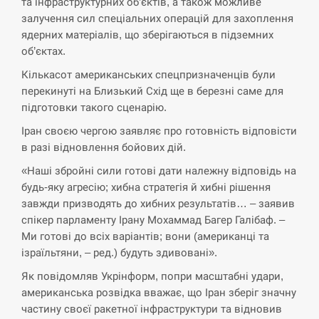
та інфраструктурних об’єктів, а також можливе
СЕРПЕНЬ
залучення сил спеціальних операцій для захоплення
ядерних матеріалів, що зберігаються в підземних
“Они должны быть уничтожены”: в
13:23
об’єктах.
МИДе ответили, как отреагируют на…
Кількасот американських спецпризначенців були
СЕРПЕНЬ
перекинуті на Близький Схід ще в березні саме для
підготовки такого сценарію.
Тайвань проводить найбільші військові
Іран своєю чергою заявляє про готовність відповісти
13:10
навчання на тлі загрози вторгнення з…
в разі відновлення бойових дій.
«Наші збройні сили готові дати належну відповідь на
СЕРПЕНЬ
будь-яку агресію; хибна стратегія й хибні рішення
завжди призводять до хибних результатів… – заявив
США обсуждают лицензии на Patriot для
12:53
Украины, несмотря на сомнения…
спікер парламенту Ірану Мохаммад Багер Галібаф. –
Ми готові до всіх варіантів; вони (американці та
ізраїльтяни, – ред.) будуть здивовані».
СЕРПЕНЬ
Як повідомляв Укрінформ, попри масштабні удари,
Латвія готова направити до 20
американська розвідка вважає, що Іран зберіг значну
військових для розблокування
12:40
частину своєї ракетної інфраструктури та відновив
Ормузької протоки