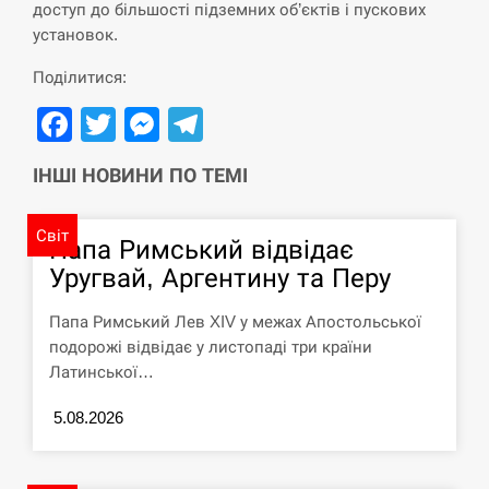
доступ до більшості підземних об’єктів і пускових
установок.
СЕРПЕНЬ
Поділитися:
Силы обороны поразили российскую
Facebook
Twitter
Messenger
Telegram
переправу, склады и другие важные
12:23
объекты…
ІНШІ НОВИНИ ПО ТЕМІ
СЕРПЕНЬ
Світ
У США зафіксували рекордний спалах
Папа Римський відвідає
циклоспорозу, захворіли понад 10
12:10
Уругвай, Аргентину та Перу
тисяч…
Папа Римський Лев XIV у межах Апостольської
СЕРПЕНЬ
подорожі відвідає у листопаді три країни
Латинської…
Под огнем “Эпицентр”, ROZETKA и
11:53
“Новая почта”: что известно об…
5.08.2026
СЕРПЕНЬ