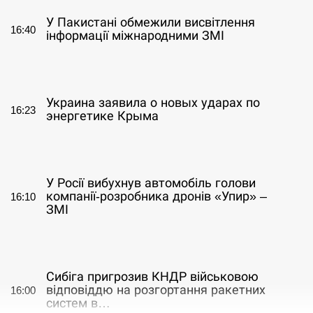
У Пакистані обмежили висвітлення
16:40
інформації міжнародними ЗМІ
СЕРПЕНЬ
Украина заявила о новых ударах по
16:23
энергетике Крыма
СЕРПЕНЬ
У Росії вибухнув автомобіль голови
компанії-розробника дронів «Упир» –
16:10
ЗМІ
СЕРПЕНЬ
Сибіга пригрозив КНДР військовою
відповіддю на розгортання ракетних
16:00
систем в…