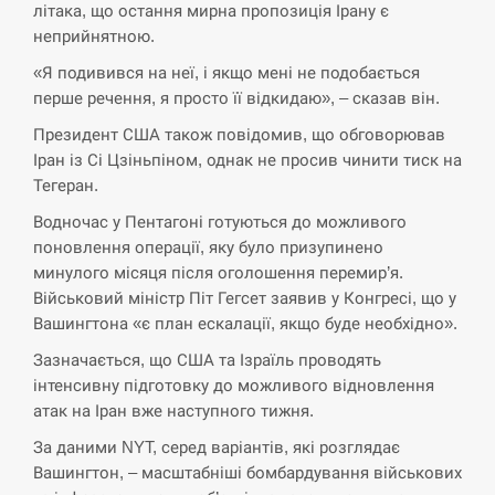
СЕРПЕНЬ
літака, що остання мирна пропозиція Ірану є
неприйнятною.
Поставки ракет для ПВО сократились
14:23
втрое, хотя у партнеров они…
«Я подивився на неї, і якщо мені не подобається
перше речення, я просто її відкидаю», – сказав він.
СЕРПЕНЬ
Президент США також повідомив, що обговорював
Іран із Сі Цзіньпіном, однак не просив чинити тиск на
У Румунії затоплять чотири баржі для
Тегеран.
14:10
збільшення потоку води до…
Водночас у Пентагоні готуються до можливого
поновлення операції, яку було призупинено
СЕРПЕНЬ
минулого місяця після оголошення перемир’я.
Військовий міністр Піт Гегсет заявив у Конгресі, що у
В Москве пожаловались на “кратный
13:53
Вашингтона «є план ескалації, якщо буде необхідно».
рост” атак дронов Украины
Зазначається, що США та Ізраїль проводять
СЕРПЕНЬ
інтенсивну підготовку до можливого відновлення
атак на Іран вже наступного тижня.
Біля українського літака в аеропорту
13:40
За даними NYT, серед варіантів, які розглядає
Лейпцига виявили дрон, ймовірно, з…
Вашингтон, – масштабніші бомбардування військових