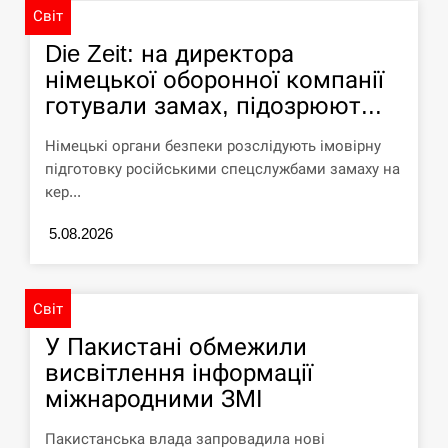
Світ
У зоопарку Токіо через спеку загинули
11:40
три левиці
Die Zeit: на директора
німецької оборонної компанії
СЕРПЕНЬ
готували замах, підозрюют...
Россияне ударили “Бардеролями” по
Німецькі органи безпеки розслідують імовірну
11:23
Харькову, есть пострадавшие
підготовку російськими спецслужбами замаху на
кер...
ЩЕ...
5.08.2026
Світ
У Пакистані обмежили
висвітлення інформації
міжнародними ЗМІ
Пакистанська влада запровадила нові