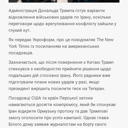
критикувати Марокко через міграційну
15:10
кризу –…
Адміністрація Дональда Трампа готує варіанти
відновлення військових ударів по Ірану, оскільки
СЕРПЕНЬ
переговори щодо врегулювання конфлікту зайшли у
глухий кут.
РФ провела новий раунд таємних
Як передає Укрінформ, про це повідомляє The New
15:00
зустрічей з Європою щодо війни…
York Times із посиланням на американських
посадовців.
СЕРПЕНЬ
Зазначається, що після повернення з Китаю Трамп
стикнувся з необхідністю прийняти рішення щодо
Экс-послу в США Стефанишиной
подальших дій стосовно Ірану. Його радники вже
вручили новое подозрение и избирают
14:53
меру…
підготували плани нових ударів у разі, якщо
президент вирішить посилити тиск на Тегеран.
СЕРПЕНЬ
Посадовці США та країн Перської затоки
намагаються досягти компромісу, який би спонукав
У Росії розгортається ракетний підрозділ
Іран відкрити Ормузьку протоку та дав Трампові
14:40
КНДР – Reuters
змогу оголосити про успіх кампанії. Однак глава
Білого дому заявив журналістам на борту свого