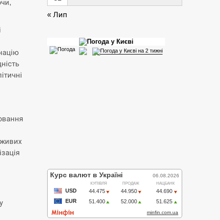
ючи,
« Лип
і
націю
дність
ітичні
іювання
 живих
ізація
у