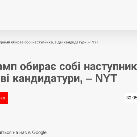
Економіка
Світ
Спор
Трамп обирає собі наступника, є дві кандидатури, – NYT
амп обирає собі наступник
дві кандидатури, – NYT
ика
30.0
іться на нас в Google