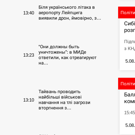
Біля українського літака в
аеропорту Лейпцига
Політ
13:40
виявили дрон, ймовірно, з…
Сиб
розг
СЕРПЕНЬ
Підп
“Они должны быть
з КНД
уничтожены”: в МИДе
13:23
ответили, как отреагируют
5.08
на…
СЕРПЕНЬ
Політ
Тайвань проводить
Бал
найбільші військові
13:10
ком
навчання на тлі загрози
вторгнення з…
15:45
СЕРПЕНЬ
5.08