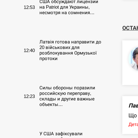
США обсуждают лицензии
на Patriot для Украины,
12:53
несмотря на сомнения…
СЕРПЕНЬ
ОСТА
Латвія готова направити до
20 військових для
12:40
розблокування Ормузької
протоки
СЕРПЕНЬ
Силы обороны поразили
российскую переправу,
12:23
склады и другие важные
объекты…
Пав
Що 
СЕРПЕНЬ
Дета
У США зафіксували