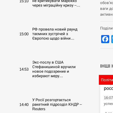
не критикувати Марокко
15:10
обов’я
через міграційну кризу –…
ваги д
активн
СЕРПЕНЬ
Поділи
РФ провела новий раунд
таємних зустрічей з
15:00
Європою щодо війни…
СЕРПЕНЬ
Экс-послу в США
ІНШІ
Стефанишиной вручили
14:53
новое подозрение и
избирают меру…
Політ
В Ц
СЕРПЕНЬ
рос
16:0
У Росії розгортається
успе
ракетний підрозділ КНДР –
14:40
Reuters