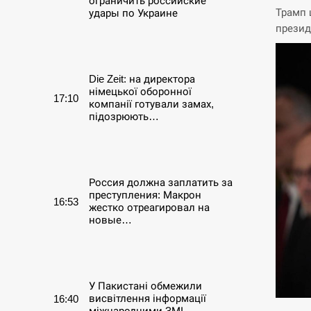
ограничить российские
Трамп 
удары по Украине
презид
СЕРПЕНЬ
Die Zeit: на директора
німецької оборонної
17:10
компанії готували замах,
підозрюють…
СЕРПЕНЬ
Россия должна заплатить за
преступления: Макрон
16:53
жестко отреагировал на
новые…
СЕРПЕНЬ
У Пакистані обмежили
висвітлення інформації
16:40
міжнародними ЗМІ