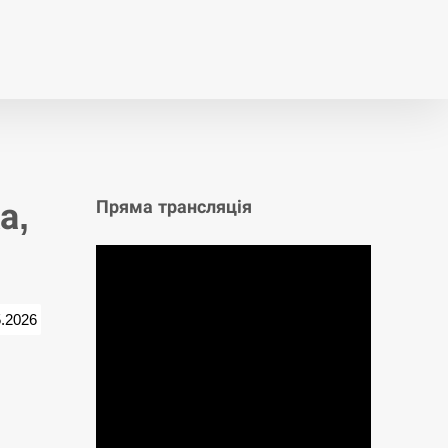
т
Публікації
Опитування
а,
Пряма трансляція
5.2026