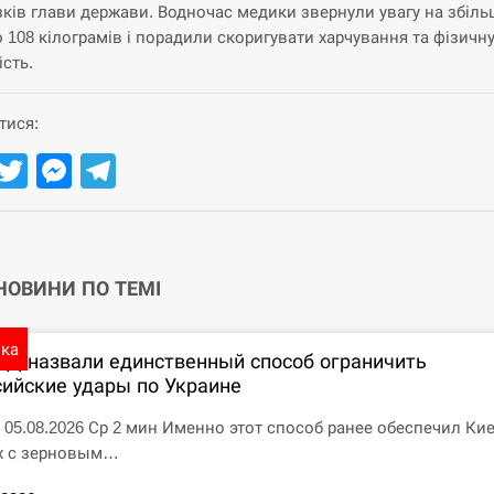
зків глави держави. Водночас медики звернули увагу на збіл
о 108 кілограмів і порадили скоригувати харчування та фізичн
ість.
тися:
Facebook
Twitter
Messenger
Telegram
 НОВИНИ ПО ТЕМІ
ика
ПД назвали единственный способ ограничить
сийские удары по Украине
7 05.08.2026 Ср 2 мин Именно этот способ ранее обеспечил Ки
х с зерновым…