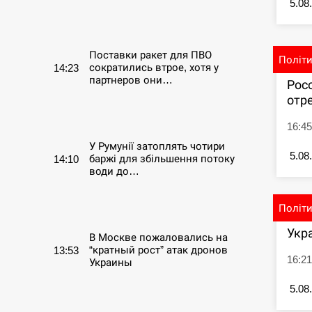
5.08
СЕРПЕНЬ
Поставки ракет для ПВО
Політ
сократились втрое, хотя у
14:23
партнеров они…
Рос
отре
СЕРПЕНЬ
16:4
У Румунії затоплять чотири
5.08
баржі для збільшення потоку
14:10
води до…
СЕРПЕНЬ
Політ
Укр
В Москве пожаловались на
“кратный рост” атак дронов
13:53
16:21
Украины
5.08
СЕРПЕНЬ