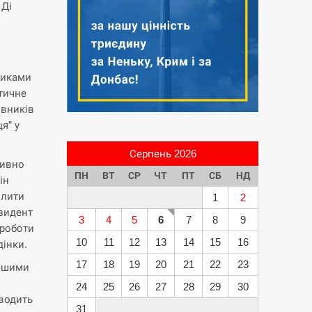
 Ді
никами
тичне
овників
я” у
Серпень 2026
тивно
ПН
ВТ
СР
ЧТ
ПТ
СБ
НД
ін
илити
1
2
езидент
3
4
5
6
7
8
9
 роботи
10
11
12
13
14
15
16
дінки.
17
18
19
20
21
22
23
іншими
м
24
25
26
27
28
29
30
оводить
31