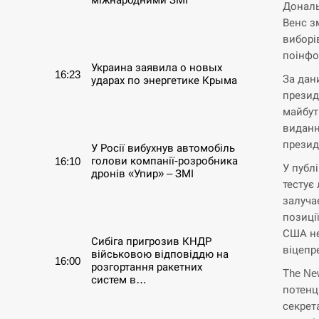
Дональ
Венс з
СЕРПЕНЬ
виборі
поінфо
Украина заявила о новых
16:23
За дан
ударах по энергетике Крыма
презид
майбут
СЕРПЕНЬ
виданн
презид
У Росії вибухнув автомобіль
голови компанії-розробника
16:10
У публ
дронів «Упир» – ЗМІ
тестує
залуча
СЕРПЕНЬ
позиці
США не
Сибіга пригрозив КНДР
віцепре
військовою відповіддю на
16:00
розгортання ракетних
The Ne
систем в…
потенц
секрет
СЕРПЕНЬ