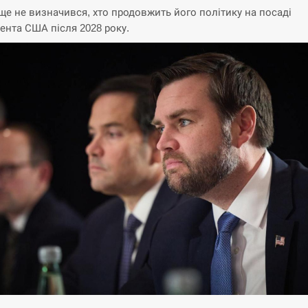
ще не визначився, хто продовжить його політику на посаді
ента США після 2028 року.