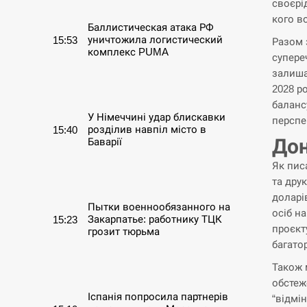
своєрі
кого в
Баллистическая атака РФ
уничтожила логистический
15:53
Разом 
комплекс PUMA
супере
залиша
СЕРПЕНЬ
2028 р
баланс
У Німеччині удар блискавки
перспе
розділив навпіл місто в
15:40
Дон
Баварії
Як пис
СЕРПЕНЬ
та дру
доларі
Пытки военнообязанного на
осіб н
Закарпатье: работнику ТЦК
15:23
проєкт
грозит тюрьма
багато
СЕРПЕНЬ
Також 
обстеж
Іспанія попросила партнерів
“відмі