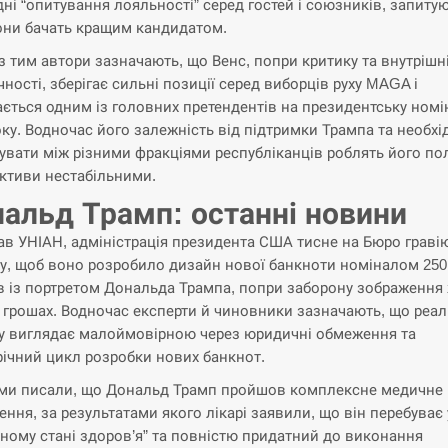
дні “опитування лояльності” серед гостей і союзників, запиту
они бачать кращим кандидатом.
з тим автори зазначають, що Венс, попри критику та внутрішн
чності, зберігає сильні позиції серед виборців руху MAGA і
ється одним із головних претендентів на президентську номі
оку. Водночас його залежність від підтримки Трампа та необхі
увати між різними фракціями республіканців роблять його пол
ктиви нестабільними.
альд Трамп: останні новини
ав УНІАН, адміністрація президента США тисне на Бюро грав
ку, щоб воно розробило дизайн нової банкноти номіналом 250
в із портретом Дональда Трампа, попри заборону зображення
а грошах. Водночас експерти й чиновники зазначають, що реал
у виглядає малоймовірною через юридичні обмеження та
річний цикл розробки нових банкнот.
ми писали, що Дональд Трамп пройшов комплексне медичне
ення, за результатами якого лікарі заявили, що він перебуває 
нному стані здоров’я” та повністю придатний до виконання