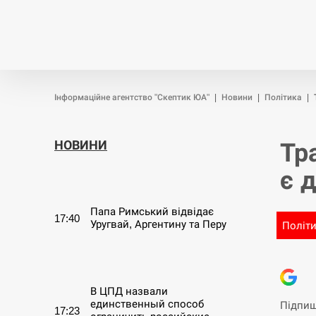
Новини
Війна
Політика
Інформаційне агентство "Скептик ЮА"
|
Новини
|
Політика
|
НОВИНИ
Тр
є 
СЕРПЕНЬ
Папа Римський відвідає
17:40
Уругвай, Аргентину та Перу
Політ
СЕРПЕНЬ
В ЦПД назвали
единственный способ
Підпиш
17:23