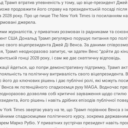
д Трамп втратив упевненість у тому, що віце-президент Джей
може продовжити його справу на президентській посаді після
в 2028 року. Про це пише The New York Times із посиланням на
рмовані джерела.
ими журналістів, у приватних розмовах із радниками та союз
ент США Дональд Трамп регулярно порушує питання про полі
нє свого віцепрезидента Джей Ді Венса. За даними співрозм
я, Трамп неодноразово запитує, чи здатен Венс “дойти до кінц
ентській гонці 2028 року, і сам же дає скептичну відповідь.
ікації йдеться, що попри демонстративну підтримку, Трамп ак
 лояльність та політичну витривалість свого віцепрезидента. В
є його до ключових рішень і дає публічні ролі, які можуть пос
ї Венса як потенційного спадкоємця руху MAGA. Водночас пр
одноразово дозволяв собі критичні зауваження щодо стилю
зидента, його рішень і навіть дрібних епізодів публічної пове
w York Times звертає увагу на те, що Трамп порівнює Венса з 
ійними спадкоємцями політичного курсу, зокрема державни
арем Марко Рубіо. У приватних зустрічах президент навіть пр