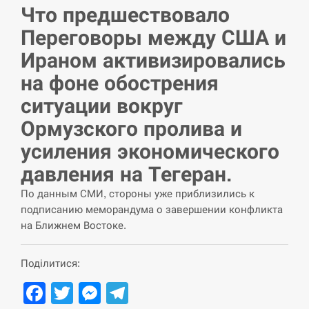
Что предшествовало
СЕРПЕНЬ
Переговоры между США и
США обсуждают лицензии на Patriot для
Ираном активизировались
12:53
Украины, несмотря на сомнения…
на фоне обострения
СЕРПЕНЬ
ситуации вокруг
Ормузского пролива и
Латвія готова направити до 20 військових для
12:40
розблокування Ормузької протоки
усиления экономического
давления на Тегеран.
СЕРПЕНЬ
По данным СМИ, стороны уже приблизились к
подписанию меморандума о завершении конфликта
Силы обороны поразили российскую
12:23
переправу, склады и другие важные объекты…
на Ближнем Востоке.
СЕРПЕНЬ
Поділитися:
Facebook
Twitter
Messenger
Telegram
У США зафіксували рекордний спалах
12:10
циклоспорозу, захворіли понад 10 тисяч…