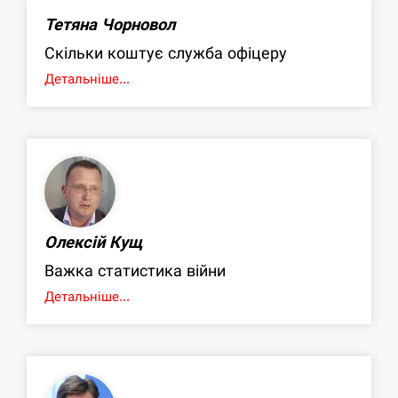
Тетяна Чорновол
Скільки коштує служба офіцеру
Детальніше...
Олексій Кущ
Важка статистика війни
Детальніше...