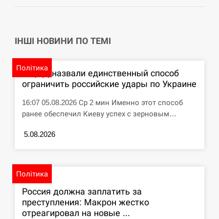
СЕРПЕНЬ
ІНШІ НОВИНИ ПО ТЕМІ
Под огнем “Эпицентр”, ROZETKA и “Новая
11:53
почта”: что известно об…
Політика
СЕРПЕНЬ
В ЦПД назвали единственный способ
ограничить российские удары по Украине
У зоопарку Токіо через спеку загинули три
11:40
16:07 05.08.2026 Ср 2 мин Именно этот способ
левиці
ранее обеспечил Киеву успех с зерновым…
СЕРПЕНЬ
5.08.2026
Россияне ударили “Бардеролями” по Харькову,
11:23
есть пострадавшие
Політика
ЩЕ...
Россия должна заплатить за
преступления: Макрон жестко
отреагировал на новые ...