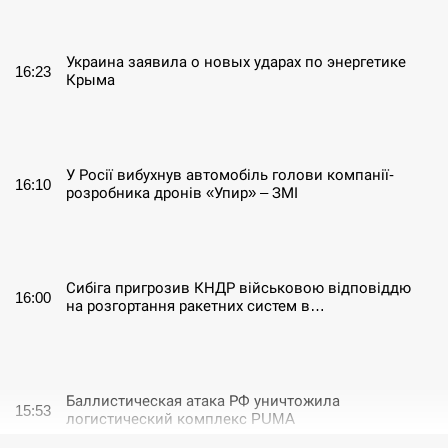
СЕРПЕНЬ
Украина заявила о новых ударах по энергетике
16:23
Крыма
СЕРПЕНЬ
У Росії вибухнув автомобіль голови компанії-
16:10
розробника дронів «Упир» – ЗМІ
СЕРПЕНЬ
Сибіга пригрозив КНДР військовою відповіддю
16:00
на розгортання ракетних систем в…
СЕРПЕНЬ
Баллистическая атака РФ уничтожила
15:53
логистический комплекс PUMA