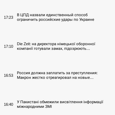
СЕРПЕНЬ
В ЦПД назвали единственный способ
17:23
ограничить российские удары по Украине
СЕРПЕНЬ
Die Zeit: на директора німецької оборонної
17:10
компанії готували замах, підозрюють…
СЕРПЕНЬ
Россия должна заплатить за преступления:
16:53
Макрон жестко отреагировал на новые…
СЕРПЕНЬ
У Пакистані обмежили висвітлення інформації
16:40
міжнародними ЗМІ