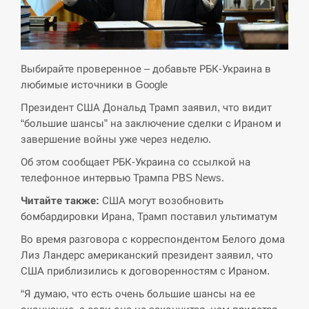
СЕРПЕНЬ
Экс-послу в США Стефанишиной вручили новое
14:53
подозрение и избирают меру…
Выбирайте проверенное – добавьте РБК-Украина в
любимые источники в Google
СЕРПЕНЬ
Президент США Дональд Трамп заявил, что видит
“большие шансы” на заключение сделки с Ираном и
У Росії розгортається ракетний підрозділ КНДР –
14:40
Reuters
завершение войны уже через неделю.
Об этом сообщает РБК-Украина со ссылкой на
СЕРПЕНЬ
телефонное интервью Трампа PBS News.
Читайте также:
США могут возобновить
Поставки ракет для ПВО сократились втрое,
14:23
бомбардировки Ирана, Трамп поставил ультиматум
хотя у партнеров они…
Во время разговора с корреспондентом Белого дома
СЕРПЕНЬ
Лиз Ландерс американский президент заявил, что
США приблизились к договоренностям с Ираном.
У Румунії затоплять чотири баржі для
14:10
“Я думаю, что есть очень большие шансы на ее
збільшення потоку води до…