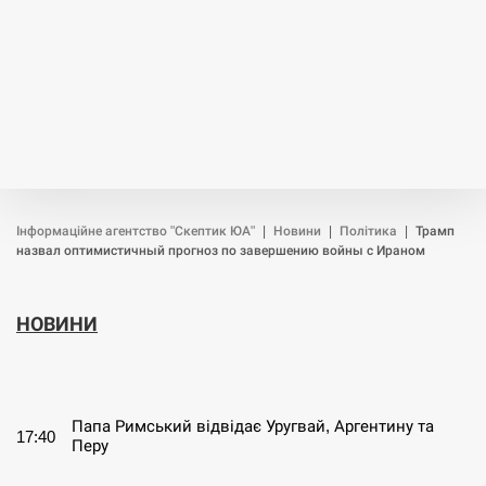
Інформаційне агентство "Скептик ЮА"
|
Новини
|
Політика
|
Трамп
назвал оптимистичный прогноз по завершению войны с Ираном
НОВИНИ
СЕРПЕНЬ
Папа Римський відвідає Уругвай, Аргентину та
17:40
Перу