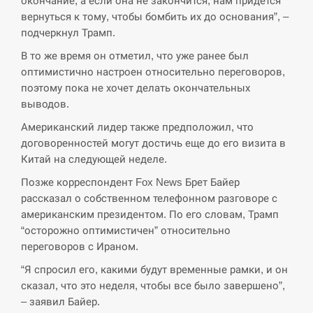
окончание, а если она не закончится, нам придется
вернуться к тому, чтобы бомбить их до основания”, –
СЕРПЕНЬ
подчеркнул Трамп.
В Москве пожаловались на “кратный рост” атак
В то же время он отметил, что уже ранее был
13:53
дронов Украины
оптимистично настроен относительно переговоров,
поэтому пока не хочет делать окончательных
СЕРПЕНЬ
выводов.
Американский лидер также предположил, что
Біля українського літака в аеропорту Лейпцига
13:40
договоренностей могут достичь еще до его визита в
виявили дрон, ймовірно, з…
Китай на следующей неделе.
СЕРПЕНЬ
Позже корреспондент Fox News Брет Байер
рассказал о собственном телефонном разговоре с
“Они должны быть уничтожены”: в МИДе
американским президентом. По его словам, Трамп
13:23
ответили, как отреагируют на…
“осторожно оптимистичен” относительно
переговоров с Ираном.
СЕРПЕНЬ
“Я спросил его, какими будут временные рамки, и он
сказал, что это неделя, чтобы все было завершено”,
Тайвань проводить найбільші військові
13:10
навчання на тлі загрози вторгнення з…
– заявил Байер.