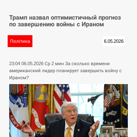
СЕРПЕНЬ
Трамп назвал оптимистичный прогноз
У Німеччині удар блискавки розділив навпіл
15:40
по завершению войны с Ираном
місто в Баварії
СЕРПЕНЬ
Політика
6.05.2026
Пытки военнообязанного на Закарпатье:
15:23
работнику ТЦК грозит тюрьма
23:04 06.05.2026 Ср 2 мин За сколько времени
американский лидер планирует завершить войну с
СЕРПЕНЬ
Ираном?
Іспанія попросила партнерів не критикувати
15:10
Марокко через міграційну кризу –…
СЕРПЕНЬ
РФ провела новий раунд таємних зустрічей з
15:00
Європою щодо війни…