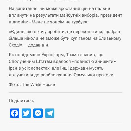
СЕРПЕНЬ
На запитання, чи може зростання цін на пальне
вплинути на результати майбутніх виборів, президент
відповів: «Мене це зовсім не турбує».
США обсуждают лицензии на Patriot для
12:53
Украины, несмотря на сомнения…
«Єдине, що я хочу зробити, це переконатися, що Іран
більше ніколи не зможе бути хуліганом на Близькому
СЕРПЕНЬ
Сході», – додав він.
Як повідомляв Укрінформ, Трамп заявив, що
Латвія готова направити до 20 військових для
12:40
розблокування Ормузької протоки
Сполученим Штатам вдалося «повністю знищити»
Іран в усіх аспектах, але інші держави мусять
СЕРПЕНЬ
долучитися до розблокування Ормузької протоки.
Фото: The White House
Силы обороны поразили российскую
12:23
переправу, склады и другие важные объекты…
Поділитися:
СЕРПЕНЬ
Facebook
Twitter
Messenger
Telegram
У США зафіксували рекордний спалах
12:10
циклоспорозу, захворіли понад 10 тисяч…