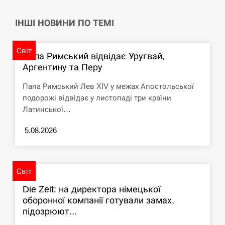
СЕРПЕНЬ
ІНШІ НОВИНИ ПО ТЕМІ
Под огнем “Эпицентр”, ROZETKA и “Новая
11:53
почта”: что известно об…
Світ
Папа Римський відвідає Уругвай,
Аргентину та Перу
СЕРПЕНЬ
Папа Римський Лев XIV у межах Апостольської
У зоопарку Токіо через спеку загинули три
подорожі відвідає у листопаді три країни
11:40
левиці
Латинської…
СЕРПЕНЬ
5.08.2026
Россияне ударили “Бардеролями” по Харькову,
11:23
есть пострадавшие
Світ
ЩЕ...
Die Zeit: на директора німецької
оборонної компанії готували замах,
підозрюют...