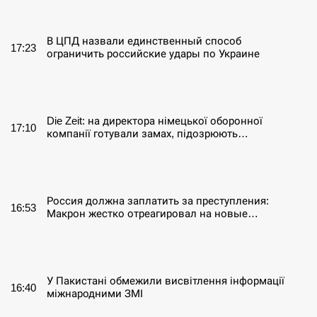
СЕРПЕНЬ
В ЦПД назвали единственный способ
17:23
ограничить российские удары по Украине
СЕРПЕНЬ
Die Zeit: на директора німецької оборонної
17:10
компанії готували замах, підозрюють…
СЕРПЕНЬ
Россия должна заплатить за преступления:
16:53
Макрон жестко отреагировал на новые…
СЕРПЕНЬ
У Пакистані обмежили висвітлення інформації
16:40
міжнародними ЗМІ