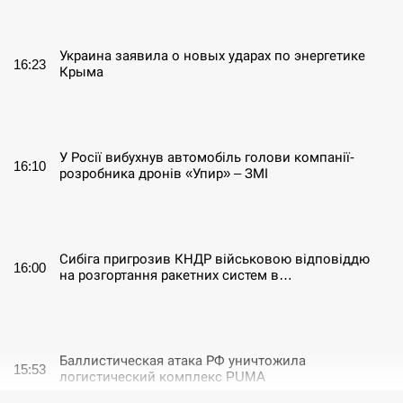
СЕРПЕНЬ
Украина заявила о новых ударах по энергетике
16:23
Крыма
СЕРПЕНЬ
У Росії вибухнув автомобіль голови компанії-
16:10
розробника дронів «Упир» – ЗМІ
СЕРПЕНЬ
Сибіга пригрозив КНДР військовою відповіддю
16:00
на розгортання ракетних систем в…
СЕРПЕНЬ
Баллистическая атака РФ уничтожила
15:53
логистический комплекс PUMA