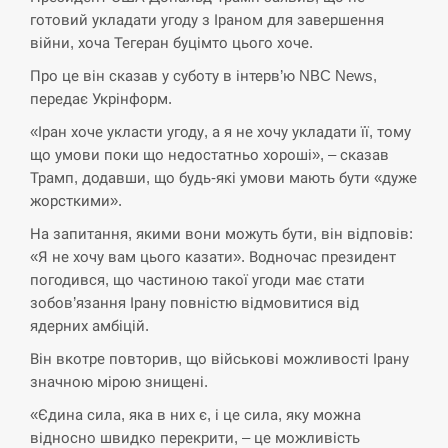
готовий укладати угоду з Іраном для завершення
СЕРПЕНЬ
війни, хоча Тегеран буцімто цього хоче.
Экс-послу в США Стефанишиной вручили новое
Про це він сказав у суботу в інтерв’ю NBC News,
14:53
подозрение и избирают меру…
передає Укрінформ.
«Іран хоче укласти угоду, а я не хочу укладати її, тому
СЕРПЕНЬ
що умови поки що недостатньо хороші», – сказав
Трамп, додавши, що будь-які умови мають бути «дуже
У Росії розгортається ракетний підрозділ КНДР –
14:40
Reuters
жорсткими».
На запитання, якими вони можуть бути, він відповів:
СЕРПЕНЬ
«Я не хочу вам цього казати». Водночас президент
погодився, що частиною такої угоди має стати
Поставки ракет для ПВО сократились втрое,
зобов’язання Ірану повністю відмовитися від
14:23
хотя у партнеров они…
ядерних амбіцій.
Він вкотре повторив, що військові можливості Ірану
СЕРПЕНЬ
значною мірою знищені.
У Румунії затоплять чотири баржі для
«Єдина сила, яка в них є, і це сила, яку можна
14:10
збільшення потоку води до…
відносно швидко перекрити, – це можливість