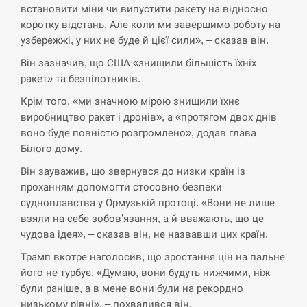
встановити міни чи випустити ракету на відносно
СЕРПЕНЬ
коротку відстань. Але коли ми завершимо роботу на
узбережжі, у них не буде й цієї сили», – сказав він.
В Москве пожаловались на “кратный рост” атак
13:53
дронов Украины
Він зазначив, що США «знищили більшість їхніх
ракет» та безпілотників.
СЕРПЕНЬ
Крім того, «ми значною мірою знищили їхнє
виробництво ракет і дронів», а «протягом двох днів
Біля українського літака в аеропорту Лейпцига
воно буде повністю розгромлено», додав глава
13:40
виявили дрон, ймовірно, з…
Білого дому.
Він зауважив, що звернувся до низки країн із
СЕРПЕНЬ
проханням допомогти стосовно безпеки
судноплавства у Ормузькій протоці. «Вони не лише
“Они должны быть уничтожены”: в МИДе
13:23
ответили, как отреагируют на…
взяли на себе зобов’язання, а й вважають, що це
чудова ідея», – сказав він, не назвавши цих країн.
СЕРПЕНЬ
Трамп вкотре наголосив, що зростання цін на пальне
його не турбує. «Думаю, вони будуть нижчими, ніж
Тайвань проводить найбільші військові
були раніше, а в мене вони були на рекордно
13:10
навчання на тлі загрози вторгнення з…
низькому рівні», – похвалився він.