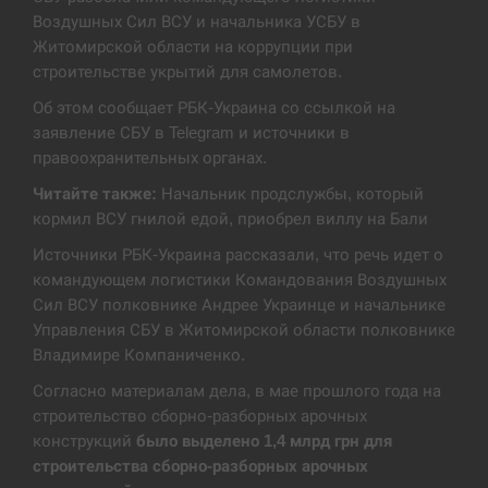
Воздушных Сил ВСУ и начальника УСБУ в
Экс-послу в США Стефанишиной вручили новое
14:53
подозрение и избирают меру…
Житомирской области на коррупции при
строительстве укрытий для самолетов.
СЕРПЕНЬ
Об этом сообщает РБК-Украина со ссылкой на
заявление СБУ в Telegram и источники в
У Росії розгортається ракетний підрозділ КНДР –
правоохранительных органах.
14:40
Reuters
Читайте также:
Начальник продслужбы, который
кормил ВСУ гнилой едой, приобрел виллу на Бали
СЕРПЕНЬ
Источники РБК-Украина рассказали, что речь идет о
Поставки ракет для ПВО сократились втрое,
командующем логистики Командования Воздушных
14:23
хотя у партнеров они…
Сил ВСУ полковнике Андрее Украинце и начальнике
Управления СБУ в Житомирской области полковнике
СЕРПЕНЬ
Владимире Компаниченко.
Согласно материалам дела, в мае прошлого года на
У Румунії затоплять чотири баржі для
14:10
збільшення потоку води до…
строительство сборно-разборных арочных
конструкций
было выделено 1,4 млрд грн для
СЕРПЕНЬ
строительства сборно-разборных арочных