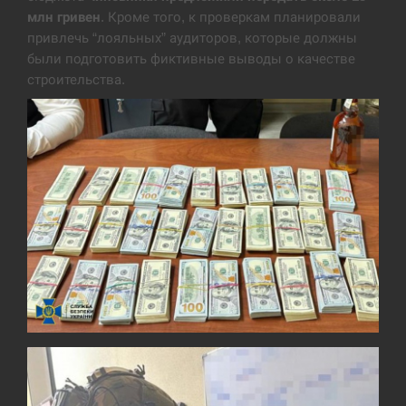
млн гривен
. Кроме того, к проверкам планировали
США обсуждают лицензии на Patriot для
12:53
привлечь “лояльных” аудиторов, которые должны
Украины, несмотря на сомнения…
были подготовить фиктивные выводы о качестве
строительства.
СЕРПЕНЬ
Латвія готова направити до 20 військових для
12:40
розблокування Ормузької протоки
СЕРПЕНЬ
Силы обороны поразили российскую
12:23
переправу, склады и другие важные объекты…
СЕРПЕНЬ
У США зафіксували рекордний спалах
12:10
циклоспорозу, захворіли понад 10 тисяч…
СЕРПЕНЬ