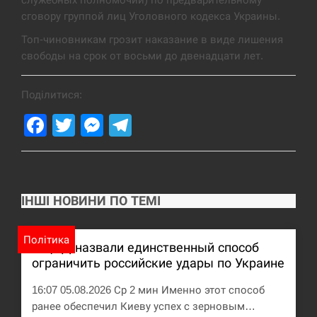
сговору группой лиц Уголовного кодекса Украины.
Топ-чиновникам грозит наказание в виде лишения
свободы на срок от восьми до двенадцати лет.
Поділитися:
Facebook
Twitter
Messenger
Telegram
ІНШІ НОВИНИ ПО ТЕМІ
Політика
В ЦПД назвали единственный способ
ограничить российские удары по Украине
16:07 05.08.2026 Ср 2 мин Именно этот способ
ранее обеспечил Киеву успех с зерновым…