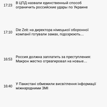
В ЦПД назвали единственный способ
17:23
ограничить российские удары по Украине
СЕРПЕНЬ
Die Zeit: на директора німецької оборонної
17:10
компанії готували замах, підозрюють…
СЕРПЕНЬ
Россия должна заплатить за преступления:
16:53
Макрон жестко отреагировал на новые…
СЕРПЕНЬ
У Пакистані обмежили висвітлення інформації
16:40
міжнародними ЗМІ
СЕРПЕНЬ