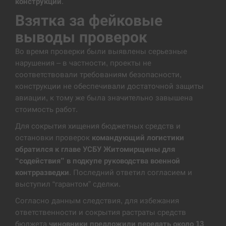
конструкций
.
В Москве пожаловались на “кратный рост” атак
Взятка за фейковые
13:53
дронов Украины
выводы проверок
СЕРПЕНЬ
Во время проверки были выявлены серьезные
нарушения – в частности, проекты не
Біля українського літака в аеропорту Лейпцига
соответствовали требованиям безопасности,
13:40
виявили дрон, ймовірно, з…
конструкции не обеспечивали достаточной защиты
авиации, к тому же была значительно завышена
СЕРПЕНЬ
стоимость работ.
Для сокрытия хищения бюджетных средств и
“Они должны быть уничтожены”: в МИДе
13:23
ответили, как отреагируют на…
остановки проверок
командующий логистики
обратился к главе УСБУ Житомирщины для
СЕРПЕНЬ
“содействия” в подкупе руководства военной
контрразведки
. Последний ответил согласием и
выступил “гарантом” сделки.
Тайвань проводить найбільші військові
13:10
навчання на тлі загрози вторгнення з…
Согласно данным следствия, для избежания
ответственности и сокрытия растраты средств
СЕРПЕНЬ
бюджета
чиновники предложили передать около 13