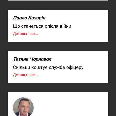
Павло Казарін
Що станеться опісля війни
Детальніше...
Тетяна Чорновол
Скільки коштує служба офіцеру
Детальніше...