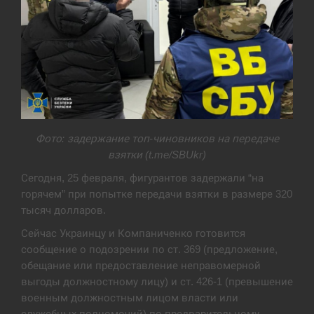
Фото: задержание топ-чиновников на передаче
взятки (t.me/SBUkr)
Сегодня, 25 февраля, фигурантов задержали “на
горячем” при попытке передачи взятки в размере 320
тысяч долларов.
Сейчас Украинцу и Компаниченко готовится
сообщение о подозрении по ст. 369 (предложение,
обещание или предоставление неправомерной
выгоды должностному лицу) и ст. 426-1 (превышение
военным должностным лицом власти или
служебных полномочий) по предварительному