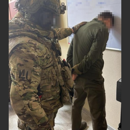
Под огнем “Эпицентр”, ROZETKA и “Новая
11:53
почта”: что известно об…
СЕРПЕНЬ
У зоопарку Токіо через спеку загинули три
11:40
левиці
СЕРПЕНЬ
Россияне ударили “Бардеролями” по Харькову,
11:23
есть пострадавшие
ЩЕ...