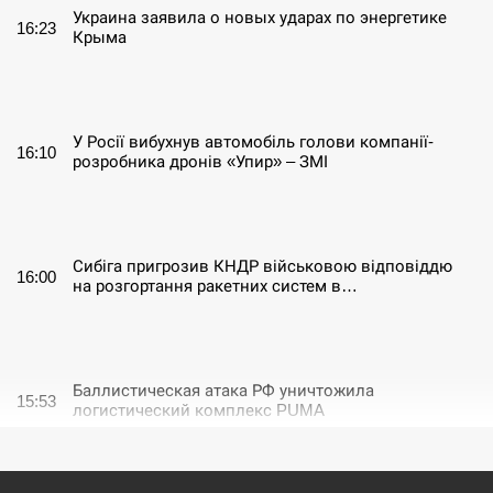
Украина заявила о новых ударах по энергетике
16:23
Крыма
СЕРПЕНЬ
У Росії вибухнув автомобіль голови компанії-
16:10
розробника дронів «Упир» – ЗМІ
СЕРПЕНЬ
Сибіга пригрозив КНДР військовою відповіддю
16:00
на розгортання ракетних систем в…
СЕРПЕНЬ
Баллистическая атака РФ уничтожила
15:53
логистический комплекс PUMA
СЕРПЕНЬ