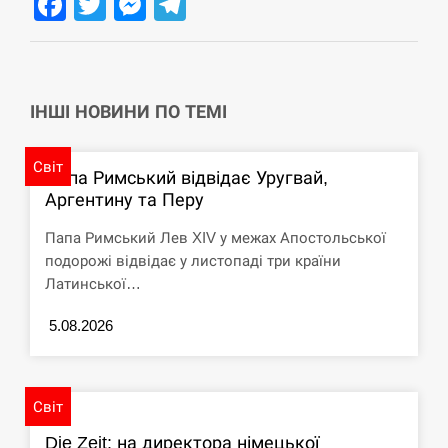
Facebook
Twitter
Messenger
Telegram
циклоспорозу, захворіли понад 10 тисяч…
СЕРПЕНЬ
Под огнем “Эпицентр”, ROZETKA и “Новая
11:53
ІНШІ НОВИНИ ПО ТЕМІ
почта”: что известно об…
СЕРПЕНЬ
Світ
Папа Римський відвідає Уругвай,
Аргентину та Перу
У зоопарку Токіо через спеку загинули три
11:40
левиці
Папа Римський Лев XIV у межах Апостольської
подорожі відвідає у листопаді три країни
СЕРПЕНЬ
Латинської…
Россияне ударили “Бардеролями” по Харькову,
5.08.2026
11:23
есть пострадавшие
ЩЕ...
Світ
Die Zeit: на директора німецької