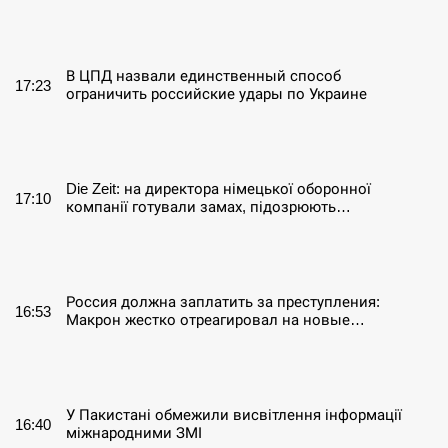
СЕРПЕНЬ
В ЦПД назвали единственный способ
17:23
ограничить российские удары по Украине
СЕРПЕНЬ
Die Zeit: на директора німецької оборонної
17:10
компанії готували замах, підозрюють…
СЕРПЕНЬ
Россия должна заплатить за преступления:
16:53
Макрон жестко отреагировал на новые…
СЕРПЕНЬ
У Пакистані обмежили висвітлення інформації
16:40
міжнародними ЗМІ