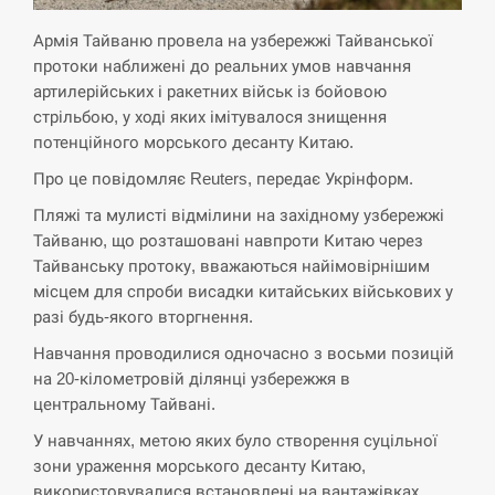
Армія Тайваню провела на узбережжі Тайванської
СЕРПЕНЬ
протоки наближені до реальних умов навчання
артилерійських і ракетних військ із бойовою
Экс-послу в США Стефанишиной вручили новое
14:53
подозрение и избирают меру…
стрільбою, у ході яких імітувалося знищення
потенційного морського десанту Китаю.
СЕРПЕНЬ
Про це повідомляє Reuters, передає Укрінформ.
Пляжі та мулисті відмілини на західному узбережжі
У Росії розгортається ракетний підрозділ КНДР –
14:40
Тайваню, що розташовані навпроти Китаю через
Reuters
Тайванську протоку, вважаються найімовірнішим
місцем для спроби висадки китайських військових у
СЕРПЕНЬ
разі будь-якого вторгнення.
Поставки ракет для ПВО сократились втрое,
Навчання проводилися одночасно з восьми позицій
14:23
хотя у партнеров они…
на 20-кілометровій ділянці узбережжя в
центральному Тайвані.
СЕРПЕНЬ
У навчаннях, метою яких було створення суцільної
зони ураження морського десанту Китаю,
У Румунії затоплять чотири баржі для
14:10
збільшення потоку води до…
використовувалися встановлені на вантажівках