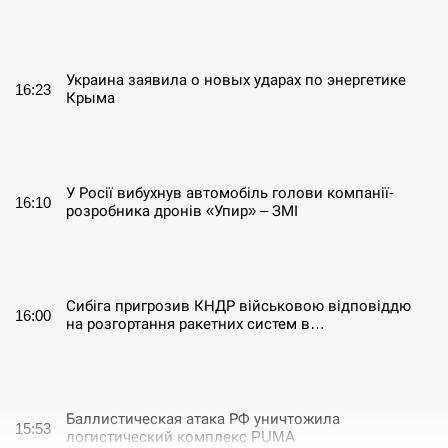
СЕРПЕНЬ
Украина заявила о новых ударах по энергетике
16:23
Крыма
СЕРПЕНЬ
У Росії вибухнув автомобіль голови компанії-
16:10
розробника дронів «Упир» – ЗМІ
СЕРПЕНЬ
Сибіга пригрозив КНДР військовою відповіддю
16:00
на розгортання ракетних систем в…
СЕРПЕНЬ
Баллистическая атака РФ уничтожила
15:53
логистический комплекс PUMA