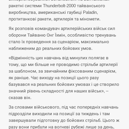
ракетні системи Thunderbolt-2000 тайванського
СЕРПЕНЬ
виробництва, американські гаубиці Paladin,
протитанкові ракети, артилерія та міномети.
В Москве пожаловались на “кратный рост” атак
Як розповів командувач артилерійських військ сил
13:53
дронов Украины
оборони Тайваню Онг Їхмін, особливістю тренувань
стало їх проведення за сценарієм, максимально
СЕРПЕНЬ
наближеним до реальних бойових умов.
«Відмінність цих навчань від минулих полягає в
Біля українського літака в аеропорту Лейпцига
13:40
виявили дрон, ймовірно, з…
тому, що ми більше не проводимо стрільби артилерії
за шаблоном, за звичайним фіксованим сценарієм,
СЕРПЕНЬ
як раніше. Час виходу на позиції цього разу
базувався на реальних бойових умовах і це створило
значний рівень складності для наших військ», –
“Они должны быть уничтожены”: в МИДе
13:23
ответили, как отреагируют на…
сказав він.
За словами військового, під час попередніх навчань
СЕРПЕНЬ
підрозділи виходили на позиції за тиждень і там
завершували підготовку до бойових стрільб. Цього ж
Тайвань проводить найбільші військові
13:10
разу вони прибули на вогневі рубежі лише за день,