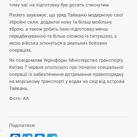
навчання на тлі загрози вторгнення з…
тому час на підготовку був досить стиснутим.
СЕРПЕНЬ
Reuters зауважує, що уряд Тайваню модернізує свої
збройні сили, додаючи нову та більш мобільну
зброю, а також робить їхню підготовку менш
США обсуждают лицензии на Patriot для
12:53
Украины, несмотря на сомнения…
передбачуваною та більш схожою із ситуацією, з
якою війська зіткнуться в реальних бойових
СЕРПЕНЬ
операціях.
Як повідомляв Укрінформ, Міністерство транспорту
Латвія готова направити до 20 військових для
12:40
Китаю 7 червня оголосило про початок спеціальної
розблокування Ормузької протоки
операції із забезпечення дотримання правопорядку
на морському транспорті у водах на схід від острова
СЕРПЕНЬ
Тайвань.
Силы обороны поразили российскую
Фото: АА
12:23
переправу, склады и другие важные объекты…
СЕРПЕНЬ
Поділитися:
У США зафіксували рекордний спалах
12:10