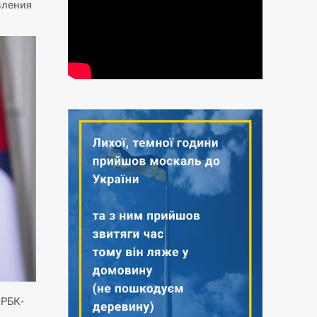
вления
 РБК-