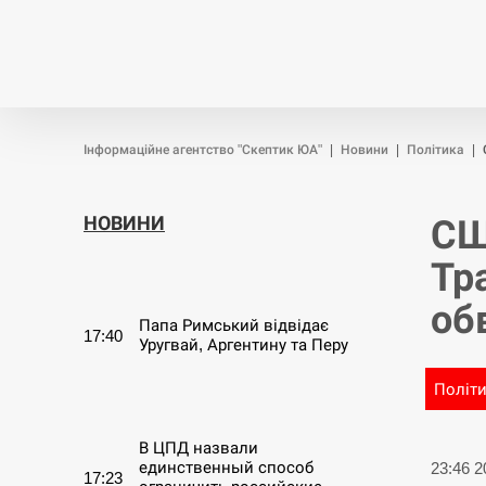
Новини
Війна
Політика
Інформаційне агентство "Скептик ЮА"
|
Новини
|
Політика
|
НОВИНИ
СШ
Тр
СЕРПЕНЬ
об
Папа Римський відвідає
17:40
Уругвай, Аргентину та Перу
Політ
СЕРПЕНЬ
В ЦПД назвали
единственный способ
23:46 
17:23