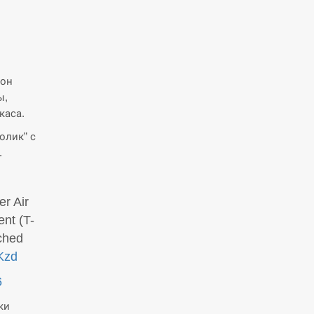
тон
ы,
каса.
олик” с
.
er Air
nt (T-
ched
Kzd
6
ки