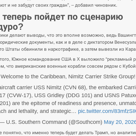
ют и не забудут своих граждан”, – добавил чиновник.
 теперь пойдет по сценарию
дуро?
ики делают выводы, что это вполне возможно, ведь Вашинг
юридические документы, как и в деле с диктатором Венесуэл
го Штаты обвинили в наркотрафике, а затем вывезли из Кара
того, Южное командование США в X выложило “рекламный р
м, что американские военные корабли совсем рядом с Кубой
Welcome to the Caribbean, Nimitz Carrier Strike Group!
ircraft carrier USS Nimitz (CVN 68), the embarked Carri
17 (CVW-17), USS Gridley (DDG 101) and USNS Patuxe
201) are the epitome of readiness and presence, unmat
ch and lethality, and strategic…
pic.twitter.com/83mfzSI
— U.S. Southern Command (@Southcom)
May 20, 202
е понятно, что именно теперь будет делать Трамп, но аналити