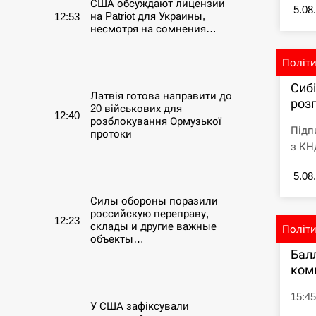
США обсуждают лицензии
5.08
на Patriot для Украины,
12:53
несмотря на сомнения…
СЕРПЕНЬ
Політ
Сиб
Латвія готова направити до
розг
20 військових для
12:40
розблокування Ормузької
Підп
протоки
з КНД
СЕРПЕНЬ
5.08
Силы обороны поразили
российскую переправу,
12:23
склады и другие важные
Політ
объекты…
Бал
ком
СЕРПЕНЬ
15:45
У США зафіксували