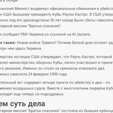
а в Google
анский Минюст выдвинул официальные обвинения в убийст
н США бывшему президенту Кубы Раулю Кастро. В США утвер
енно под его руководством 30 лет назад были сбиты самолет
тарной миссии “Братья спасения”.
м сообщает РБК-Украина со ссылкой на Al Jazeera.
е также:
Новая война Трампа? Почему Белый дом готовит уд
 при чем здесь Украина
ерство юстиции США утверждает, что Рауль Кастро, который 
влял министерство обороны Кубы, лично участвовал в приня
го решения. Именно он стоял за приказом атаковать два
жных самолета 24 февраля 1996 года.
тельный акт содержит четыре пункта по убийству и два – по
жению воздушных судов. Вместе с многолетним лидером Куб
роходят еще пятеро со-подсудимых.
ем суть дела
тарная миссия “Братья спасения” состояла из бывших кубинц