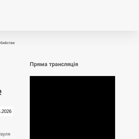
т
Публікації
Опитування
убийстве
Пряма трансляція
е
5.2026
Рауля