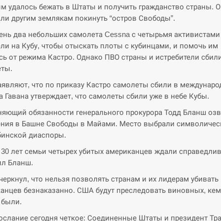
м удалось бежать в Штаты и получить гражданство страны. 
ли другим землякам покинуть “остров Свободы”.
день два небольших самолета Cessna с четырьмя активистами
ли на Кубу, чтобы отыскать плоты с кубинцами, и помочь им
сь от режима Кастро. Однако ПВО страны и истребители сбил
ты.
являют, что по приказу Кастро самолеты сбили в междунар
 а Гавана утверждает, что самолеты сбили уже в небе Кубы.
яющий обязанности генерального прокурора Тодд Бланш оз
ния в Башне Свободы в Майами. Место выбрали символичес
бинской диаспоры.
 30 лет семьи четырех убитых американцев ждали справедлив
ил Бланш.
черкнул, что нельзя позволять странам и их лидерам убивать
анцев безнаказанно. США будут преследовать виновных, кем
 были.
ослание сегодня четкое: Соединенные Штаты и президент Тр