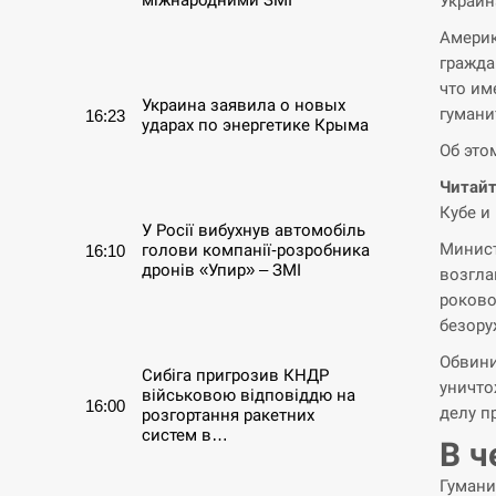
Украин
Америк
СЕРПЕНЬ
гражда
что им
Украина заявила о новых
гумани
16:23
ударах по энергетике Крыма
Об это
СЕРПЕНЬ
Читайт
Кубе и
У Росії вибухнув автомобіль
Минист
голови компанії-розробника
16:10
дронів «Упир» – ЗМІ
возгла
роково
СЕРПЕНЬ
безору
Обвини
Сибіга пригрозив КНДР
уничто
військовою відповіддю на
16:00
делу п
розгортання ракетних
систем в…
В ч
Гумани
СЕРПЕНЬ