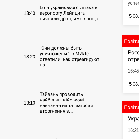
успе
Біля українського літака в
аеропорту Лейпцига
13:40
5.08
виявили дрон, ймовірно, з…
СЕРПЕНЬ
Політ
“Они должны быть
Рос
уничтожены”: в МИДе
13:23
отре
ответили, как отреагируют
на…
16:4
СЕРПЕНЬ
5.08
Тайвань проводить
найбільші військові
13:10
навчання на тлі загрози
Політ
вторгнення з…
Укр
СЕРПЕНЬ
16:21