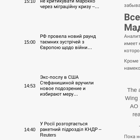
не критикувати Марокко
15:10
забыва
через міграційну кризу –…
Все
СЕРПЕНЬ
Ма
Аналит
РФ провела новий раунд
таємних зустрічей з
15:00
имеет 
Європою щодо війни…
которо
Кроме 
СЕРПЕНЬ
намеко
Экс-послу в США
Стефанишиной вручили
14:53
новое подозрение и
The a
избирают меру…
Wing 
AO 
СЕРПЕНЬ
rea
У Росії розгортається
ракетний підрозділ КНДР –
14:40
Reuters
Пока н