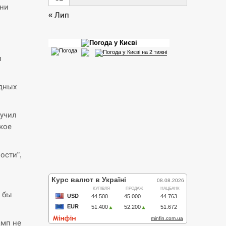
Они
« Лип
и
одных
вучил
кое
ости”,
 бы
амп не