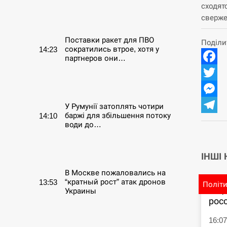
сходят
СЕРПЕНЬ
сверже
Поставки ракет для ПВО
Поділи
сократились втрое, хотя у
14:23
партнеров они…
Facebo
СЕРПЕНЬ
Twitter
Messen
У Румунії затоплять чотири
баржі для збільшення потоку
14:10
Telegr
води до…
СЕРПЕНЬ
ІНШІ
В Москве пожаловались на
“кратный рост” атак дронов
13:53
Політ
В Ц
Украины
рос
СЕРПЕНЬ
16:0