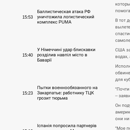
которы
помога
Баллистическая атака РФ
уничтожила логистический
15:53
В тот 
комплекс PUMA
вылете
спасти
СЕРПЕНЬ
самоле
У Німеччині удар блискавки
США за
розділив навпіл місто в
15:40
водах,
Баварії
Исполн
обвине
СЕРПЕНЬ
для ку
Пытки военнообязанного на
“Почти
Закарпатье: работнику ТЦК
15:23
– заяв
грозит тюрьма
Он под
СЕРПЕНЬ
америк
они ни
Іспанія попросила партнерів
“Мое п