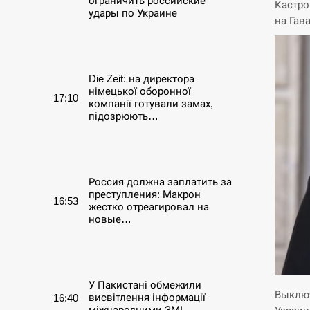
ограничить российские
Кастро
удары по Украине
на Гав
СЕРПЕНЬ
Die Zeit: на директора
німецької оборонної
17:10
компанії готували замах,
підозрюють…
СЕРПЕНЬ
Россия должна заплатить за
преступления: Макрон
16:53
жестко отреагировал на
новые…
СЕРПЕНЬ
У Пакистані обмежили
Выключ
висвітлення інформації
16:40
міжнародними ЗМІ