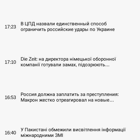
СЕРПЕНЬ
В ЦПД назвали единственный способ
17:23
ограничить российские удары по Украине
СЕРПЕНЬ
Die Zeit: на директора німецької оборонної
17:10
компанії готували замах, підозрюють…
СЕРПЕНЬ
Россия должна заплатить за преступления:
16:53
Макрон жестко отреагировал на новые…
СЕРПЕНЬ
У Пакистані обмежили висвітлення інформації
16:40
міжнародними ЗМІ