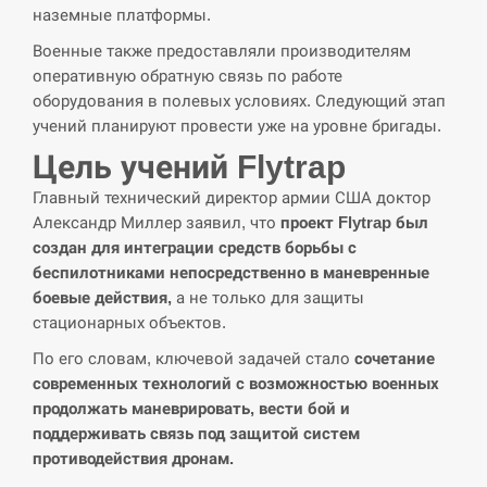
навчання на тлі загрози вторгнення з…
наземные платформы.
Военные также предоставляли производителям
СЕРПЕНЬ
оперативную обратную связь по работе
оборудования в полевых условиях. Следующий этап
США обсуждают лицензии на Patriot для
12:53
Украины, несмотря на сомнения…
учений планируют провести уже на уровне бригады.
Цель учений Flytrap
СЕРПЕНЬ
Главный технический директор армии США доктор
Александр Миллер заявил, что
проект Flytrap был
Латвія готова направити до 20 військових для
12:40
розблокування Ормузької протоки
создан для интеграции средств борьбы с
беспилотниками непосредственно в маневренные
СЕРПЕНЬ
боевые действия,
а не только для защиты
стационарных объектов.
Силы обороны поразили российскую
По его словам, ключевой задачей стало
сочетание
12:23
переправу, склады и другие важные объекты…
современных технологий с возможностью военных
продолжать маневрировать, вести бой и
СЕРПЕНЬ
поддерживать связь под защитой систем
противодействия дронам.
У США зафіксували рекордний спалах
12:10