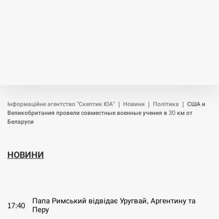
Інформаційне агентство "Скептик ЮА"
|
Новини
|
Політика
|
США и
Великобритания провели совместные военные учения в 30 км от
Беларуси
НОВИНИ
СЕРПЕНЬ
Папа Римський відвідає Уругвай, Аргентину та
17:40
Перу