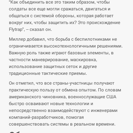
циклоспорозу, захворіли понад 10 тисяч…
“Как объединить все это таким образом, чтобы
солдаты все еще могли сражаться, двигаться и
СЕРПЕНЬ
общаться с системой обороны, которая работает
вокруг них, чтобы защитить их? Это происхождение
Flytrap”, – сказал он.
Под огнем “Эпицентр”, ROZETKA и “Новая
11:53
почта”: что известно об…
Миллер добавил, что борьба с беспилотниками не
ограничивается высокотехнологичными решениями.
СЕРПЕНЬ
Важную роль также играют базовые элементы, в
частности маневрирование, маскировка,
У зоопарку Токіо через спеку загинули три
11:40
использование защитных сеток и другие
левиці
традиционные тактические приемы.
СЕРПЕНЬ
Он отметил, что все страны-участницы получают
практическую пользу от обмена опытом. По словам
американского чиновника, военнослужащие США
Россияне ударили “Бардеролями” по Харькову,
11:23
есть пострадавшие
быстро осваивают новые технологии и
непосредственно взаимодействуют с инженерами
ЩЕ...
компаний-разработчиков, помогая
совершенствовать системы в реальном времени.