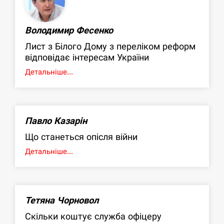
Володимир Фесенко
Лист з Білого Дому з переліком реформ
відповідає інтересам України
Детальніше...
Павло Казарін
Що станеться опісля війни
Детальніше...
Тетяна Чорновол
Скільки коштує служба офіцеру