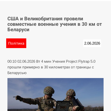
СЕРПЕНЬ
США и Великобритания провели
У Німеччині удар блискавки розділив навпіл
15:40
совместные военные учения в 30 км от
місто в Баварії
Беларуси
СЕРПЕНЬ
Політика
2.06.2026
Пытки военнообязанного на Закарпатье:
15:23
работнику ТЦК грозит тюрьма
00:10 02.06.2026 Вт 4 мин Учения Project Flytrap 5.0
СЕРПЕНЬ
прошли примерно в 30 километрах от границы с
Беларусью
Іспанія попросила партнерів не критикувати
15:10
Марокко через міграційну кризу –…
СЕРПЕНЬ
РФ провела новий раунд таємних зустрічей з
15:00
Європою щодо війни…