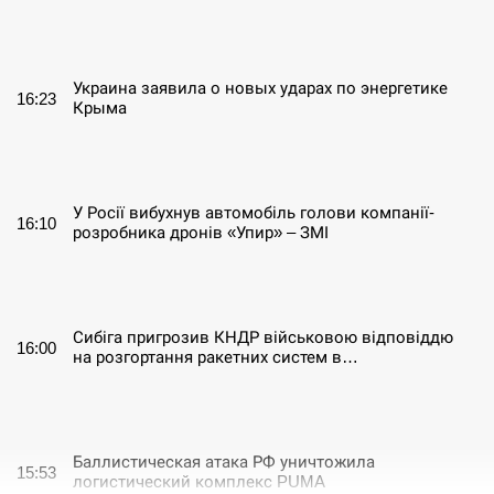
СЕРПЕНЬ
Украина заявила о новых ударах по энергетике
16:23
Крыма
СЕРПЕНЬ
У Росії вибухнув автомобіль голови компанії-
16:10
розробника дронів «Упир» – ЗМІ
СЕРПЕНЬ
Сибіга пригрозив КНДР військовою відповіддю
16:00
на розгортання ракетних систем в…
СЕРПЕНЬ
Баллистическая атака РФ уничтожила
15:53
логистический комплекс PUMA