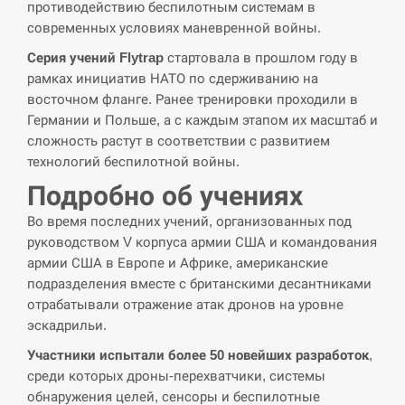
противодействию беспилотным системам в
современных условиях маневренной войны.
СЕРПЕНЬ
Серия учений Flytrap
стартовала в прошлом году в
рамках инициатив НАТО по сдерживанию на
В Москве пожаловались на “кратный рост” атак
13:53
восточном фланге. Ранее тренировки проходили в
дронов Украины
Германии и Польше, а с каждым этапом их масштаб и
сложность растут в соответствии с развитием
СЕРПЕНЬ
технологий беспилотной войны.
Біля українського літака в аеропорту Лейпцига
Подробно об учениях
13:40
виявили дрон, ймовірно, з…
Во время последних учений, организованных под
руководством V корпуса армии США и командования
СЕРПЕНЬ
армии США в Европе и Африке, американские
подразделения вместе с британскими десантниками
“Они должны быть уничтожены”: в МИДе
13:23
ответили, как отреагируют на…
отрабатывали отражение атак дронов на уровне
эскадрильи.
СЕРПЕНЬ
Участники испытали более 50 новейших разработок
,
среди которых дроны-перехватчики, системы
Тайвань проводить найбільші військові
обнаружения целей, сенсоры и беспилотные
13:10