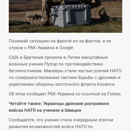
СЕРПЕНЬ
Экс-послу в США Стефанишиной вручили новое
14:53
подозрение и избирают меру…
Понимай ситуацию на фронте из-за фактов, а не
СЕРПЕНЬ
слухов с РБК-Украина в Google
США и Британия провели в Литве масштабные
У Росії розгортається ракетний підрозділ КНДР –
14:40
военные учения Flytrap по противодействию
Reuters
беспилотникам. Маневры стали частью усилий НАТО
по совершенствованию тактики борьбы с дронами и
СЕРПЕНЬ
укреплению обороны восточного фланга Альянса.
Поставки ракет для ПВО сократились втрое,
Об этом сообщает РБК-Украина со ссылкой на Forbes.
14:23
хотя у партнеров они…
Читайте также: Украинцы дронами разгромили
войска НАТО на учениях в Швеции
СЕРПЕНЬ
Сообщается, что учения стали очередным этапом
У Румунії затоплять чотири баржі для
развития возможностей войск НАТО по
14:10
збільшення потоку води до…