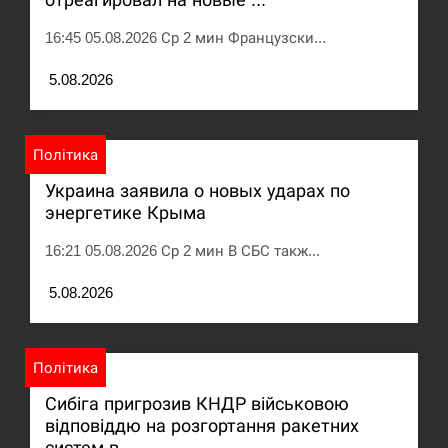
Под огнем “Эпицентр”, ROZETKA и “Новая
16:45 05.08.2026 Ср 2 мин Французски...
11:53
почта”: что известно об…
5.08.2026
СЕРПЕНЬ
У зоопарку Токіо через спеку загинули три
Політика
11:40
левиці
Украина заявила о новых ударах по
энергетике Крыма
СЕРПЕНЬ
16:21 05.08.2026 Ср 2 мин В СБС такж...
Россияне ударили “Бардеролями” по Харькову,
11:23
есть пострадавшие
5.08.2026
ЩЕ...
Політика
Сибіга пригрозив КНДР військовою
відповіддю на розгортання ракетних
систем в ...