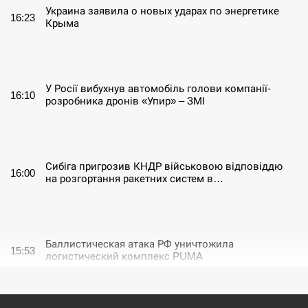
Украина заявила о новых ударах по энергетике
16:23
Крыма
СЕРПЕНЬ
У Росії вибухнув автомобіль голови компанії-
16:10
розробника дронів «Упир» – ЗМІ
СЕРПЕНЬ
Сибіга пригрозив КНДР військовою відповіддю
16:00
на розгортання ракетних систем в…
СЕРПЕНЬ
Баллистическая атака РФ уничтожила
15:53
логистический комплекс PUMA
СЕРПЕНЬ