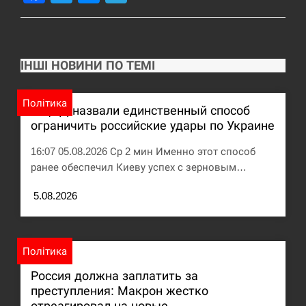
США обсуждают лицензии на Patriot для
12:53
Украины, несмотря на сомнения…
ІНШІ НОВИНИ ПО ТЕМІ
СЕРПЕНЬ
Латвія готова направити до 20 військових для
Політика
12:40
В ЦПД назвали единственный способ
розблокування Ормузької протоки
ограничить российские удары по Украине
СЕРПЕНЬ
16:07 05.08.2026 Ср 2 мин Именно этот способ
ранее обеспечил Киеву успех с зерновым…
Силы обороны поразили российскую
12:23
переправу, склады и другие важные объекты…
5.08.2026
СЕРПЕНЬ
Політика
У США зафіксували рекордний спалах
12:10
циклоспорозу, захворіли понад 10 тисяч…
Россия должна заплатить за
преступления: Макрон жестко
СЕРПЕНЬ
отреагировал на новые ...