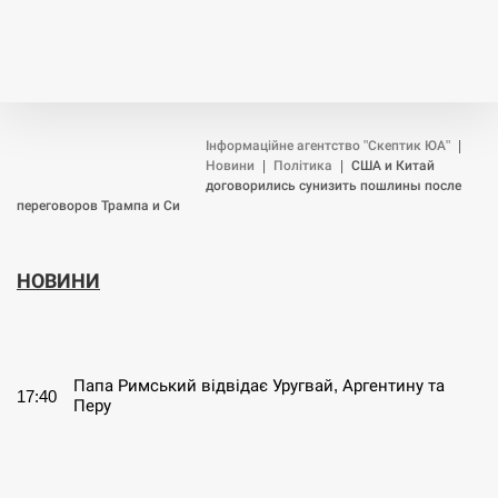
Інформаційне агентство "Скептик ЮА"
|
Новини
|
Політика
|
США и Китай
договорились сунизить пошлины после
переговоров Трампа и Си
НОВИНИ
СЕРПЕНЬ
Папа Римський відвідає Уругвай, Аргентину та
17:40
Перу
СЕРПЕНЬ