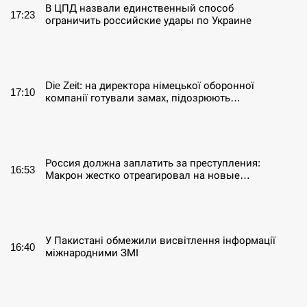
В ЦПД назвали единственный способ
17:23
ограничить российские удары по Украине
СЕРПЕНЬ
Die Zeit: на директора німецької оборонної
17:10
компанії готували замах, підозрюють…
СЕРПЕНЬ
Россия должна заплатить за преступления:
16:53
Макрон жестко отреагировал на новые…
СЕРПЕНЬ
У Пакистані обмежили висвітлення інформації
16:40
міжнародними ЗМІ
СЕРПЕНЬ