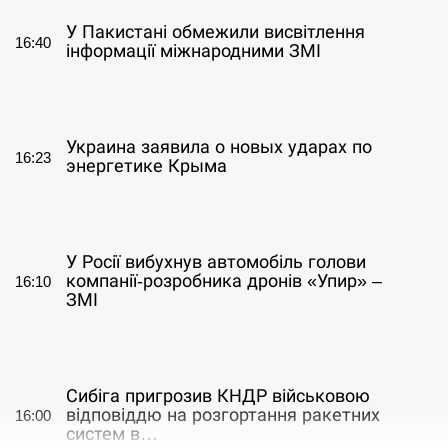
У Пакистані обмежили висвітлення
16:40
інформації міжнародними ЗМІ
СЕРПЕНЬ
Украина заявила о новых ударах по
16:23
энергетике Крыма
СЕРПЕНЬ
У Росії вибухнув автомобіль голови
компанії-розробника дронів «Упир» –
16:10
ЗМІ
СЕРПЕНЬ
Сибіга пригрозив КНДР військовою
відповіддю на розгортання ракетних
16:00
систем в…