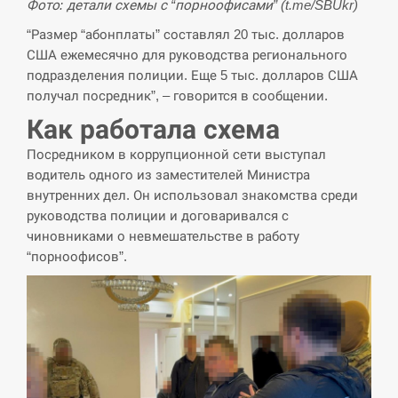
Фото: детали схемы с “порноофисами” (t.me/SBUkr)
У зоопарку Токіо через спеку загинули
11:40
“Размер “абонплаты” составлял 20 тыс. долларов
три левиці
США ежемесячно для руководства регионального
подразделения полиции. Еще 5 тыс. долларов США
СЕРПЕНЬ
получал посредник”, – говорится в сообщении.
Как работала схема
Россияне ударили “Бардеролями” по
11:23
Харькову, есть пострадавшие
Посредником в коррупционной сети выступал
водитель одного из заместителей Министра
ЩЕ...
внутренних дел. Он использовал знакомства среди
руководства полиции и договаривался с
чиновниками о невмешательстве в работу
“порноофисов”.