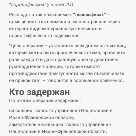
СЕРПЕНЬ
“порноофисами” (t.me/SBUkr)
Речь идет о так называемых
“порноофисах”
–
“Они должны быть уничтожены”: в
13:23
помещениях, где снимали и распространяли через
МИДе ответили, как отреагируют на…
интернет видеоматериалы эротического и
порнографического содержания.
СЕРПЕНЬ
“Цель операции – установить всех должностных лиц,
которые могли быть привлечены к схеме, проверить
Тайвань проводить найбільші військові
13:10
навчання на тлі загрози вторгнення з…
роль каждого и дать правовую оценку действиям
руководителей полиции, которые вместо
СЕРПЕНЬ
противодействия преступности могли обеспечивать
ее прикрытие”, – говорится в сообщении Кравченко.
США обсуждают лицензии на Patriot для
Кто задержан
12:53
Украины, несмотря на сомнения…
По итогам операции задержаны:
СЕРПЕНЬ
начальник главного управления Нацполиции в
Ивано-Франковской области;
Латвія готова направити до 20
заместитель начальника главного управления
військових для розблокування
12:40
Нацполиции в Ивано-Франковской области;
Ормузької протоки