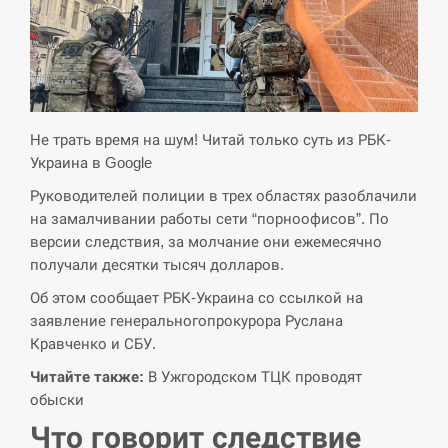
критикувати Марокко через міграційну
15:10
кризу –…
СЕРПЕНЬ
РФ провела новий раунд таємних
Не трать время на шум! Читай только суть из РБК-
15:00
зустрічей з Європою щодо війни…
Украина в Google
Руководителей полиции в трех областях разоблачили
СЕРПЕНЬ
на замалчивании работы сети “порноофисов”. По
версии следствия, за молчание они ежемесячно
Экс-послу в США Стефанишиной
получали десятки тысяч долларов.
вручили новое подозрение и избирают
14:53
меру…
Об этом сообщает РБК-Украина со ссылкой на
заявление генеральногопрокурора Руслана
СЕРПЕНЬ
Кравченко и СБУ.
Читайте также:
В Ужгородском ТЦК проводят
У Росії розгортається ракетний підрозділ
14:40
КНДР – Reuters
обыски
Что говорит следствие