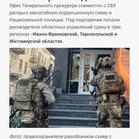
СЕРПЕНЬ
Офис Генерального прокурора совместно с СБУ
раскрыл масштабную коррупционную схему в
Поставки ракет для ПВО сократились
14:23
Национальной полиции. Под подозрение попали
втрое, хотя у партнеров они…
руководители областных управлений сразу в трех
регионах –
Ивано-Франковской, Тернопольской и
СЕРПЕНЬ
Житомирской областях.
У Румунії затоплять чотири баржі для
14:10
збільшення потоку води до…
СЕРПЕНЬ
В Москве пожаловались на “кратный
13:53
рост” атак дронов Украины
СЕРПЕНЬ
Біля українського літака в аеропорту
13:40
Лейпцига виявили дрон, ймовірно, з…
Фото: правоохранители разоблачили схему с