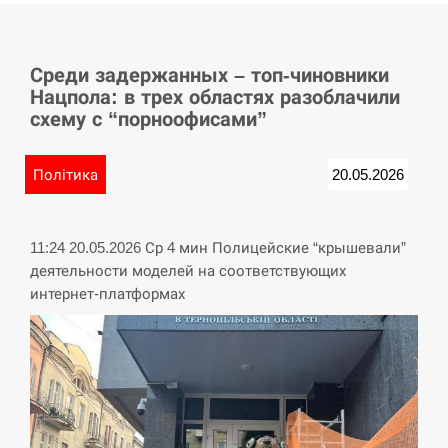
СЕРПЕНЬ
Среди задержанных – топ-чиновники
Баллистическая атака РФ уничтожила
15:53
Нацпола: в трех областях разоблачили
логистический комплекс PUMA
схему с “порноофисами”
СЕРПЕНЬ
Політика
20.05.2026
У Німеччині удар блискавки розділив
15:40
навпіл місто в Баварії
11:24 20.05.2026 Ср 4 мин Полицейские “крышевали”
СЕРПЕНЬ
деятельности моделей на соответствующих
интернет-платформах
Пытки военнообязанного на
Закарпатье: работнику ТЦК грозит
15:23
тюрьма
СЕРПЕНЬ
Іспанія попросила партнерів не