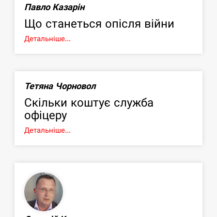
Павло Казарін
Що станеться опісля війни
Детальніше...
Тетяна Чорновол
Скільки коштує служба
офіцеру
Детальніше...