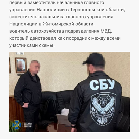
первый заместитель начальника главного
управления Нацполиции в Тернопольской области;
СЕРПЕНЬ
заместитель начальника главного управления
Нацполиции в Житомирской области;
Силы обороны поразили российскую
водитель автохозяйства подразделения МВД,
переправу, склады и другие важные
12:23
который действовал как посредник между всеми
объекты…
участниками схемы.
СЕРПЕНЬ
У США зафіксували рекордний спалах
циклоспорозу, захворіли понад 10
12:10
тисяч…
СЕРПЕНЬ
Под огнем “Эпицентр”, ROZETKA и
11:53
“Новая почта”: что известно об…
СЕРПЕНЬ