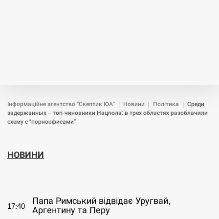
Інформаційне агентство "Скептик ЮА"
|
Новини
|
Політика
|
Среди
задержанных – топ-чиновники Нацпола: в трех областях разоблачили
схему с “порноофисами”
НОВИНИ
СЕРПЕНЬ
Папа Римський відвідає Уругвай,
17:40
Аргентину та Перу