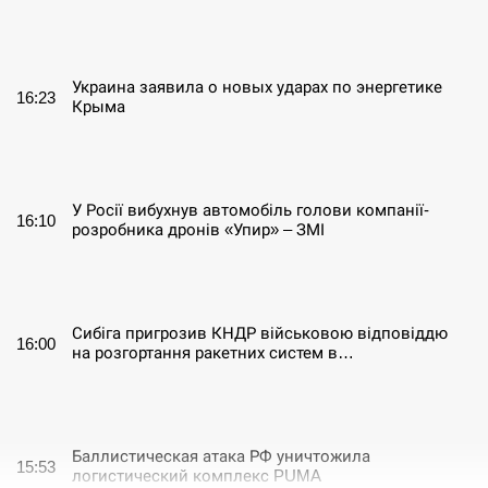
СЕРПЕНЬ
Украина заявила о новых ударах по энергетике
16:23
Крыма
СЕРПЕНЬ
У Росії вибухнув автомобіль голови компанії-
16:10
розробника дронів «Упир» – ЗМІ
СЕРПЕНЬ
Сибіга пригрозив КНДР військовою відповіддю
16:00
на розгортання ракетних систем в…
СЕРПЕНЬ
Баллистическая атака РФ уничтожила
15:53
логистический комплекс PUMA