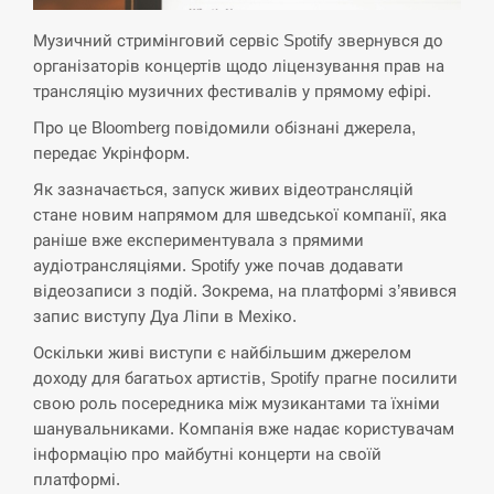
Музичний стримінговий сервіс Spotify звернувся до
СЕРПЕНЬ
організаторів концертів щодо ліцензування прав на
трансляцію музичних фестивалів у прямому ефірі.
Экс-послу в США Стефанишиной вручили новое
14:53
подозрение и избирают меру…
Про це Bloomberg повідомили обізнані джерела,
передає Укрінформ.
СЕРПЕНЬ
Як зазначається, запуск живих відеотрансляцій
стане новим напрямом для шведської компанії, яка
У Росії розгортається ракетний підрозділ КНДР –
14:40
раніше вже експериментувала з прямими
Reuters
аудіотрансляціями. Spotify уже почав додавати
відеозаписи з подій. Зокрема, на платформі з’явився
СЕРПЕНЬ
запис виступу Дуа Ліпи в Мехіко.
Поставки ракет для ПВО сократились втрое,
Оскільки живі виступи є найбільшим джерелом
14:23
хотя у партнеров они…
доходу для багатьох артистів, Spotify прагне посилити
свою роль посередника між музикантами та їхніми
СЕРПЕНЬ
шанувальниками. Компанія вже надає користувачам
інформацію про майбутні концерти на своїй
У Румунії затоплять чотири баржі для
платформі.
14:10
збільшення потоку води до…