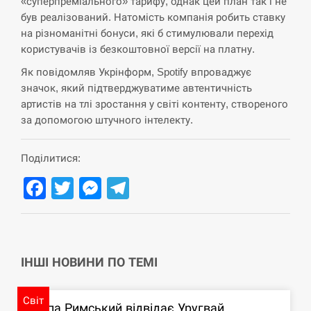
«суперпреміального» тарифу, однак цей план так і не
циклоспорозу, захворіли понад 10 тисяч…
був реалізований. Натомість компанія робить ставку
на різноманітні бонуси, які б стимулювали перехід
СЕРПЕНЬ
користувачів із безкоштовної версії на платну.
Под огнем “Эпицентр”, ROZETKA и “Новая
Як повідомляв Укрінформ, Spotify впроваджує
11:53
почта”: что известно об…
значок, який підтверджуватиме автентичність
артистів на тлі зростання у світі контенту, створеного
СЕРПЕНЬ
за допомогою штучного інтелекту.
У зоопарку Токіо через спеку загинули три
11:40
Поділитися:
левиці
Facebook
Twitter
Messenger
Telegram
СЕРПЕНЬ
Россияне ударили “Бардеролями” по Харькову,
11:23
есть пострадавшие
ІНШІ НОВИНИ ПО ТЕМІ
ЩЕ...
Світ
Папа Римський відвідає Уругвай,