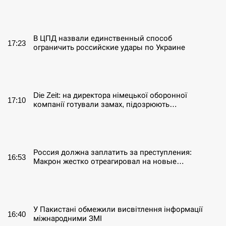
СЕРПЕНЬ
В ЦПД назвали единственный способ
17:23
ограничить российские удары по Украине
СЕРПЕНЬ
Die Zeit: на директора німецької оборонної
17:10
компанії готували замах, підозрюють…
СЕРПЕНЬ
Россия должна заплатить за преступления:
16:53
Макрон жестко отреагировал на новые…
СЕРПЕНЬ
У Пакистані обмежили висвітлення інформації
16:40
міжнародними ЗМІ