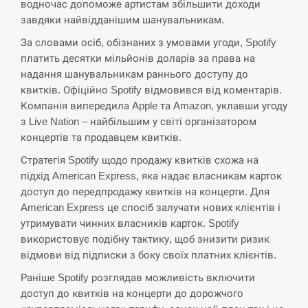
навчання на тлі загрози вторгнення з…
водночас допоможе артистам збільшити доходи
завдяки найвідданішим шанувальникам.
СЕРПЕНЬ
За словами осіб, обізнаних з умовами угоди, Spotify
платить десятки мільйонів доларів за права на
США обсуждают лицензии на Patriot для
12:53
надання шанувальникам раннього доступу до
Украины, несмотря на сомнения…
квитків. Офіційно Spotify відмовився від коментарів.
Компанія випередила Apple та Amazon, уклавши угоду
СЕРПЕНЬ
з Live Nation – найбільшим у світі організатором
концертів та продавцем квитків.
Латвія готова направити до 20 військових для
12:40
розблокування Ормузької протоки
Стратегія Spotify щодо продажу квитків схожа на
підхід American Express, яка надає власникам карток
СЕРПЕНЬ
доступ до передпродажу квитків на концерти. Для
American Express це спосіб залучати нових клієнтів і
Силы обороны поразили российскую
утримувати чинних власників карток. Spotify
12:23
переправу, склады и другие важные объекты…
використовує подібну тактику, щоб знизити ризик
відмови від підписки з боку своїх платних клієнтів.
СЕРПЕНЬ
Раніше Spotify розглядав можливість включити
доступ до квитків на концерти до дорожчого
У США зафіксували рекордний спалах
12:10