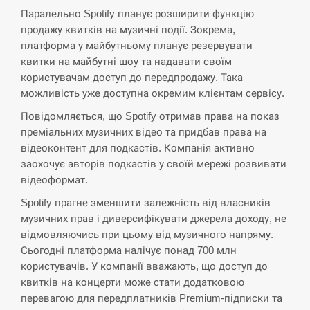
Паралельно Spotify планує розширити функцію
СЕРПЕНЬ
продажу квитків на музичні події. Зокрема,
платформа у майбутньому планує резервувати
квитки на майбутні шоу та надавати своїм
В Москве пожаловались на “кратный рост” атак
13:53
дронов Украины
користувачам доступ до передпродажу. Така
можливість уже доступна окремим клієнтам сервісу.
СЕРПЕНЬ
Повідомляється, що Spotify отримав права на показ
преміальних музичних відео та придбав права на
Біля українського літака в аеропорту Лейпцига
відеоконтент для подкастів. Компанія активно
13:40
виявили дрон, ймовірно, з…
заохочує авторів подкастів у своїй мережі розвивати
відеоформат.
СЕРПЕНЬ
Spotify прагне зменшити залежність від власників
музичних прав і диверсифікувати джерела доходу, не
“Они должны быть уничтожены”: в МИДе
13:23
ответили, как отреагируют на…
відмовляючись при цьому від музичного напряму.
Сьогодні платформа налічує понад 700 млн
СЕРПЕНЬ
користувачів. У компанії вважають, що доступ до
квитків на концерти може стати додатковою
Тайвань проводить найбільші військові
перевагою для передплатників Premium-підписки та
13:10