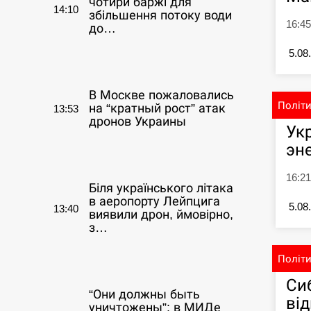
чотири баржі для
14:10
збільшення потоку води
16:4
до…
5.08
СЕРПЕНЬ
В Москве пожаловались
Політ
на “кратный рост” атак
13:53
дронов Украины
Ук
эн
СЕРПЕНЬ
16:21
Біля українського літака
в аеропорту Лейпцига
5.08
13:40
виявили дрон, ймовірно,
з…
Політ
СЕРПЕНЬ
Си
“Они должны быть
ві
уничтожены”: в МИДе