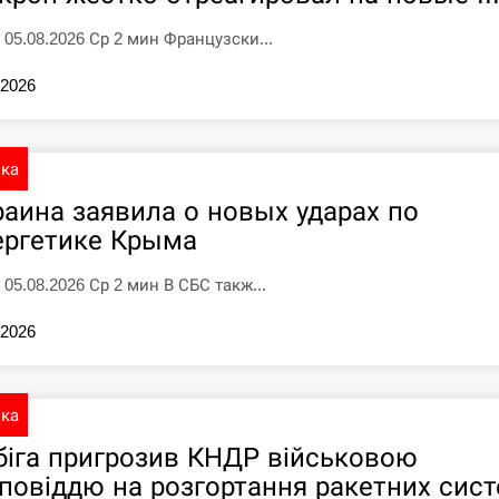
5 05.08.2026 Ср 2 мин Французски...
.2026
ика
раина заявила о новых ударах по
ергетике Крыма
 05.08.2026 Ср 2 мин В СБС такж...
.2026
ика
біга пригрозив КНДР військовою
дповіддю на розгортання ракетних сис