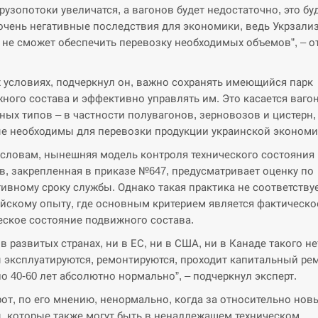
грузопотоки увеличатся, а вагонов будет недостаточно, это бу
очень негативные последствия для экономики, ведь Укрзали
 не сможет обеспечить перевозку необходимых объемов”, – о
х условиях, подчеркнул он, важно сохранять имеющийся парк
ного состава и эффективно управлять им. Это касается ваго
ных типов – в частности полувагонов, зерновозов и цистерн,
е необходимы для перевозки продукции украинской экономи
 словам, нынешняя модель контроля технического состояния
в, закрепленная в приказе №647, предусматривает оценку по
ивному сроку службы. Однако такая практика не соответству
йскому опыту, где основным критерием является фактическо
еское состояние подвижного состава.
 в развитых странах, ни в ЕС, ни в США, ни в Канаде такого не
 эксплуатируются, ремонтируются, проходит капитальный рем
по 40-60 лет абсолютно нормально”, – подчеркнул эксперт.
от, по его мнению, ненормально, когда за относительно нов
, которые также могут быть в ненадлежащем техническом