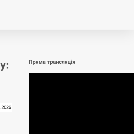
т
Публікації
Опитування
у:
Пряма трансляція
3.2026