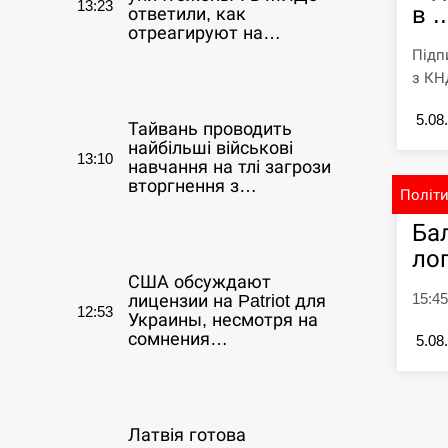
13:23
в ..
ответили, как
отреагируют на…
Підп
з КНД
СЕРПЕНЬ
5.08
Тайвань проводить
найбільші військові
13:10
навчання на тлі загрози
вторгнення з…
Політ
Ба
СЕРПЕНЬ
ло
США обсуждают
15:45
лицензии на Patriot для
12:53
Украины, несмотря на
сомнения…
5.08
СЕРПЕНЬ
Латвія готова