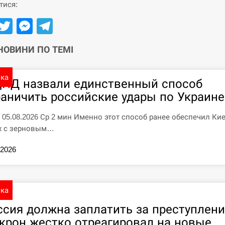
тися:
Facebook
Twitter
Messenger
Telegram
 НОВИНИ ПО ТЕМІ
ика
ЦПД назвали единственный способ
раничить российские удары по Украине
7 05.08.2026 Ср 2 мин Именно этот способ ранее обеспечил Ки
х с зерновым…
.2026
ика
ссия должна заплатить за преступлени
крон жестко отреагировал на новые ..