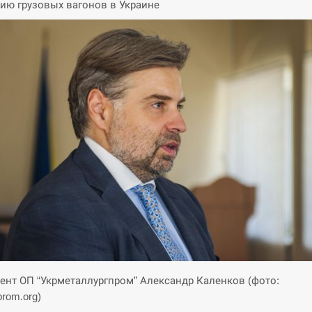
ию грузовых вагонов в Украине
ент ОП “Укрметаллургпром” Александр Каленков (фото:
prom.org)