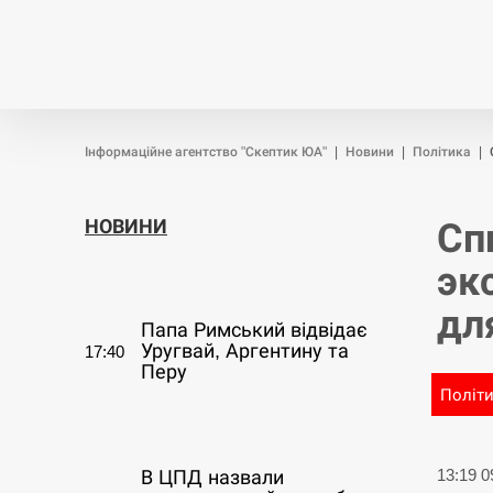
Новини
Війна
Політика
Інформаційне агентство "Скептик ЮА"
|
Новини
|
Політика
|
НОВИНИ
Сп
эк
СЕРПЕНЬ
дл
Папа Римський відвідає
Уругвай, Аргентину та
17:40
Перу
Політ
СЕРПЕНЬ
13:19 
В ЦПД назвали