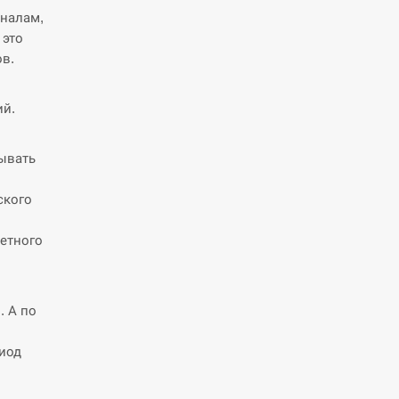
налам,
 это
ов.
ий.
ывать
ского
етного
. А по
иод