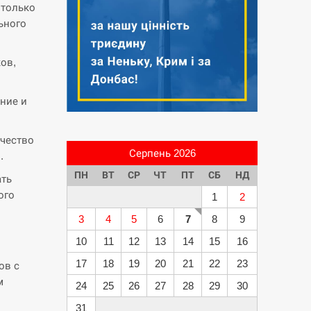
 только
ьного
ов,
яние и
ичество
Серпень 2026
.
ПН
ВТ
СР
ЧТ
ПТ
СБ
НД
ать
ого
1
2
3
4
5
6
7
8
9
10
11
12
13
14
15
16
17
18
19
20
21
22
23
ов с
м
24
25
26
27
28
29
30
31