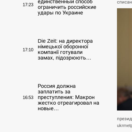
единственный способ
списан
17:23
ограничить российские
удары по Украине
СЕРПЕНЬ
Die Zeit: на директора
німецької оборонної
17:10
компанії готували
замах, підозрюють…
СЕРПЕНЬ
Россия должна
заплатить за
преступления: Макрон
16:53
жестко отреагировал на
новые…
презид
СЕРПЕНЬ
ukrmet