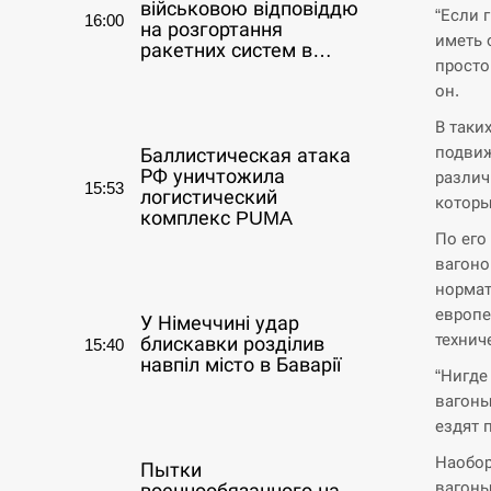
військовою відповіддю
“Если 
16:00
на розгортання
иметь 
ракетних систем в…
просто
он.
СЕРПЕНЬ
В таки
подвиж
Баллистическая атака
РФ уничтожила
различ
15:53
логистический
которы
комплекс PUMA
По его
вагоно
СЕРПЕНЬ
нормат
европе
У Німеччині удар
технич
блискавки розділив
15:40
навпіл місто в Баварії
“Нигде
вагоны
СЕРПЕНЬ
ездят 
Наобор
Пытки
вагоны