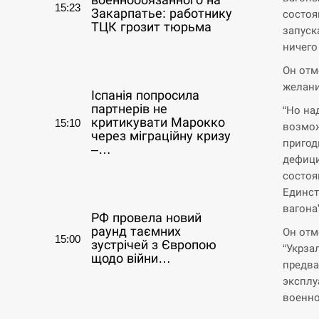
военнообязанного на
15:23
Закарпатье: работнику
состоя
ТЦК грозит тюрьма
запуск
ничего
СЕРПЕНЬ
Он отм
желани
Іспанія попросила
партнерів не
“Но на
критикувати Марокко
15:10
возмож
через міграційну кризу
пригод
–…
дефици
состоя
СЕРПЕНЬ
Единст
вагона
РФ провела новий
раунд таємних
Он отм
15:00
зустрічей з Європою
“Укрза
щодо війни…
предва
эксплу
СЕРПЕНЬ
военно