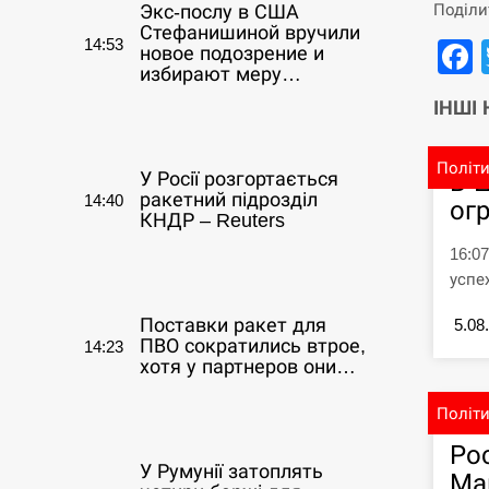
Поділи
Экс-послу в США
Стефанишиной вручили
14:53
новое подозрение и
избирают меру…
ІНШІ
СЕРПЕНЬ
Політ
В 
У Росії розгортається
ракетний підрозділ
14:40
ог
КНДР – Reuters
16:0
СЕРПЕНЬ
успе
Поставки ракет для
5.08
ПВО сократились втрое,
14:23
хотя у партнеров они…
Політ
СЕРПЕНЬ
Ро
У Румунії затоплять
Ма