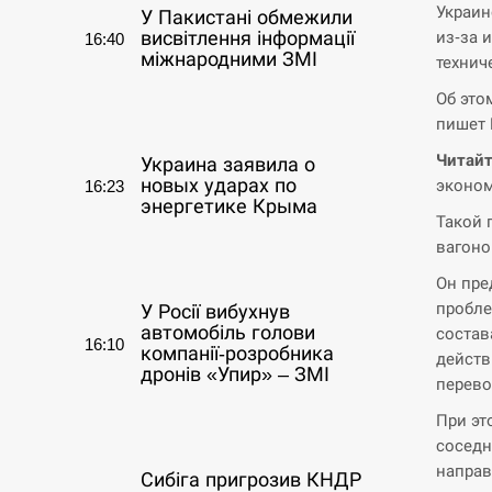
Украин
У Пакистані обмежили
из-за 
висвітлення інформації
16:40
міжнародними ЗМІ
технич
Об это
СЕРПЕНЬ
пишет 
Читайт
Украина заявила о
новых ударах по
эконом
16:23
энергетике Крыма
Такой 
вагоно
СЕРПЕНЬ
Он пре
пробле
У Росії вибухнув
автомобіль голови
состав
16:10
компанії-розробника
действ
дронів «Упир» – ЗМІ
перево
При эт
СЕРПЕНЬ
соседн
направ
Сибіга пригрозив КНДР