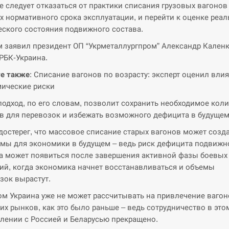
е следует отказаться от практики списания грузовых вагонов
их нормативного срока эксплуатации, и перейти к оценке реал
еского состояния подвижного состава.
м заявил президент ОП “Укрметаллургпром” Александр Каленк
РБК-Украина.
е также
: Списание вагонов по возрасту: эксперт оценил вли
ические риски
подход, по его словам, позволит сохранить необходимое кол
в для перевозок и избежать возможного дефицита в будущем
достерег, что массовое списание старых вагонов может созд
мы для экономики в будущем – ведь риск дефицита подвижн
а может появиться после завершения активной фазы боевых
ий, когда экономика начнет восстанавливаться и объемы
зок вырастут.
ом Украина уже не может рассчитывать на привлечение вагон
их рынков, как это было раньше – ведь сотрудничество в это
лении с Россией и Беларусью прекращено.