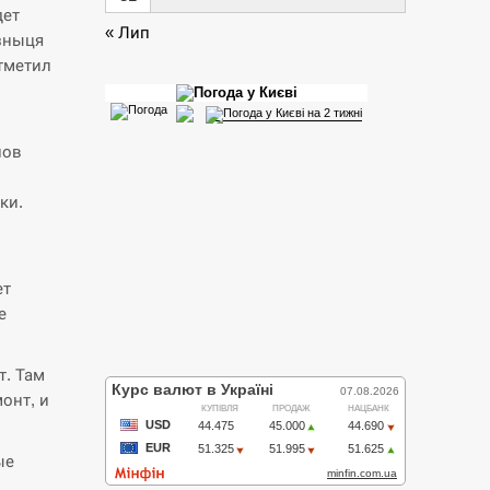
дет
« Лип
зныця
тметил
нов
ки.
ет
е
т. Там
онт, и
ые