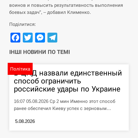
СЕРПЕНЬ
воинов и повысить результативность выполнения
боевых задач”, – добавил Клименко.
“Они должны быть уничтожены”: в
13:23
МИДе ответили, как отреагируют на…
Поділитися:
Facebook
Twitter
Messenger
Telegram
СЕРПЕНЬ
ІНШІ НОВИНИ ПО ТЕМІ
Тайвань проводить найбільші військові
13:10
навчання на тлі загрози вторгнення з…
Політика
В ЦПД назвали единственный
СЕРПЕНЬ
способ ограничить
российские удары по Украине
США обсуждают лицензии на Patriot для
12:53
Украины, несмотря на сомнения…
16:07 05.08.2026 Ср 2 мин Именно этот способ
ранее обеспечил Киеву успех с зерновым…
СЕРПЕНЬ
5.08.2026
Латвія готова направити до 20
військових для розблокування
12:40
Ормузької протоки