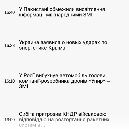
У Пакистані обмежили висвітлення
16:40
інформації міжнародними ЗМІ
СЕРПЕНЬ
Украина заявила о новых ударах по
16:23
энергетике Крыма
СЕРПЕНЬ
У Росії вибухнув автомобіль голови
компанії-розробника дронів «Упир» –
16:10
ЗМІ
СЕРПЕНЬ
Сибіга пригрозив КНДР військовою
відповіддю на розгортання ракетних
16:00
систем в…