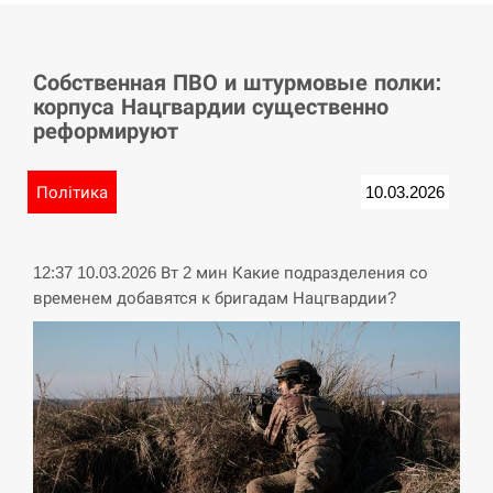
СЕРПЕНЬ
Собственная ПВО и штурмовые полки:
Баллистическая атака РФ уничтожила
15:53
корпуса Нацгвардии существенно
логистический комплекс PUMA
реформируют
СЕРПЕНЬ
Політика
10.03.2026
У Німеччині удар блискавки розділив
15:40
навпіл місто в Баварії
12:37 10.03.2026 Вт 2 мин Какие подразделения со
СЕРПЕНЬ
временем добавятся к бригадам Нацгвардии?
Пытки военнообязанного на
Закарпатье: работнику ТЦК грозит
15:23
тюрьма
СЕРПЕНЬ
Іспанія попросила партнерів не