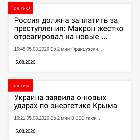
Політика
СЕРПЕНЬ
Россия должна заплатить за
преступления: Макрон жестко
Силы обороны поразили российскую
переправу, склады и другие важные
12:23
отреагировал на новые ...
объекты…
16:45 05.08.2026 Ср 2 мин Французски...
СЕРПЕНЬ
5.08.2026
У США зафіксували рекордний спалах
циклоспорозу, захворіли понад 10
12:10
тисяч…
Політика
Украина заявила о новых
СЕРПЕНЬ
ударах по энергетике Крыма
Под огнем “Эпицентр”, ROZETKA и
11:53
“Новая почта”: что известно об…
16:21 05.08.2026 Ср 2 мин В СБС такж...
5.08.2026
СЕРПЕНЬ