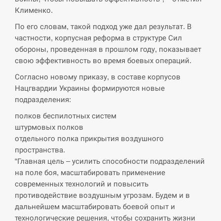
СЕРПЕНЬ
Клименко.
Поставки ракет для ПВО сократились
По его словам, такой подход уже дал результат. В
14:23
втрое, хотя у партнеров они…
частности, корпусная реформа в структуре Сил
обороны, проведенная в прошлом году, показывает
СЕРПЕНЬ
свою эффективность во время боевых операций.
Согласно новому приказу, в составе корпусов
У Румунії затоплять чотири баржі для
14:10
Нацгвардии Украины формируются новые
збільшення потоку води до…
подразделения:
СЕРПЕНЬ
полков беспилотных систем
штурмовых полков
В Москве пожаловались на “кратный
отдельного полка прикрытия воздушного
13:53
рост” атак дронов Украины
пространства.
“Главная цель – усилить способности подразделений
СЕРПЕНЬ
на поле боя, масштабировать применение
современных технологий и повысить
Біля українського літака в аеропорту
противодействие воздушным угрозам. Будем и в
13:40
Лейпцига виявили дрон, ймовірно, з…
дальнейшем масштабировать боевой опыт и
технологические решения, чтобы сохранить жизни