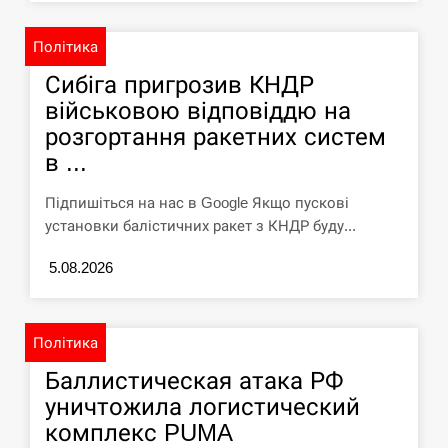
У зоопарку Токіо через спеку загинули
11:40
три левиці
Політика
Сибіга пригрозив КНДР
СЕРПЕНЬ
військовою відповіддю на
розгортання ракетних систем
Россияне ударили “Бардеролями” по
11:23
в ...
Харькову, есть пострадавшие
Підпишіться на нас в Google Якщо пускові
ЩЕ...
установки балістичних ракет з КНДР буду...
5.08.2026
Політика
Баллистическая атака РФ
уничтожила логистический
комплекс PUMA