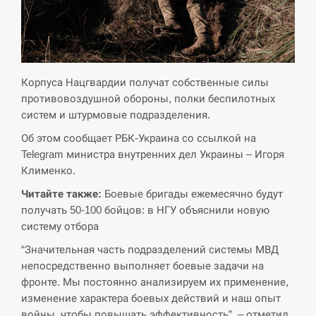
критикувати Марокко через міграційну
15:10
кризу –…
СЕРПЕНЬ
Корпуса Нацгвардии получат собственные силы
РФ провела новий раунд таємних
противовоздушной обороны, полки беспилотных
15:00
зустрічей з Європою щодо війни…
систем и штурмовые подразделения.
Об этом сообщает РБК-Украина со ссылкой на
СЕРПЕНЬ
Telegram министра внутренних дел Украины – Игоря
Клименко.
Экс-послу в США Стефанишиной
вручили новое подозрение и избирают
14:53
Читайте также:
Боевые бригады ежемесячно будут
меру…
получать 50-100 бойцов: в НГУ объяснили новую
систему отбора
СЕРПЕНЬ
“Значительная часть подразделений системы МВД
непосредственно выполняет боевые задачи на
У Росії розгортається ракетний підрозділ
14:40
КНДР – Reuters
фронте. Мы постоянно анализируем их применение,
изменение характера боевых действий и наш опыт
войны, чтобы повышать эффективность”, – отметил