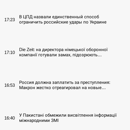
СЕРПЕНЬ
В ЦПД назвали единственный способ
17:23
ограничить российские удары по Украине
СЕРПЕНЬ
Die Zeit: на директора німецької оборонної
17:10
компанії готували замах, підозрюють…
СЕРПЕНЬ
Россия должна заплатить за преступления:
16:53
Макрон жестко отреагировал на новые…
СЕРПЕНЬ
У Пакистані обмежили висвітлення інформації
16:40
міжнародними ЗМІ