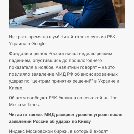
СЕРПЕНЬ
Экс-послу в США Стефанишиной вручили новое
14:53
подозрение и избирают меру…
Не трать время на шум! Читай только суть из РБК-
СЕРПЕНЬ
Украина в Google
Фондовый рынок России начал неделю резким
У Росії розгортається ракетний підрозділ КНДР –
14:40
Reuters
падением, опустившись до прошлогоднего
показателя в ноябре. Аналитики говорят – на это
СЕРПЕНЬ
повлияло заявление МИД РФ об анонсированных
ударах по “центрам принятия решений” в Украине и
Киеве.
Поставки ракет для ПВО сократились втрое,
14:23
хотя у партнеров они…
Об этом сообщает РБК-Украина со ссылкой на The
Moscow Times.
СЕРПЕНЬ
Читайте также: МИД раскрыл уровень угрозы после
заявлений России об ударах по Киеву
У Румунії затоплять чотири баржі для
14:10
збільшення потоку води до…
Индекс Московской биржи, в который входят