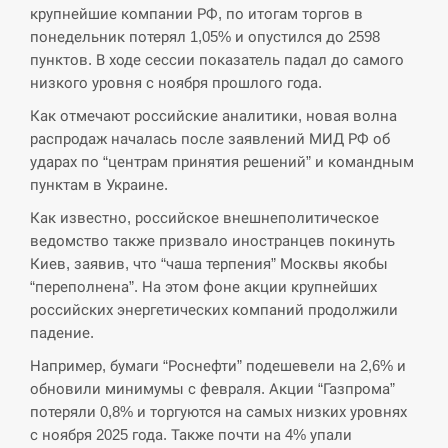
крупнейшие компании РФ, по итогам торгов в
СЕРПЕНЬ
понедельник потерял 1,05% и опустился до 2598
пунктов. В ходе сессии показатель падал до самого
В Москве пожаловались на “кратный рост” атак
низкого уровня с ноября прошлого года.
13:53
дронов Украины
Как отмечают российские аналитики, новая волна
СЕРПЕНЬ
распродаж началась после заявлений МИД РФ об
ударах по “центрам принятия решений” и командным
пунктам в Украине.
Біля українського літака в аеропорту Лейпцига
13:40
виявили дрон, ймовірно, з…
Как известно, российское внешнеполитическое
ведомство также призвало иностранцев покинуть
СЕРПЕНЬ
Киев, заявив, что “чаша терпения” Москвы якобы
“переполнена”. На этом фоне акции крупнейших
“Они должны быть уничтожены”: в МИДе
13:23
российских энергетических компаний продолжили
ответили, как отреагируют на…
падение.
СЕРПЕНЬ
Например, бумаги “Роснефти” подешевели на 2,6% и
обновили минимумы с февраля. Акции “Газпрома”
потеряли 0,8% и торгуются на самых низких уровнях
Тайвань проводить найбільші військові
13:10
навчання на тлі загрози вторгнення з…
с ноября 2025 года. Также почти на 4% упали