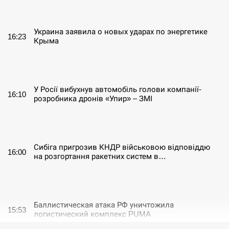
СЕРПЕНЬ
Украина заявила о новых ударах по энергетике
16:23
Крыма
СЕРПЕНЬ
У Росії вибухнув автомобіль голови компанії-
16:10
розробника дронів «Упир» – ЗМІ
СЕРПЕНЬ
Сибіга пригрозив КНДР військовою відповіддю
16:00
на розгортання ракетних систем в…
СЕРПЕНЬ
Баллистическая атака РФ уничтожила
15:53
логистический комплекс PUMA