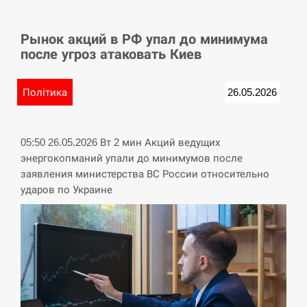
СЕРПЕНЬ
Рынок акций в РФ упал до минимума
У Німеччині удар блискавки розділив навпіл
15:40
после угроз атаковать Киев
місто в Баварії
СЕРПЕНЬ
Політика
26.05.2026
Пытки военнообязанного на Закарпатье:
15:23
работнику ТЦК грозит тюрьма
05:50 26.05.2026 Вт 2 мин Акций ведущих
энергокопманий упали до минимумов после
СЕРПЕНЬ
заявления министерства ВС России относительно
ударов по Украине
Іспанія попросила партнерів не критикувати
15:10
Марокко через міграційну кризу –…
СЕРПЕНЬ
РФ провела новий раунд таємних зустрічей з
15:00
Європою щодо війни…