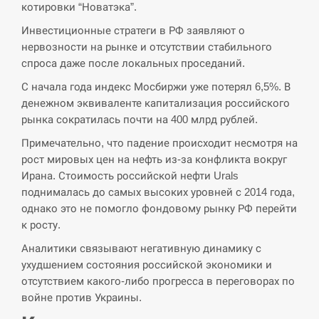
котировки “Новатэка”.
СЕРПЕНЬ
Инвестиционные стратеги в РФ заявляют о
нервозности на рынке и отсутствии стабильного
США обсуждают лицензии на Patriot для
12:53
спроса даже после локальных проседаний.
Украины, несмотря на сомнения…
С начала года индекс Мосбиржи уже потерял 6,5%. В
СЕРПЕНЬ
денежном эквиваленте капитализация российского
рынка сократилась почти на 400 млрд рублей.
Латвія готова направити до 20 військових для
12:40
Примечательно, что падение происходит несмотря на
розблокування Ормузької протоки
рост мировых цен на нефть из-за конфликта вокруг
Ирана. Стоимость российской нефти Urals
СЕРПЕНЬ
поднималась до самых высоких уровней с 2014 года,
однако это не помогло фондовому рынку РФ перейти
Силы обороны поразили российскую
12:23
к росту.
переправу, склады и другие важные объекты…
Аналитики связывают негативную динамику с
СЕРПЕНЬ
ухудшением состояния российской экономики и
отсутствием какого-либо прогресса в переговорах по
У США зафіксували рекордний спалах
войне против Украины.
12:10
циклоспорозу, захворіли понад 10 тисяч…