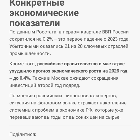
Конкретные
экономические
СЕРПЕНЬ
показатели
Под огнем “Эпицентр”, ROZETKA и “Новая
11:53
почта”: что известно об…
По данным Росстата, в первом квартале ВВП России
сократился на 0,2% – это первое падение с 2023 года.
СЕРПЕНЬ
Убыточными оказались 21 из 28 ключевых отраслей
промышленности.
У зоопарку Токіо через спеку загинули три
Кроме того,
российское правительство в мае втрое
11:40
левиці
ухудшило прогноз экономического роста на 2026 год
– до 0,4%
. Также в Москве ожидают сокращения
СЕРПЕНЬ
инвестиций второй год подряд.
По мнению российских финансовых экспертов,
Россияне ударили “Бардеролями” по Харькову,
11:23
есть пострадавшие
ситуация на фондовом рынке отражает накопление
системных проблем в экономике РФ, которые уже
ЩЕ...
перевешивают выгоды от высоких цен на сырье.
Поділитися: