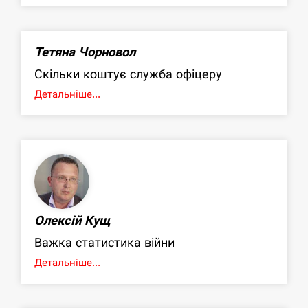
Тетяна Чорновол
Скільки коштує служба офіцеру
Детальніше...
Олексій Кущ
Важка статистика війни
Детальніше...