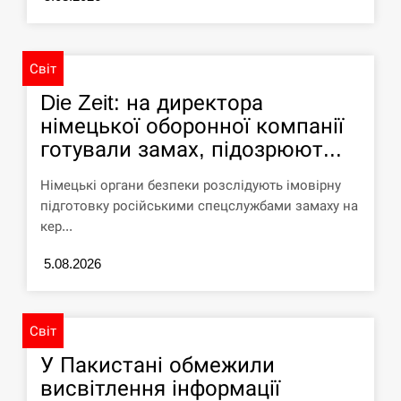
“Они должны быть уничтожены”: в
13:23
МИДе ответили, как отреагируют на…
Світ
СЕРПЕНЬ
Die Zeit: на директора
німецької оборонної компанії
Тайвань проводить найбільші військові
готували замах, підозрюют...
13:10
навчання на тлі загрози вторгнення з…
Німецькі органи безпеки розслідують імовірну
СЕРПЕНЬ
підготовку російськими спецслужбами замаху на
кер...
США обсуждают лицензии на Patriot для
12:53
Украины, несмотря на сомнения…
5.08.2026
СЕРПЕНЬ
Світ
Латвія готова направити до 20
У Пакистані обмежили
військових для розблокування
12:40
Ормузької протоки
висвітлення інформації