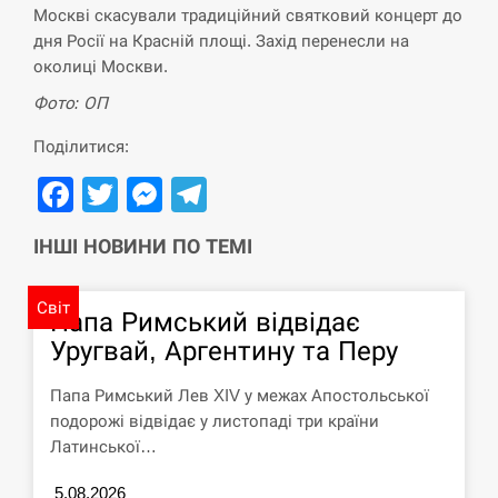
Москві скасували традиційний святковий концерт до
Поставки ракет для ПВО сократились
дня Росії на Красній площі. Захід перенесли на
14:23
втрое, хотя у партнеров они…
околиці Москви.
Фото: ОП
СЕРПЕНЬ
Поділитися:
У Румунії затоплять чотири баржі для
14:10
збільшення потоку води до…
Facebook
Twitter
Messenger
Telegram
СЕРПЕНЬ
ІНШІ НОВИНИ ПО ТЕМІ
В Москве пожаловались на “кратный
13:53
Світ
рост” атак дронов Украины
Папа Римський відвідає
Уругвай, Аргентину та Перу
СЕРПЕНЬ
Папа Римський Лев XIV у межах Апостольської
Біля українського літака в аеропорту
подорожі відвідає у листопаді три країни
13:40
Лейпцига виявили дрон, ймовірно, з…
Латинської…
СЕРПЕНЬ
5.08.2026