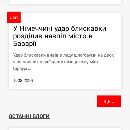
У зоопарку Токіо через спеку загинули
11:40
три левиці
Світ
СЕРПЕНЬ
У Німеччині удар блискавки
розділив навпіл місто в
Россияне ударили “Бардеролями” по
11:23
Харькову, есть пострадавшие
Баварії
ЩЕ...
Удар блискавки вивів з ладу шлагбауми на двох
залізничних переїздах у німецькому місті
Гарбург...
5.08.2026
ЩЕ...
ОСТАННІ БЛОГИ