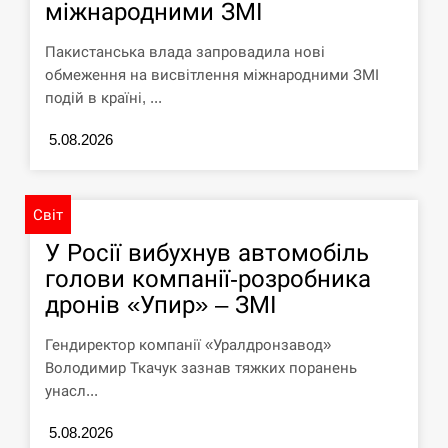
міжнародними ЗМІ
СЕРПЕНЬ
Пакистанська влада запровадила нові
Силы обороны поразили российскую
обмеження на висвітлення міжнародними ЗМІ
переправу, склады и другие важные
12:23
подій в країні, ...
объекты…
5.08.2026
СЕРПЕНЬ
У США зафіксували рекордний спалах
Світ
циклоспорозу, захворіли понад 10
12:10
тисяч…
У Росії вибухнув автомобіль
голови компанії-розробника
СЕРПЕНЬ
дронів «Упир» – ЗМІ
Под огнем “Эпицентр”, ROZETKA и
Гендиректор компанії «Уралдронзавод»
11:53
“Новая почта”: что известно об…
Володимир Ткачук зазнав тяжких поранень
унасл...
СЕРПЕНЬ
5.08.2026