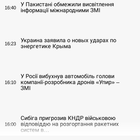
У Пакистані обмежили висвітлення
16:40
інформації міжнародними ЗМІ
СЕРПЕНЬ
Украина заявила о новых ударах по
16:23
энергетике Крыма
СЕРПЕНЬ
У Росії вибухнув автомобіль голови
компанії-розробника дронів «Упир» –
16:10
ЗМІ
СЕРПЕНЬ
Сибіга пригрозив КНДР військовою
відповіддю на розгортання ракетних
16:00
систем в…