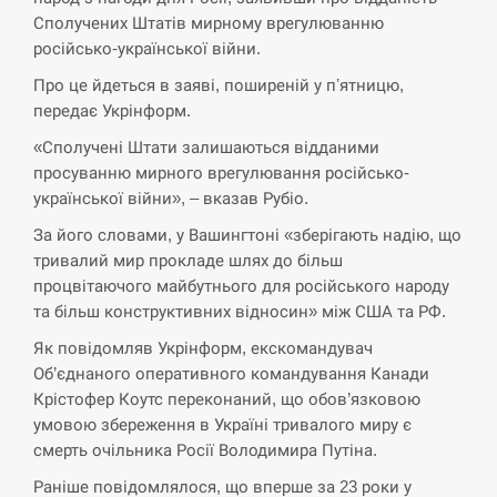
кризу –…
Сполучених Штатів мирному врегулюванню
російсько-української війни.
СЕРПЕНЬ
Про це йдеться в заяві, поширеній у пʼятницю,
передає Укрінформ.
РФ провела новий раунд таємних
15:00
зустрічей з Європою щодо війни…
«Сполучені Штати залишаються відданими
просуванню мирного врегулювання російсько-
української війни», – вказав Рубіо.
СЕРПЕНЬ
За його словами, у Вашингтоні «зберігають надію, що
Экс-послу в США Стефанишиной
тривалий мир прокладе шлях до більш
вручили новое подозрение и избирают
14:53
процвітаючого майбутнього для російського народу
меру…
та більш конструктивних відносин» між США та РФ.
СЕРПЕНЬ
Як повідомляв Укрінформ, екскомандувач
Об’єднаного оперативного командування Канади
Крістофер Коутс переконаний, що обов’язковою
У Росії розгортається ракетний підрозділ
14:40
КНДР – Reuters
умовою збереження в Україні тривалого миру є
смерть очільника Росії Володимира Путіна.
СЕРПЕНЬ
Раніше повідомлялося, що вперше за 23 роки у