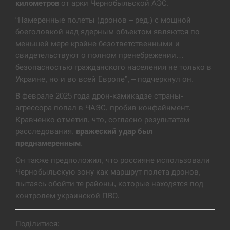
километров
от арки Чернобыльской АЭС.
США обсуждают лицензии на Patriot для
“Намеренные полеты (дронов – ред.) с мощной
12:53
Украины, несмотря на сомнения…
боеголовкой над ядерным объектом являются по
меньшей мере крайне безответственными и
СЕРПЕНЬ
свидетельствуют о полном пренебрежении…
безопасностью гражданского населения не только в
Латвія готова направити до 20 військових для
Украине, но и во всей Европе”, – подчеркнул он.
12:40
розблокування Ормузької протоки
В феврале 2025 года дрон-камикадзе страны-
СЕРПЕНЬ
агрессора попал в ЧАЭС, пробив конфайнмент.
Кравченко отметил, что, согласно результатам
расследования,
вражеский удар был
Силы обороны поразили российскую
12:23
переправу, склады и другие важные объекты…
преднамеренным
.
Он также предположил, что россияне использовали
СЕРПЕНЬ
Чернобыльскую зону как маршрут полета дронов,
пытаясь обойти те районы, которые находятся под
У США зафіксували рекордний спалах
12:10
контролем украинской ПВО.
циклоспорозу, захворіли понад 10 тисяч…
СЕРПЕНЬ
Поділитися: