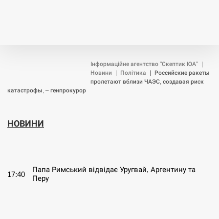
Інформаційне агентство "Скептик ЮА"
|
Новини
|
Політика
|
Российские ракеты
пролетают вблизи ЧАЭС, создавая риск
катастрофы, – генпрокурор
НОВИНИ
СЕРПЕНЬ
Папа Римський відвідає Уругвай, Аргентину та
17:40
Перу
СЕРПЕНЬ