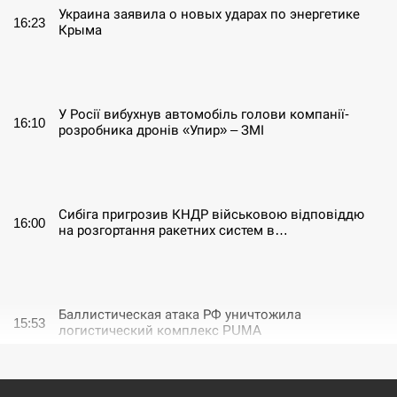
Украина заявила о новых ударах по энергетике
16:23
Крыма
СЕРПЕНЬ
У Росії вибухнув автомобіль голови компанії-
16:10
розробника дронів «Упир» – ЗМІ
СЕРПЕНЬ
Сибіга пригрозив КНДР військовою відповіддю
16:00
на розгортання ракетних систем в…
СЕРПЕНЬ
Баллистическая атака РФ уничтожила
15:53
логистический комплекс PUMA
СЕРПЕНЬ