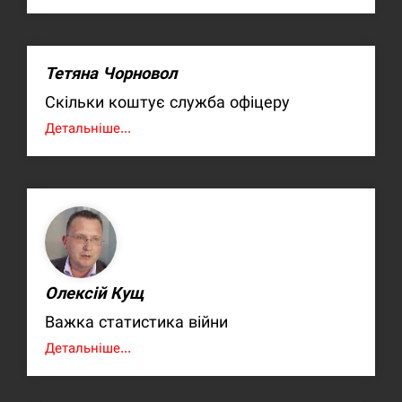
Тетяна Чорновол
Скільки коштує служба офіцеру
Детальніше...
Олексій Кущ
Важка статистика війни
Детальніше...