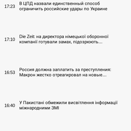
В ЦПД назвали единственный способ
17:23
ограничить российские удары по Украине
СЕРПЕНЬ
Die Zeit: на директора німецької оборонної
17:10
компанії готували замах, підозрюють…
СЕРПЕНЬ
Россия должна заплатить за преступления:
16:53
Макрон жестко отреагировал на новые…
СЕРПЕНЬ
У Пакистані обмежили висвітлення інформації
16:40
міжнародними ЗМІ
СЕРПЕНЬ