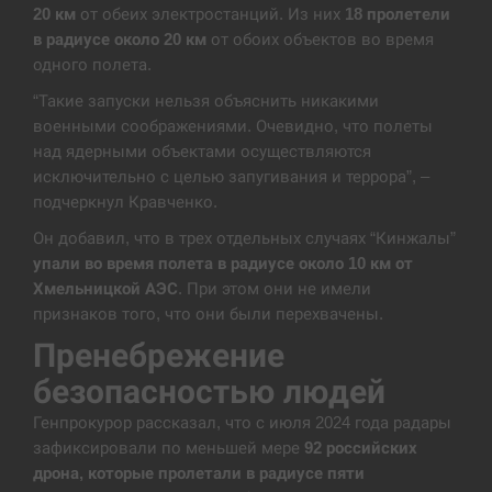
20 км
от обеих электростанций. Из них
18 пролетели
В Москве пожаловались на “кратный рост” атак
в радиусе около 20 км
от обоих объектов во время
13:53
дронов Украины
одного полета.
“Такие запуски нельзя объяснить никакими
СЕРПЕНЬ
военными соображениями. Очевидно, что полеты
над ядерными объектами осуществляются
Біля українського літака в аеропорту Лейпцига
13:40
виявили дрон, ймовірно, з…
исключительно с целью запугивания и террора”, –
подчеркнул Кравченко.
СЕРПЕНЬ
Он добавил, что в трех отдельных случаях “Кинжалы”
упали во время полета в радиусе около 10 км от
“Они должны быть уничтожены”: в МИДе
Хмельницкой АЭС
. При этом они не имели
13:23
ответили, как отреагируют на…
признаков того, что они были перехвачены.
Пренебрежение
СЕРПЕНЬ
безопасностью людей
Тайвань проводить найбільші військові
13:10
Генпрокурор рассказал, что с июля 2024 года радары
навчання на тлі загрози вторгнення з…
зафиксировали по меньшей мере
92 российских
дрона, которые пролетали в радиусе пяти
СЕРПЕНЬ