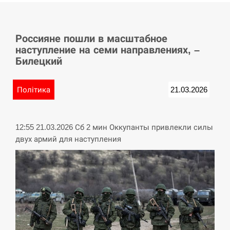
СЕРПЕНЬ
Россияне пошли в масштабное
У Німеччині удар блискавки розділив навпіл
15:40
наступление на семи направлениях, –
місто в Баварії
Билецкий
СЕРПЕНЬ
Політика
21.03.2026
Пытки военнообязанного на Закарпатье:
15:23
работнику ТЦК грозит тюрьма
12:55 21.03.2026 Сб 2 мин Оккупанты привлекли силы
СЕРПЕНЬ
двух армий для наступления
Іспанія попросила партнерів не критикувати
15:10
Марокко через міграційну кризу –…
СЕРПЕНЬ
РФ провела новий раунд таємних зустрічей з
15:00
Європою щодо війни…