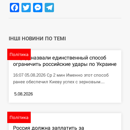
циклоспорозу, захворіли понад 10 тисяч…
Facebook
Twitter
Messenger
Telegram
СЕРПЕНЬ
Под огнем “Эпицентр”, ROZETKA и “Новая
11:53
почта”: что известно об…
ІНШІ НОВИНИ ПО ТЕМІ
СЕРПЕНЬ
Політика
В ЦПД назвали единственный способ
У зоопарку Токіо через спеку загинули три
ограничить российские удары по Украине
11:40
левиці
16:07 05.08.2026 Ср 2 мин Именно этот способ
СЕРПЕНЬ
ранее обеспечил Киеву успех с зерновым…
5.08.2026
Россияне ударили “Бардеролями” по Харькову,
11:23
есть пострадавшие
ЩЕ...
Політика
Россия должна заплатить за