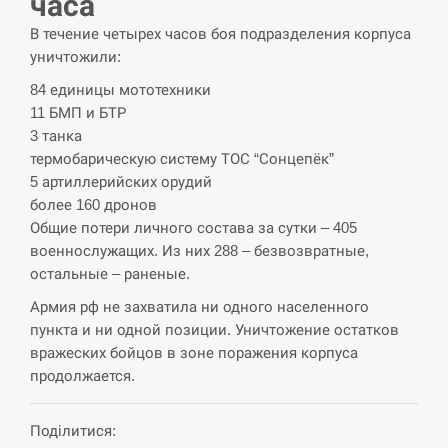
часа
навчання на тлі загрози вторгнення з…
В течение четырех часов боя подразделения корпуса
СЕРПЕНЬ
уничтожили:
84 единицы мототехники
США обсуждают лицензии на Patriot для
12:53
11 БМП и БТР
Украины, несмотря на сомнения…
3 танка
термобарическую систему ТОС “Сонцепёк”
СЕРПЕНЬ
5 артиллерийских орудий
более 160 дронов
Латвія готова направити до 20 військових для
12:40
розблокування Ормузької протоки
Общие потери личного состава за сутки – 405
военнослужащих. Из них 288 – безвозвратные,
СЕРПЕНЬ
остальные – раненые.
Армия рф не захватила ни одного населенного
Силы обороны поразили российскую
пункта и ни одной позиции. Уничтожение остатков
12:23
переправу, склады и другие важные объекты…
вражеских бойцов в зоне поражения корпуса
продолжается.
СЕРПЕНЬ
Поділитися:
У США зафіксували рекордний спалах
12:10