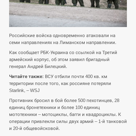
СЕРПЕНЬ
Экс-послу в США Стефанишиной вручили новое
14:53
подозрение и избирают меру…
Российские войска одновременно атаковали на
семи направлениях на Лиманском направлении.
СЕРПЕНЬ
Как сообщает РБК-Украина со ссылкой на Третий
армейский корпус, об этом заявил бригадный
У Росії розгортається ракетний підрозділ КНДР –
14:40
генерал Андрей Билецкий.
Reuters
Читайте также:
ВСУ отбили почти 400 кв. км
СЕРПЕНЬ
территории после того, как россияне потеряли
Starlink, – WSJ
Поставки ракет для ПВО сократились втрое,
14:23
Противник бросил в бой более 500 пехотинцев, 28
хотя у партнеров они…
единиц бронетехники и более 100 единиц
мототехники – мотоциклы, багги и квадроциклы. К
СЕРПЕНЬ
операции привлекли силы двух армий – 1-й танковой
и 20-й общевойсковой.
У Румунії затоплять чотири баржі для
14:10
збільшення потоку води до…