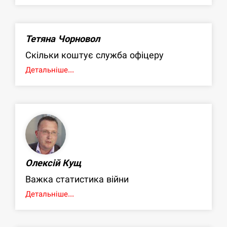
Тетяна Чорновол
Скільки коштує служба офіцеру
Детальніше...
Олексій Кущ
Важка статистика війни
Детальніше...