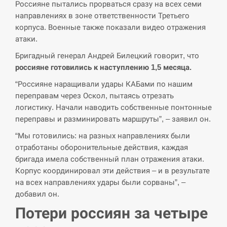
Россияне пытались прорваться сразу на всех семи
направлениях в зоне ответственности Третьего
СЕРПЕНЬ
корпуса. Военные также показали видео отражения
атаки.
В Москве пожаловались на “кратный рост” атак
13:53
Бригадный генерал Андрей Билецкий говорит, что
дронов Украины
россияне готовились к наступлению 1,5 месяца.
СЕРПЕНЬ
“Россияне наращивали удары КАБами по нашим
переправам через Оскол, пытаясь отрезать
Біля українського літака в аеропорту Лейпцига
логистику. Начали наводить собственные понтонные
13:40
виявили дрон, ймовірно, з…
переправы и разминировать маршруты”, – заявил он.
“Мы готовились: на разных направлениях были
СЕРПЕНЬ
отработаны оборонительные действия, каждая
бригада имела собственный план отражения атаки.
“Они должны быть уничтожены”: в МИДе
13:23
ответили, как отреагируют на…
Корпус координировал эти действия – и в результате
на всех направлениях удары были сорваны”, –
СЕРПЕНЬ
добавил он.
Потери россиян за четыре
Тайвань проводить найбільші військові
13:10