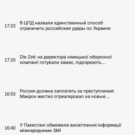
СЕРПЕНЬ
В ЦПД назвали единственный способ
17:23
ограничить российские удары по Украине
СЕРПЕНЬ
Die Zeit: на директора німецької оборонної
17:10
компанії готували замах, підозрюють…
СЕРПЕНЬ
Россия должна заплатить за преступления:
16:53
Макрон жестко отреагировал на новые…
СЕРПЕНЬ
У Пакистані обмежили висвітлення інформації
16:40
міжнародними ЗМІ