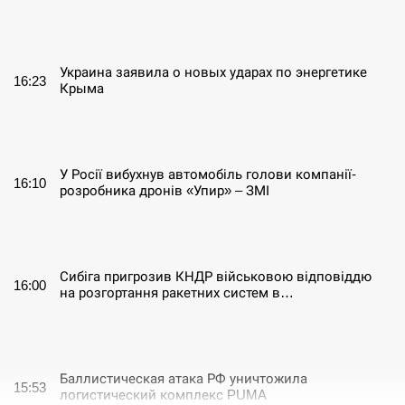
СЕРПЕНЬ
Украина заявила о новых ударах по энергетике
16:23
Крыма
СЕРПЕНЬ
У Росії вибухнув автомобіль голови компанії-
16:10
розробника дронів «Упир» – ЗМІ
СЕРПЕНЬ
Сибіга пригрозив КНДР військовою відповіддю
16:00
на розгортання ракетних систем в…
СЕРПЕНЬ
Баллистическая атака РФ уничтожила
15:53
логистический комплекс PUMA