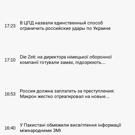
СЕРПЕНЬ
В ЦПД назвали единственный способ
17:23
ограничить российские удары по Украине
СЕРПЕНЬ
Die Zeit: на директора німецької оборонної
17:10
компанії готували замах, підозрюють…
СЕРПЕНЬ
Россия должна заплатить за преступления:
16:53
Макрон жестко отреагировал на новые…
СЕРПЕНЬ
У Пакистані обмежили висвітлення інформації
16:40
міжнародними ЗМІ