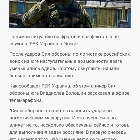
СЕРПЕНЬ
Экс-послу в США Стефанишиной вручили новое
14:53
подозрение и избирают меру…
Понимай ситуацию на фронте из-за фактов, а не
слухов с РБК-Украина в Google
СЕРПЕНЬ
После ударов Сил обороны по логистике российских
войск на юге наступательные возможности врага
У Росії розгортається ракетний підрозділ КНДР –
14:40
уменьшились вдвое. Поэтому оккупанты начали
Reuters
больше применять авиацию.
СЕРПЕНЬ
Как сообщает РБК-Украина, об этом спикер Сил
обороны юга Владислав Волошин рассказал в эфире
Поставки ракет для ПВО сократились втрое,
телемарафона.
14:23
хотя у партнеров они…
“Силы обороны пытаются наносить удары по
логистическим маршрутам. И это очень сильно
СЕРПЕНЬ
влияет на то, насколько обеспечены сейчас и готовы
для выполнения задач россияне. В первую очередь
У Румунії затоплять чотири баржі для
14:10
збільшення потоку води до…
это касается того, что уменьшается количество