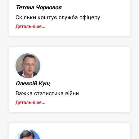
Тетяна Чорновол
Скільки коштує служба офіцеру
Детальніше...
Олексій Кущ
Важка статистика війни
Детальніше...