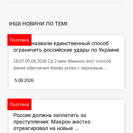
циклоспорозу, захворіли понад 10 тисяч…
СЕРПЕНЬ
ІНШІ НОВИНИ ПО ТЕМІ
Под огнем “Эпицентр”, ROZETKA и “Новая
11:53
почта”: что известно об…
Політика
В ЦПД назвали единственный способ
СЕРПЕНЬ
ограничить российские удары по Украине
16:07 05.08.2026 Ср 2 мин Именно этот способ
У зоопарку Токіо через спеку загинули три
11:40
ранее обеспечил Киеву успех с зерновым…
левиці
5.08.2026
СЕРПЕНЬ
Россияне ударили “Бардеролями” по Харькову,
11:23
есть пострадавшие
Політика
Россия должна заплатить за
ЩЕ...
преступления: Макрон жестко
отреагировал на новые ...