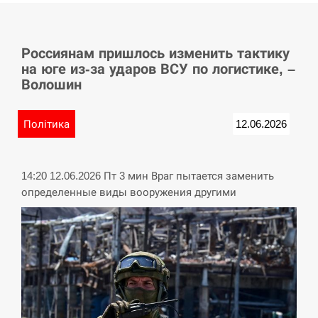
СЕРПЕНЬ
Россиянам пришлось изменить тактику
У Німеччині удар блискавки розділив навпіл
15:40
на юге из-за ударов ВСУ по логистике, –
місто в Баварії
Волошин
СЕРПЕНЬ
Політика
12.06.2026
Пытки военнообязанного на Закарпатье:
15:23
работнику ТЦК грозит тюрьма
14:20 12.06.2026 Пт 3 мин Враг пытается заменить
СЕРПЕНЬ
определенные виды вооружения другими
Іспанія попросила партнерів не критикувати
15:10
Марокко через міграційну кризу –…
СЕРПЕНЬ
РФ провела новий раунд таємних зустрічей з
15:00
Європою щодо війни…