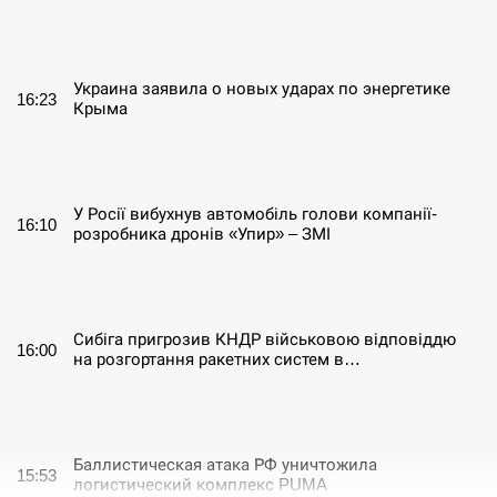
СЕРПЕНЬ
Украина заявила о новых ударах по энергетике
16:23
Крыма
СЕРПЕНЬ
У Росії вибухнув автомобіль голови компанії-
16:10
розробника дронів «Упир» – ЗМІ
СЕРПЕНЬ
Сибіга пригрозив КНДР військовою відповіддю
16:00
на розгортання ракетних систем в…
СЕРПЕНЬ
Баллистическая атака РФ уничтожила
15:53
логистический комплекс PUMA