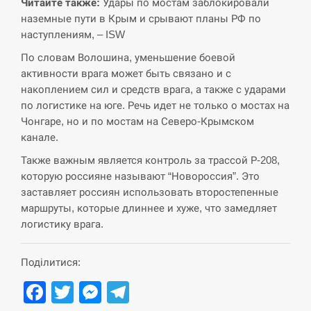
навчання на тлі загрози вторгнення з…
Читайте также:
Удары по мостам заблокировали
наземные пути в Крым и срывают планы РФ по
СЕРПЕНЬ
наступлениям, – ISW
По словам Волошина, уменьшение боевой
США обсуждают лицензии на Patriot для
12:53
активности врага может быть связано и с
Украины, несмотря на сомнения…
накоплением сил и средств врага, а также с ударами
по логистике на юге. Речь идет не только о мостах на
СЕРПЕНЬ
Чонгаре, но и по мостам на Северо-Крымском
канале.
Латвія готова направити до 20 військових для
12:40
розблокування Ормузької протоки
Также важным является контроль за трассой Р-208,
которую россияне называют “Новороссия”. Это
СЕРПЕНЬ
заставляет россиян использовать второстепенные
маршруты, которые длиннее и хуже, что замедляет
Силы обороны поразили российскую
логистику врага.
12:23
переправу, склады и другие важные объекты…
Поділитися:
СЕРПЕНЬ
Facebook
Twitter
Messenger
Telegram
У США зафіксували рекордний спалах
12:10