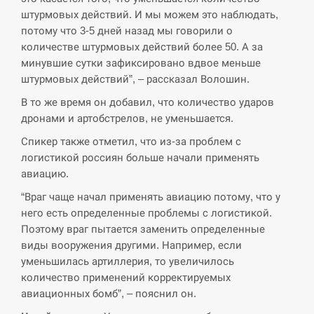
штурмовых действий. И мы можем это наблюдать,
СЕРПЕНЬ
потому что 3-5 дней назад мы говорили о
количестве штурмовых действий более 50. А за
минувшие сутки зафиксировано вдвое меньше
В Москве пожаловались на “кратный рост” атак
13:53
дронов Украины
штурмовых действий”, – рассказал Волошин.
В то же время он добавил, что количество ударов
СЕРПЕНЬ
дронами и артобстрелов, не уменьшается.
Спикер также отметил, что из-за проблем с
Біля українського літака в аеропорту Лейпцига
13:40
виявили дрон, ймовірно, з…
логистикой россиян больше начали применять
авиацию.
СЕРПЕНЬ
“Враг чаще начал применять авиацию потому, что у
него есть определенные проблемы с логистикой.
“Они должны быть уничтожены”: в МИДе
Поэтому враг пытается заменить определенные
13:23
ответили, как отреагируют на…
виды вооружения другими. Например, если
уменьшилась артиллерия, то увеличилось
СЕРПЕНЬ
количество применений корректируемых
авиационных бомб”, – пояснил он.
Тайвань проводить найбільші військові
13:10