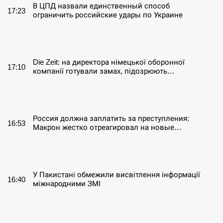
В ЦПД назвали единственный способ
17:23
ограничить российские удары по Украине
СЕРПЕНЬ
Die Zeit: на директора німецької оборонної
17:10
компанії готували замах, підозрюють…
СЕРПЕНЬ
Россия должна заплатить за преступления:
16:53
Макрон жестко отреагировал на новые…
СЕРПЕНЬ
У Пакистані обмежили висвітлення інформації
16:40
міжнародними ЗМІ
СЕРПЕНЬ