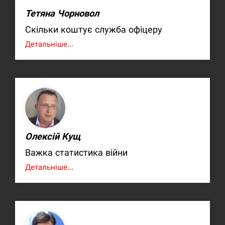
Тетяна Чорновол
Скільки коштує служба офіцеру
Детальніше...
Олексій Кущ
Важка статистика війни
Детальніше...