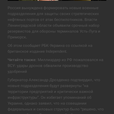
Экс-послу в США Стефанишиной вручили новое
Россия вынуждена формировать новые военные
14:53
подозрение и избирают меру…
подразделения для защиты своих стратегических
нефтяных портов от атак беспилотников. Власти
СЕРПЕНЬ
Ленинградской области объявили срочный набор
резервистов для обороны терминалов Усть-Луга и
У Росії розгортається ракетний підрозділ КНДР –
Приморск.
14:40
Reuters
Об этом сообщает РБК-Украина со ссылкой на
СЕРПЕНЬ
британское издание Independent.
Читайте также:
Миллиардер из РФ пожаловался на
Поставки ракет для ПВО сократились втрое,
ВСУ: удары дронов обвалили производство
14:23
хотя у партнеров они…
удобрений
Губернатор Александр Дрозденко подтвердил, что
СЕРПЕНЬ
новые подразделения будут развернуты “на
территории предприятий и критически важной
У Румунії затоплять чотири баржі для
14:10
збільшення потоку води до…
инфраструктуры”. Он избегает упоминаний об
Украине, однако заявил, что на совещании
СЕРПЕНЬ
федеральных и силовых структур было “решено, что