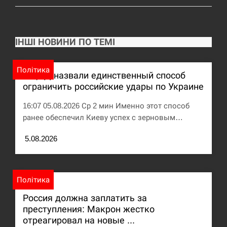
Под огнем “Эпицентр”, ROZETKA и “Новая
11:53
почта”: что известно об…
ІНШІ НОВИНИ ПО ТЕМІ
СЕРПЕНЬ
Політика
В ЦПД назвали единственный способ
У зоопарку Токіо через спеку загинули три
11:40
левиці
ограничить российские удары по Украине
16:07 05.08.2026 Ср 2 мин Именно этот способ
СЕРПЕНЬ
ранее обеспечил Киеву успех с зерновым…
Россияне ударили “Бардеролями” по Харькову,
11:23
5.08.2026
есть пострадавшие
ЩЕ...
Політика
Россия должна заплатить за
преступления: Макрон жестко
отреагировал на новые ...