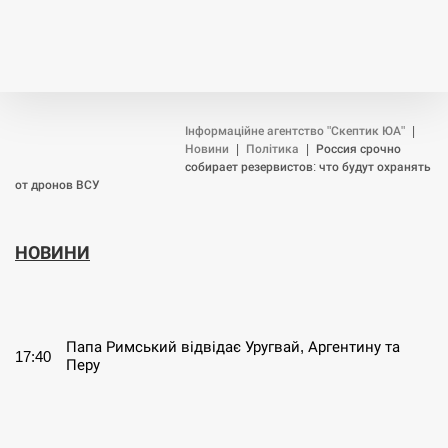
Інформаційне агентство "Скептик ЮА"
|
Новини
|
Політика
|
Россия срочно
собирает резервистов: что будут охранять
от дронов ВСУ
НОВИНИ
СЕРПЕНЬ
Папа Римський відвідає Уругвай, Аргентину та
17:40
Перу
СЕРПЕНЬ