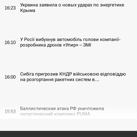
Украина заявила о новых ударах по энергетике
16:23
Крыма
СЕРПЕНЬ
У Росії вибухнув автомобіль голови компанії-
16:10
розробника дронів «Упир» – ЗМІ
СЕРПЕНЬ
Сибіга пригрозив КНДР військовою відповіддю
16:00
на розгортання ракетних систем в…
СЕРПЕНЬ
Баллистическая атака РФ уничтожила
15:53
логистический комплекс PUMA
СЕРПЕНЬ