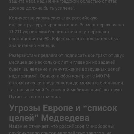
защита неба над Ленинградской областью от атак
дронов должна быть усилена”.
В Москве пожаловались на “кратный рост” атак
13:53
дронов Украины
Количество украинских атак российскую
инфраструктуру выросло вдвое. За март перехвачено
СЕРПЕНЬ
11 211 украинских беспилотников, утверждают
пропагандисты РФ. В феврале этот показатель был
Біля українського літака в аеропорту Лейпцига
13:40
значительно меньше.
виявили дрон, ймовірно, з…
Резервистам предлагают подписать контракт от двух
СЕРПЕНЬ
месяцев до нескольких лет и главной их задачей
будет “выявление и уничтожение воздушных целей
над портами”. Однако любой контракт с МО РФ
“Они должны быть уничтожены”: в МИДе
13:23
ответили, как отреагируют на…
автоматически продлевается до момента окончания
так называемой “частичной мобилизации”, которую
СЕРПЕНЬ
Путин так и не отменил.
Угрозы Европе и “список
Тайвань проводить найбільші військові
13:10
навчання на тлі загрози вторгнення з…
целей” Медведева
Издание отмечает, что российское Минобороны
СЕРПЕНЬ
опубликовало список европейских заводов, на