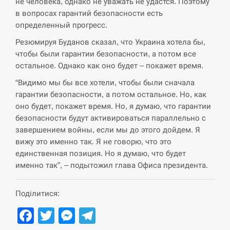
не человека, однако не уважать не удастся. Поэтому
СЕРПЕНЬ
в вопросах гарантий безопасности есть
определенный прогресс.
В Москве пожаловались на “кратный рост” атак
Резюмируя Буданов сказал, что Украина хотела бы,
13:53
дронов Украины
чтобы были гарантии безопасности, а потом все
остальное. Однако как оно будет – покажет время.
СЕРПЕНЬ
“Видимо мы бы все хотели, чтобы были сначала
гарантии безопасности, а потом остальное. Но, как
Біля українського літака в аеропорту Лейпцига
13:40
виявили дрон, ймовірно, з…
оно будет, покажет время. Но, я думаю, что гарантии
безопасности будут активироваться параллельно с
СЕРПЕНЬ
завершением войны, если мы до этого дойдем. Я
вижу это именно так. Я не говорю, что это
единственная позиция. Но я думаю, что будет
“Они должны быть уничтожены”: в МИДе
13:23
ответили, как отреагируют на…
именно так”, – подытожил глава Офиса президента.
СЕРПЕНЬ
Поділитися:
Facebook
Twitter
Messenger
Telegram
Тайвань проводить найбільші військові
13:10
навчання на тлі загрози вторгнення з…