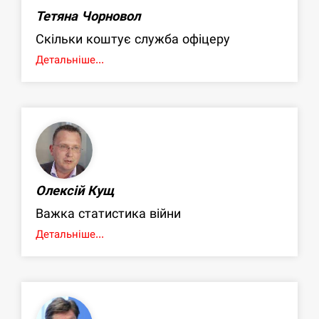
Тетяна Чорновол
Скільки коштує служба офіцеру
Детальніше...
Олексій Кущ
Важка статистика війни
Детальніше...