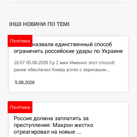
СЕРПЕНЬ
ІНШІ НОВИНИ ПО ТЕМІ
США обсуждают лицензии на Patriot для
12:53
Украины, несмотря на сомнения…
Політика
СЕРПЕНЬ
В ЦПД назвали единственный способ
ограничить российские удары по Украине
Латвія готова направити до 20 військових для
12:40
16:07 05.08.2026 Ср 2 мин Именно этот способ
розблокування Ормузької протоки
ранее обеспечил Киеву успех с зерновым…
СЕРПЕНЬ
5.08.2026
Силы обороны поразили российскую
12:23
переправу, склады и другие важные объекты…
Політика
СЕРПЕНЬ
Россия должна заплатить за
преступления: Макрон жестко
У США зафіксували рекордний спалах
12:10
отреагировал на новые ...
циклоспорозу, захворіли понад 10 тисяч…