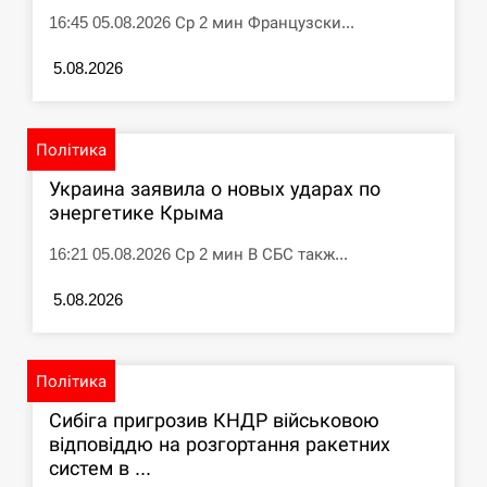
16:45 05.08.2026 Ср 2 мин Французски...
СЕРПЕНЬ
5.08.2026
Под огнем “Эпицентр”, ROZETKA и “Новая
11:53
почта”: что известно об…
Політика
СЕРПЕНЬ
Украина заявила о новых ударах по
энергетике Крыма
У зоопарку Токіо через спеку загинули три
11:40
левиці
16:21 05.08.2026 Ср 2 мин В СБС такж...
СЕРПЕНЬ
5.08.2026
Россияне ударили “Бардеролями” по Харькову,
11:23
есть пострадавшие
Політика
ЩЕ...
Сибіга пригрозив КНДР військовою
відповіддю на розгортання ракетних
систем в ...