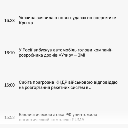
СЕРПЕНЬ
Украина заявила о новых ударах по энергетике
16:23
Крыма
СЕРПЕНЬ
У Росії вибухнув автомобіль голови компанії-
16:10
розробника дронів «Упир» – ЗМІ
СЕРПЕНЬ
Сибіга пригрозив КНДР військовою відповіддю
16:00
на розгортання ракетних систем в…
СЕРПЕНЬ
Баллистическая атака РФ уничтожила
15:53
логистический комплекс PUMA