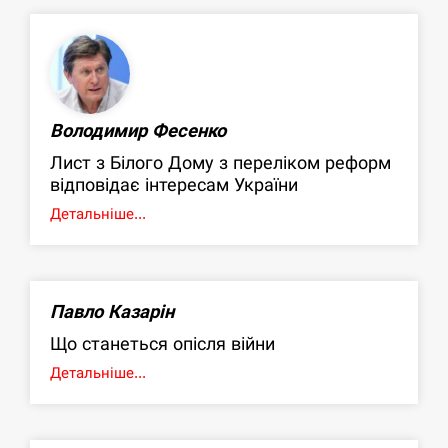
Володимир Фесенко
Лист з Білого Дому з переліком реформ
відповідає інтересам України
Детальніше...
Павло Казарін
Що станеться опісля війни
Детальніше...