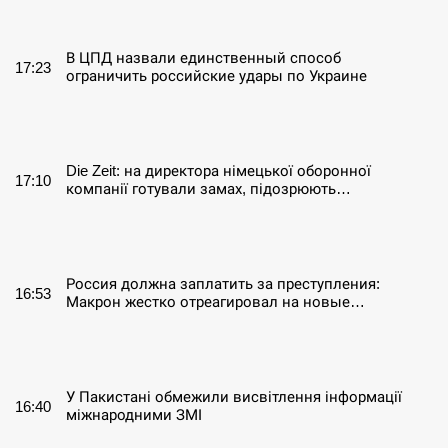
СЕРПЕНЬ
В ЦПД назвали единственный способ
17:23
ограничить российские удары по Украине
СЕРПЕНЬ
Die Zeit: на директора німецької оборонної
17:10
компанії готували замах, підозрюють…
СЕРПЕНЬ
Россия должна заплатить за преступления:
16:53
Макрон жестко отреагировал на новые…
СЕРПЕНЬ
У Пакистані обмежили висвітлення інформації
16:40
міжнародними ЗМІ