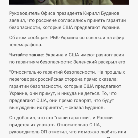
СЕРПЕНЬ
Руководитель Офиса президента Кирилл Буданов
заявил, что россияне согласились принять гарантии
Экс-послу в США Стефанишиной вручили новое
14:53
подозрение и избирают меру…
безопасности, которые США предлагают Украине.
Об этом сообщает РБК-Украина со ссылкой на эфир
СЕРПЕНЬ
телемарафона.
Читайте также:
Украина и США имеют разногласия
У Росії розгортається ракетний підрозділ КНДР –
14:40
по гарантиям безопасности: Зеленский раскрыл его
Reuters
“Относительно гарантий безопасности. На прошлых
СЕРПЕНЬ
переговорах российская сторона прямо сказала:
гарантии безопасности, которые США предлагают
Поставки ракет для ПВО сократились втрое,
Украине, они примут, и никуда не деться. То, что
14:23
хотя у партнеров они…
предлагают США, они прямо говорят, что будут
вынуждены их принять”, – сказал Буданов.
СЕРПЕНЬ
Он добавил, что это “наши гарантии”, и России
придется их уважать. Относительно США,
У Румунії затоплять чотири баржі для
14:10
збільшення потоку води до…
руководитель ОП отметил, что их можно любить или