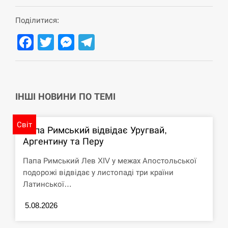
СЕРПЕНЬ
Поділитися:
Facebook
Twitter
Messenger
Telegram
США обсуждают лицензии на Patriot для
12:53
Украины, несмотря на сомнения…
СЕРПЕНЬ
ІНШІ НОВИНИ ПО ТЕМІ
Латвія готова направити до 20 військових для
12:40
розблокування Ормузької протоки
Світ
Папа Римський відвідає Уругвай,
СЕРПЕНЬ
Аргентину та Перу
Силы обороны поразили российскую
12:23
Папа Римський Лев XIV у межах Апостольської
переправу, склады и другие важные объекты…
подорожі відвідає у листопаді три країни
Латинської…
СЕРПЕНЬ
5.08.2026
У США зафіксували рекордний спалах
12:10
циклоспорозу, захворіли понад 10 тисяч…