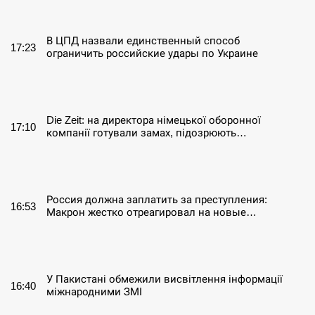
СЕРПЕНЬ
В ЦПД назвали единственный способ
17:23
ограничить российские удары по Украине
СЕРПЕНЬ
Die Zeit: на директора німецької оборонної
17:10
компанії готували замах, підозрюють…
СЕРПЕНЬ
Россия должна заплатить за преступления:
16:53
Макрон жестко отреагировал на новые…
СЕРПЕНЬ
У Пакистані обмежили висвітлення інформації
16:40
міжнародними ЗМІ