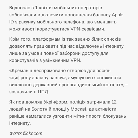
СЕРПЕНЬ
Водночас з 1 квітня мобільних операторів
зобов’язали відключити поповнення балансу Apple
ID з рахунку мобільного телефона, що зменшить
В Москве пожаловались на “кратный рост” атак
13:53
дронов Украины
можливості користуватися VPN-сервісами.
Крім того, платформам із так званих білих списків
СЕРПЕНЬ
дозволять працювати під час відключень інтернету
лише за умови повної заборони доступу для
Біля українського літака в аеропорту Лейпцига
користувачів з увімкненим VPN.
13:40
виявили дрон, ймовірно, з…
«Кремль цілеспрямовано створює для росіян
СЕРПЕНЬ
«цифрову залізну завісу», змушуючи їх споживати
виключно державний пропагандистський контент», –
зазначили в ЦПД.
“Они должны быть уничтожены”: в МИДе
13:23
ответили, как отреагируют на…
Як повідомляв Укрінформ, поліція затримала 12
людей на Болотній площі у Москві, де активісти
СЕРПЕНЬ
раніше намагалися узгодити мітинг проти блокувань
інтернету.
Тайвань проводить найбільші військові
13:10
навчання на тлі загрози вторгнення з…
Фото: flickr.com