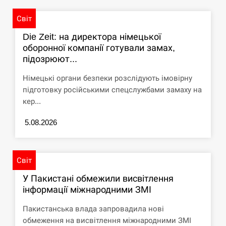
СЕРПЕНЬ
Світ
Die Zeit: на директора німецької
Под огнем “Эпицентр”, ROZETKA и “Новая
11:53
оборонної компанії готували замах,
почта”: что известно об…
підозрюют...
СЕРПЕНЬ
Німецькі органи безпеки розслідують імовірну
підготовку російськими спецслужбами замаху на
У зоопарку Токіо через спеку загинули три
кер...
11:40
левиці
5.08.2026
СЕРПЕНЬ
Россияне ударили “Бардеролями” по Харькову,
11:23
Світ
есть пострадавшие
У Пакистані обмежили висвітлення
ЩЕ...
інформації міжнародними ЗМІ
Пакистанська влада запровадила нові
обмеження на висвітлення міжнародними ЗМІ