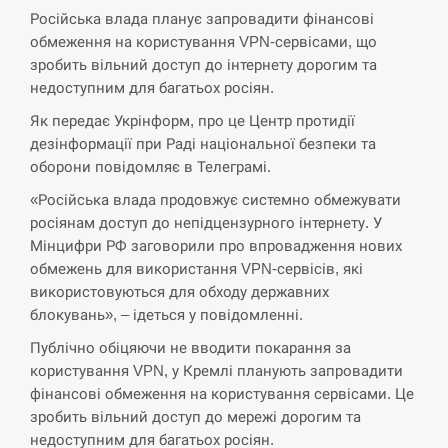
Російська влада планує запровадити фінансові
СЕРПЕНЬ
обмеження на користування VPN-сервісами, що
зробить вільний доступ до інтернету дорогим та
Экс-послу в США Стефанишиной вручили новое
14:53
подозрение и избирают меру…
недоступним для багатьох росіян.
Як передає Укрінформ, про це Центр протидії
СЕРПЕНЬ
дезінформації при Раді національної безпеки та
оборони повідомляє в Телеграмі.
У Росії розгортається ракетний підрозділ КНДР –
14:40
«Російська влада продовжує системно обмежувати
Reuters
росіянам доступ до непідцензурного інтернету. У
Мінцифри РФ заговорили про впровадження нових
СЕРПЕНЬ
обмежень для використання VPN-сервісів, які
використовуються для обходу державних
Поставки ракет для ПВО сократились втрое,
14:23
хотя у партнеров они…
блокувань», – ідеться у повідомленні.
Публічно обіцяючи не вводити покарання за
СЕРПЕНЬ
користування VPN, у Кремлі планують запровадити
фінансові обмеження на користування сервісами. Це
У Румунії затоплять чотири баржі для
зробить вільний доступ до мережі дорогим та
14:10
збільшення потоку води до…
недоступним для багатьох росіян.