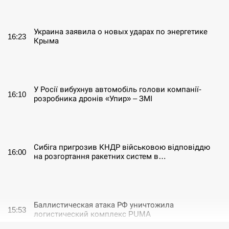
СЕРПЕНЬ
Украина заявила о новых ударах по энергетике
16:23
Крыма
СЕРПЕНЬ
У Росії вибухнув автомобіль голови компанії-
16:10
розробника дронів «Упир» – ЗМІ
СЕРПЕНЬ
Сибіга пригрозив КНДР військовою відповіддю
16:00
на розгортання ракетних систем в…
СЕРПЕНЬ
Баллистическая атака РФ уничтожила
15:53
логистический комплекс PUMA