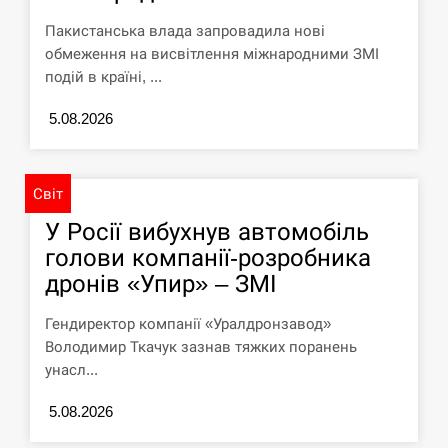
У зоопарку Токіо через спеку загинули
Пакистанська влада запровадила нові
11:40
три левиці
обмеження на висвітлення міжнародними ЗМІ
подій в країні, ...
СЕРПЕНЬ
5.08.2026
Россияне ударили “Бардеролями” по
11:23
Харькову, есть пострадавшие
Світ
ЩЕ...
У Росії вибухнув автомобіль
голови компанії-розробника
дронів «Упир» – ЗМІ
Гендиректор компанії «Уралдронзавод»
Володимир Ткачук зазнав тяжких поранень
унасл...
5.08.2026