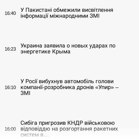
У Пакистані обмежили висвітлення
16:40
інформації міжнародними ЗМІ
СЕРПЕНЬ
Украина заявила о новых ударах по
16:23
энергетике Крыма
СЕРПЕНЬ
У Росії вибухнув автомобіль голови
компанії-розробника дронів «Упир» –
16:10
ЗМІ
СЕРПЕНЬ
Сибіга пригрозив КНДР військовою
відповіддю на розгортання ракетних
16:00
систем в…