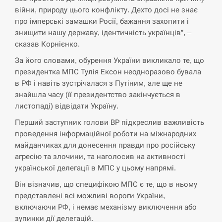
СЕРПЕНЬ
війни, природу цього конфлікту. Дехто досі не знає
про імперські замашки Росії, бажання захопити і
Поставки ракет для ПВО сократились
14:23
втрое, хотя у партнеров они…
знищити нашу державу, ідентичність українців”, –
сказав Корнієнко.
СЕРПЕНЬ
За його словами, обурення України викликало те, що
президентка МПС Тулія Ексон неодноразово бувала
У Румунії затоплять чотири баржі для
в РФ і навіть зустрічалася з Путіним, але ще не
14:10
збільшення потоку води до…
знайшла часу (її президентство закінчується в
листопаді) відвідати Україну.
СЕРПЕНЬ
Перший заступник голови ВР підкреслив важливість
проведення інформаційної роботи на міжнародних
В Москве пожаловались на “кратный
13:53
майданчиках для донесення правди про російську
рост” атак дронов Украины
агресію та злочини, та наголосив на активності
української делегації в МПС у цьому напрямі.
СЕРПЕНЬ
Він візначив, що специфікою МПС є те, що в ньому
Біля українського літака в аеропорту
представлені всі можливі вороги України,
13:40
Лейпцига виявили дрон, ймовірно, з…
включаючи РФ, і немає механізму виключення або
зупинки дії делегацій.