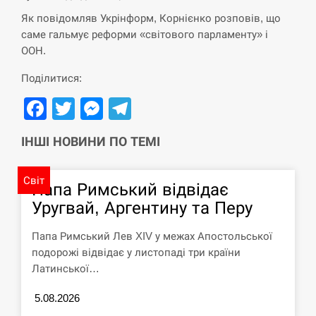
СЕРПЕНЬ
Як повідомляв Укрінформ, Корнієнко розповів, що
саме гальмує реформи «світового парламенту» і
“Они должны быть уничтожены”: в
13:23
ООН.
МИДе ответили, как отреагируют на…
Поділитися:
СЕРПЕНЬ
Facebook
Twitter
Messenger
Telegram
Тайвань проводить найбільші військові
13:10
навчання на тлі загрози вторгнення з…
ІНШІ НОВИНИ ПО ТЕМІ
СЕРПЕНЬ
Світ
Папа Римський відвідає
США обсуждают лицензии на Patriot для
Уругвай, Аргентину та Перу
12:53
Украины, несмотря на сомнения…
Папа Римський Лев XIV у межах Апостольської
СЕРПЕНЬ
подорожі відвідає у листопаді три країни
Латинської…
Латвія готова направити до 20
військових для розблокування
5.08.2026
12:40
Ормузької протоки