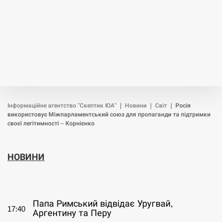
Інформаційне агентство "Скептик ЮА"
|
Новини
|
Світ
|
Росія
використовує Міжпарламентський союз для пропаганди та підтримки
своєї легітимності – Корнієнко
НОВИНИ
СЕРПЕНЬ
Папа Римський відвідає Уругвай,
17:40
Аргентину та Перу