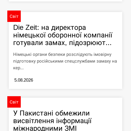
СЕРПЕНЬ
Світ
Die Zeit: на директора
Силы обороны поразили российскую
переправу, склады и другие важные
12:23
німецької оборонної компанії
объекты…
готували замах, підозрюют...
СЕРПЕНЬ
Німецькі органи безпеки розслідують імовірну
підготовку російськими спецслужбами замаху на
У США зафіксували рекордний спалах
кер...
циклоспорозу, захворіли понад 10
12:10
тисяч…
5.08.2026
СЕРПЕНЬ
Світ
Под огнем “Эпицентр”, ROZETKA и
11:53
“Новая почта”: что известно об…
У Пакистані обмежили
висвітлення інформації
СЕРПЕНЬ
міжнародними ЗМІ