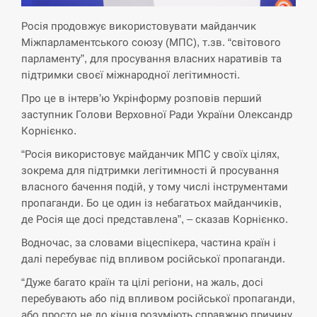
критикувати Марокко через міграційну
15:10
кризу –…
Росія продовжує використовувати майданчик
Міжпарламентського союзу (МПС), т.зв. “світового
СЕРПЕНЬ
парламенту”, для просування власних наративів та
підтримки своєї міжнародної легітимності.
РФ провела новий раунд таємних
Про це в інтерв’ю Укрінформу розповів перший
15:00
зустрічей з Європою щодо війни…
заступник Голови Верховної Ради України Олександр
Корнієнко.
СЕРПЕНЬ
“Росія використовує майданчик МПС у своїх цілях,
зокрема для підтримки легітимності й просування
Экс-послу в США Стефанишиной
власного бачення подій, у тому числі інструментами
вручили новое подозрение и избирают
14:53
меру…
пропаганди. Бо це один із небагатьох майданчиків,
де Росія ще досі представлена”, – сказав Корнієнко.
СЕРПЕНЬ
Водночас, за словами віцеспікера, частина країн і
далі перебуває під впливом російської пропаганди.
У Росії розгортається ракетний підрозділ
14:40
КНДР – Reuters
“Дуже багато країн та цілі регіони, на жаль, досі
перебувають або під впливом російської пропаганди,
або просто не до кінця розуміють справжню причину