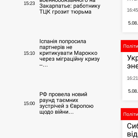
военнообязанного на
15:23
Закарпатье: работнику
16:4
ТЦК грозит тюрьма
5.08
СЕРПЕНЬ
Іспанія попросила
Політ
партнерів не
критикувати Марокко
15:10
Ук
через міграційну кризу
эн
–…
16:21
СЕРПЕНЬ
5.08
РФ провела новий
раунд таємних
15:00
зустрічей з Європою
щодо війни…
Політ
Си
СЕРПЕНЬ
ві