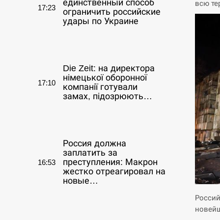
единственный способ
всю те
17:23
ограничить российские
удары по Украине
СЕРПЕНЬ
Die Zeit: на директора
німецької оборонної
17:10
компанії готували
замах, підозрюють…
СЕРПЕНЬ
Россия должна
заплатить за
преступления: Макрон
16:53
жестко отреагировал на
новые…
Россий
СЕРПЕНЬ
новейш