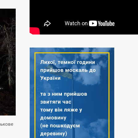
рькове