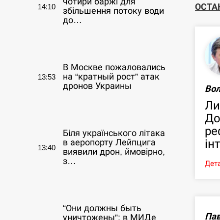
чотири баржі для
ОСТА
14:10
збільшення потоку води
до…
СЕРПЕНЬ
В Москве пожаловались
на “кратный рост” атак
13:53
дронов Украины
Во
Ли
СЕРПЕНЬ
До
ре
Біля українського літака
ін
в аеропорту Лейпцига
13:40
виявили дрон, ймовірно,
з…
Дета
СЕРПЕНЬ
“Они должны быть
Пав
уничтожены”: в МИДе