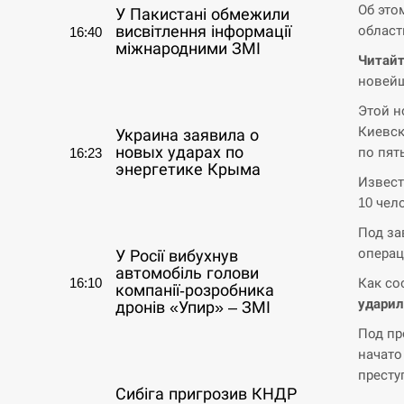
Об это
У Пакистані обмежили
област
висвітлення інформації
16:40
міжнародними ЗМІ
Читайт
новейш
СЕРПЕНЬ
Этой н
Киевск
Украина заявила о
новых ударах по
по пят
16:23
энергетике Крыма
Извест
10 чел
СЕРПЕНЬ
Под за
операц
У Росії вибухнув
автомобіль голови
16:10
Как со
компанії-розробника
ударил
дронів «Упир» – ЗМІ
Под пр
СЕРПЕНЬ
начато
престу
Сибіга пригрозив КНДР