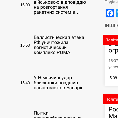
Поділи
військовою відповіддю
16:00
на розгортання
ракетних систем в…
СЕРПЕНЬ
ІНШІ
Баллистическая атака
Політ
В 
РФ уничтожила
15:53
логистический
ог
комплекс PUMA
16:0
СЕРПЕНЬ
успе
У Німеччині удар
5.08
блискавки розділив
15:40
навпіл місто в Баварії
Політ
СЕРПЕНЬ
Ро
Пытки
Ма