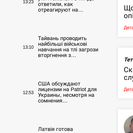
13:23
ответили, как
Що
отреагируют на…
оп
СЕРПЕНЬ
Дета
Тайвань проводить
найбільші військові
13:10
навчання на тлі загрози
вторгнення з…
Тет
Ск
СЕРПЕНЬ
сл
США обсуждают
лицензии на Patriot для
Дета
12:53
Украины, несмотря на
сомнения…
СЕРПЕНЬ
Латвія готова