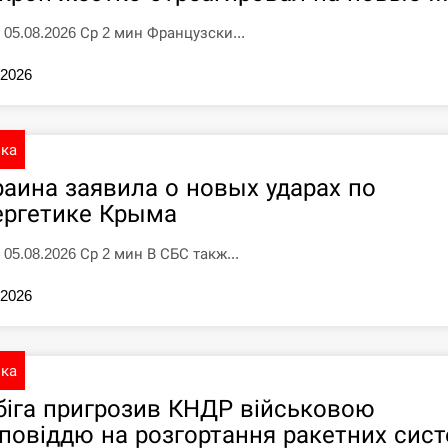
5 05.08.2026 Ср 2 мин Французски...
.2026
ика
раина заявила о новых ударах по
ергетике Крыма
 05.08.2026 Ср 2 мин В СБС такж...
.2026
ика
біга пригрозив КНДР військовою
дповіддю на розгортання ракетних сис