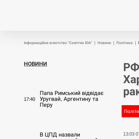
Новини
Війна
Політика
Інформаційне агентство "Скептик ЮА"
|
Новини
|
Політика
|
НОВИНИ
РФ
Ха
СЕРПЕНЬ
ра
Папа Римський відвідає
Уругвай, Аргентину та
17:40
Перу
Політ
СЕРПЕНЬ
13:03 
В ЦПД назвали