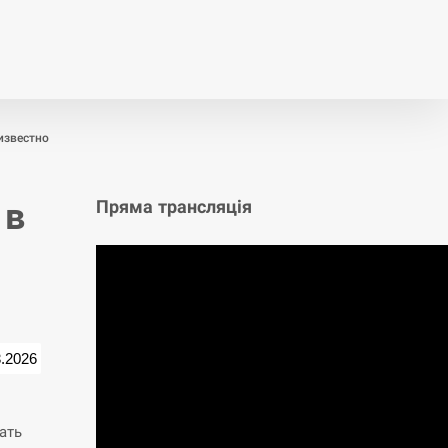
т
Публікації
Опитування
известно
 в
Пряма трансляція
3.2026
ать