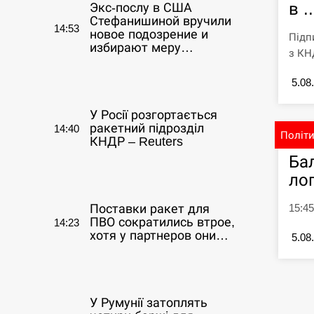
в ..
Экс-послу в США
Стефанишиной вручили
14:53
новое подозрение и
Підп
избирают меру…
з КНД
СЕРПЕНЬ
5.08
У Росії розгортається
ракетний підрозділ
14:40
Політ
КНДР – Reuters
Ба
СЕРПЕНЬ
ло
15:45
Поставки ракет для
ПВО сократились втрое,
14:23
хотя у партнеров они…
5.08
СЕРПЕНЬ
У Румунії затоплять