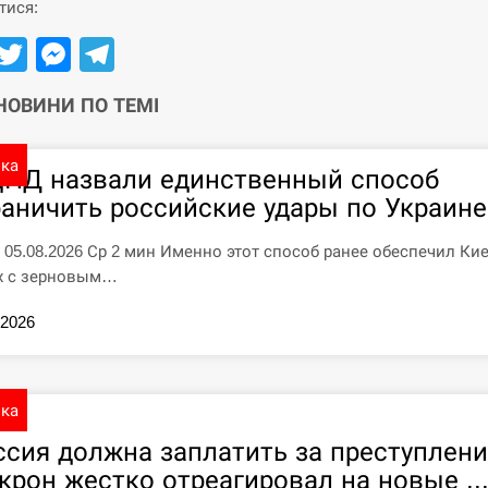
тися:
Facebook
Twitter
Messenger
Telegram
 НОВИНИ ПО ТЕМІ
ика
ЦПД назвали единственный способ
раничить российские удары по Украине
7 05.08.2026 Ср 2 мин Именно этот способ ранее обеспечил Ки
х с зерновым…
.2026
ика
ссия должна заплатить за преступлени
крон жестко отреагировал на новые ..