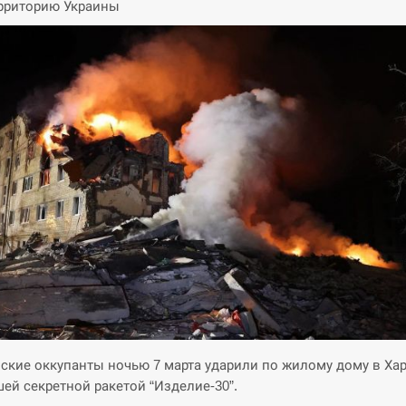
рриторию Украины
ские оккупанты ночью 7 марта ударили по жилому дому в Ха
ей секретной ракетой “Изделие-30”.