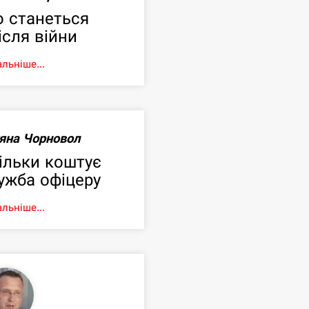
 станеться
ісля війни
льніше...
яна Чорновол
ільки коштує
ужба офіцеру
льніше...