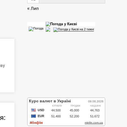
« Лип
еву
я:
.