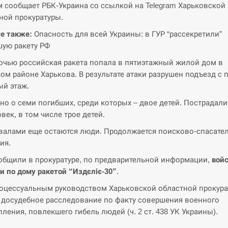
м сообщает РБК-Украина со ссылкой на Telegram Харьковской
ной прокуратуры.
е также:
Опасность для всей Украины: в ГУР “рассекретили”
ую ракету РФ
очью российская ракета попала в пятиэтажный жилой дом в
ом районе Харькова. В результате атаки разрушен подъезд с 
ый этаж.
но о семи погибших, среди которых – двое детей. Пострадали
овек, в том числе трое детей.
валами еще остаются люди. Продолжается поисково-спасате
ия.
общили в прокуратуре, по предварительной информации,
вой
и по дому ракетой “Издєліє-30”
.
оцессуальным руководством Харьковской областной прокур
 досудебное расследование по факту совершения военного
пления, повлекшего гибель людей (ч. 2 ст. 438 УК Украины).