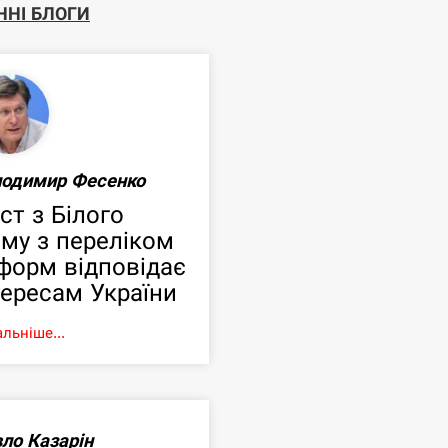
ННІ БЛОГИ
лодимир Фесенко
ст з Білого
му з переліком
форм відповідає
тересам України
льніше...
ло Казарін