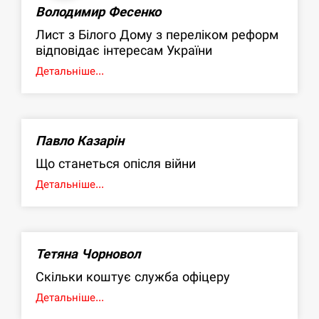
Володимир Фесенко
Лист з Білого Дому з переліком реформ
відповідає інтересам України
Детальніше...
Павло Казарін
Що станеться опісля війни
Детальніше...
Тетяна Чорновол
Скільки коштує служба офіцеру
Детальніше...