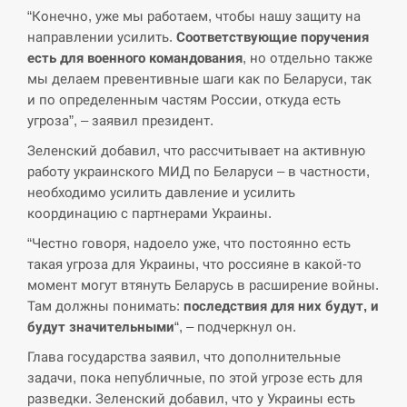
“Конечно, уже мы работаем, чтобы нашу защиту на
направлении усилить.
Соответствующие поручения
СЕРПЕНЬ
есть для военного командования
, но отдельно также
мы делаем превентивные шаги как по Беларуси, так
В Москве пожаловались на “кратный рост” атак
13:53
и по определенным частям России, откуда есть
дронов Украины
угроза”, – заявил президент.
СЕРПЕНЬ
Зеленский добавил, что рассчитывает на активную
работу украинского МИД по Беларуси – в частности,
Біля українського літака в аеропорту Лейпцига
необходимо усилить давление и усилить
13:40
виявили дрон, ймовірно, з…
координацию с партнерами Украины.
“Честно говоря, надоело уже, что постоянно есть
СЕРПЕНЬ
такая угроза для Украины, что россияне в какой-то
момент могут втянуть Беларусь в расширение войны.
“Они должны быть уничтожены”: в МИДе
13:23
ответили, как отреагируют на…
Там должны понимать:
последствия для них будут, и
будут значительными
“, – подчеркнул он.
СЕРПЕНЬ
Глава государства заявил, что дополнительные
задачи, пока непубличные, по этой угрозе есть для
Тайвань проводить найбільші військові
разведки. Зеленский добавил, что у Украины есть
13:10