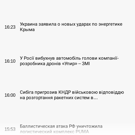
СЕРПЕНЬ
Украина заявила о новых ударах по энергетике
16:23
Крыма
СЕРПЕНЬ
У Росії вибухнув автомобіль голови компанії-
16:10
розробника дронів «Упир» – ЗМІ
СЕРПЕНЬ
Сибіга пригрозив КНДР військовою відповіддю
16:00
на розгортання ракетних систем в…
СЕРПЕНЬ
Баллистическая атака РФ уничтожила
15:53
логистический комплекс PUMA