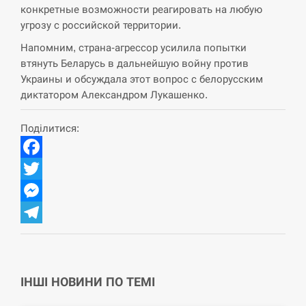
навчання на тлі загрози вторгнення з…
конкретные возможности реагировать на любую
угрозу с российской территории.
СЕРПЕНЬ
Напомним, страна-агрессор усилила попытки
втянуть Беларусь в дальнейшую войну против
США обсуждают лицензии на Patriot для
12:53
Украины, несмотря на сомнения…
Украины и обсуждала этот вопрос с белорусским
диктатором Александром Лукашенко.
СЕРПЕНЬ
Поділитися:
Латвія готова направити до 20 військових для
12:40
розблокування Ормузької протоки
Facebook
СЕРПЕНЬ
Twitter
Messenger
Силы обороны поразили российскую
12:23
переправу, склады и другие важные объекты…
Telegram
СЕРПЕНЬ
ІНШІ НОВИНИ ПО ТЕМІ
У США зафіксували рекордний спалах
12:10