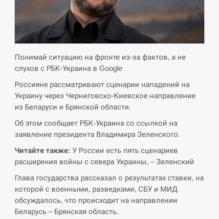
СЕРПЕНЬ
Экс-послу в США Стефанишиной вручили новое
14:53
подозрение и избирают меру…
Понимай ситуацию на фронте из-за фактов, а не
слухов с РБК-Украина в Google
СЕРПЕНЬ
Россияне рассматривают сценарии нападений на
Украину через Черниговско-Киевское направление
У Росії розгортається ракетний підрозділ КНДР –
14:40
из Беларуси и Брянской области.
Reuters
Об этом сообщает РБК-Украина со ссылкой на
СЕРПЕНЬ
заявление президента Владимира Зеленского.
Читайте также:
У России есть пять сценариев
Поставки ракет для ПВО сократились втрое,
14:23
расширения войны с севера Украины, – Зеленский
хотя у партнеров они…
Глава государства рассказал о результатах ставки, на
СЕРПЕНЬ
которой с военными, разведками, СБУ и МИД
обсуждалось, что происходит на направлении
У Румунії затоплять чотири баржі для
Беларусь – Брянская область.
14:10
збільшення потоку води до…