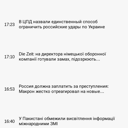
СЕРПЕНЬ
В ЦПД назвали единственный способ
17:23
ограничить российские удары по Украине
СЕРПЕНЬ
Die Zeit: на директора німецької оборонної
17:10
компанії готували замах, підозрюють…
СЕРПЕНЬ
Россия должна заплатить за преступления:
16:53
Макрон жестко отреагировал на новые…
СЕРПЕНЬ
У Пакистані обмежили висвітлення інформації
16:40
міжнародними ЗМІ