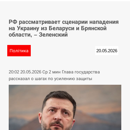
СЕРПЕНЬ
РФ рассматривает сценарии нападения
У Німеччині удар блискавки розділив навпіл
15:40
на Украину из Беларуси и Брянской
місто в Баварії
области, – Зеленский
СЕРПЕНЬ
Політика
20.05.2026
Пытки военнообязанного на Закарпатье:
15:23
работнику ТЦК грозит тюрьма
20:02 20.05.2026 Ср 2 мин Глава государства
СЕРПЕНЬ
рассказал о шагах по усилению защиты
Іспанія попросила партнерів не критикувати
15:10
Марокко через міграційну кризу –…
СЕРПЕНЬ
РФ провела новий раунд таємних зустрічей з
15:00
Європою щодо війни…