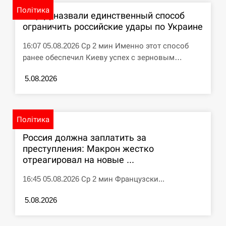
циклоспорозу, захворіли понад 10 тисяч…
Політика
В ЦПД назвали единственный способ
ограничить российские удары по Украине
СЕРПЕНЬ
16:07 05.08.2026 Ср 2 мин Именно этот способ
Под огнем “Эпицентр”, ROZETKA и “Новая
11:53
ранее обеспечил Киеву успех с зерновым…
почта”: что известно об…
5.08.2026
СЕРПЕНЬ
У зоопарку Токіо через спеку загинули три
11:40
левиці
Політика
Россия должна заплатить за
СЕРПЕНЬ
преступления: Макрон жестко
отреагировал на новые ...
Россияне ударили “Бардеролями” по Харькову,
11:23
есть пострадавшие
16:45 05.08.2026 Ср 2 мин Французски...
ЩЕ...
5.08.2026