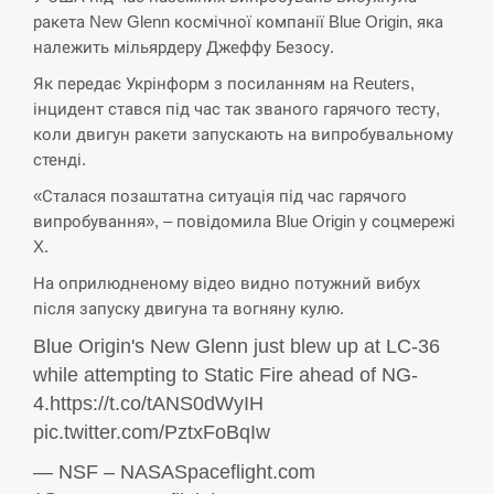
ракета New Glenn космічної компанії Blue Origin, яка
СЕРПЕНЬ
належить мільярдеру Джеффу Безосу.
Экс-послу в США Стефанишиной вручили новое
Як передає Укрінформ з посиланням на Reuters,
14:53
подозрение и избирают меру…
інцидент стався під час так званого гарячого тесту,
коли двигун ракети запускають на випробувальному
СЕРПЕНЬ
стенді.
«Сталася позаштатна ситуація під час гарячого
У Росії розгортається ракетний підрозділ КНДР –
14:40
Reuters
випробування», – повідомила Blue Origin у соцмережі
X.
СЕРПЕНЬ
На оприлюдненому відео видно потужний вибух
після запуску двигуна та вогняну кулю.
Поставки ракет для ПВО сократились втрое,
14:23
Blue Origin's New Glenn just blew up at LC-36
хотя у партнеров они…
while attempting to Static Fire ahead of NG-
СЕРПЕНЬ
4.https://t.co/tANS0dWyIH
pic.twitter.com/PztxFoBqIw
У Румунії затоплять чотири баржі для
14:10
збільшення потоку води до…
— NSF – NASASpaceflight.com