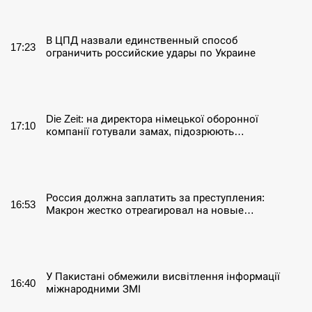
СЕРПЕНЬ
В ЦПД назвали единственный способ
17:23
ограничить российские удары по Украине
СЕРПЕНЬ
Die Zeit: на директора німецької оборонної
17:10
компанії готували замах, підозрюють…
СЕРПЕНЬ
Россия должна заплатить за преступления:
16:53
Макрон жестко отреагировал на новые…
СЕРПЕНЬ
У Пакистані обмежили висвітлення інформації
16:40
міжнародними ЗМІ