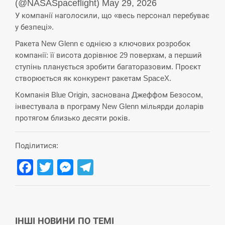
(@NASASpaceflight) May 29, 2026
СЕРПЕНЬ
У компанії наголосили, що «весь персонал перебуває
у безпеці».
В Москве пожаловались на “кратный рост” атак
13:53
Ракета New Glenn є однією з ключових розробок
дронов Украины
компанії: її висота дорівнює 29 поверхам, а перший
ступінь планується зробити багаторазовим. Проєкт
СЕРПЕНЬ
створюється як конкурент ракетам SpaceX.
Біля українського літака в аеропорту Лейпцига
Компанія Blue Origin, заснована Джеффом Безосом,
13:40
виявили дрон, ймовірно, з…
інвестувала в програму New Glenn мільярди доларів
протягом близько десяти років.
СЕРПЕНЬ
Поділитися:
“Они должны быть уничтожены”: в МИДе
13:23
ответили, как отреагируют на…
Facebook
Twitter
Messenger
Telegram
СЕРПЕНЬ
Тайвань проводить найбільші військові
13:10
навчання на тлі загрози вторгнення з…
ІНШІ НОВИНИ ПО ТЕМІ