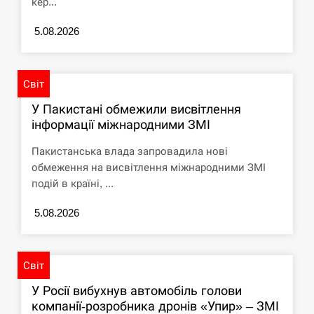
кер...
СЕРПЕНЬ
5.08.2026
Под огнем “Эпицентр”, ROZETKA и “Новая
11:53
почта”: что известно об…
Світ
СЕРПЕНЬ
У Пакистані обмежили висвітлення
інформації міжнародними ЗМІ
У зоопарку Токіо через спеку загинули три
11:40
левиці
Пакистанська влада запровадила нові
обмеження на висвітлення міжнародними ЗМІ
СЕРПЕНЬ
подій в країні, ...
5.08.2026
Россияне ударили “Бардеролями” по Харькову,
11:23
есть пострадавшие
ЩЕ...
Світ
У Росії вибухнув автомобіль голови
компанії-розробника дронів «Упир» – ЗМІ