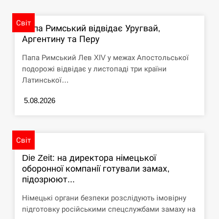
СЕРПЕНЬ
Світ
Папа Римський відвідає Уругвай,
США обсуждают лицензии на Patriot для
Аргентину та Перу
12:53
Украины, несмотря на сомнения…
Папа Римський Лев XIV у межах Апостольської
подорожі відвідає у листопаді три країни
СЕРПЕНЬ
Латинської…
Латвія готова направити до 20 військових для
12:40
5.08.2026
розблокування Ормузької протоки
СЕРПЕНЬ
Світ
Силы обороны поразили российскую
12:23
Die Zeit: на директора німецької
переправу, склады и другие важные объекты…
оборонної компанії готували замах,
підозрюют...
СЕРПЕНЬ
Німецькі органи безпеки розслідують імовірну
У США зафіксували рекордний спалах
12:10
підготовку російськими спецслужбами замаху на
циклоспорозу, захворіли понад 10 тисяч…