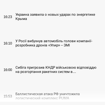
СЕРПЕНЬ
Украина заявила о новых ударах по энергетике
16:23
Крыма
СЕРПЕНЬ
У Росії вибухнув автомобіль голови компанії-
16:10
розробника дронів «Упир» – ЗМІ
СЕРПЕНЬ
Сибіга пригрозив КНДР військовою відповіддю
16:00
на розгортання ракетних систем в…
СЕРПЕНЬ
Баллистическая атака РФ уничтожила
15:53
логистический комплекс PUMA