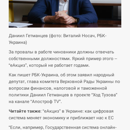
СЕРПЕНЬ
Экс-послу в США Стефанишиной вручили новое
14:53
подозрение и избирают меру…
Даниил Гетманцев (фото: Виталий Носач, РБК-
СЕРПЕНЬ
Украина)
За провалы в работе чиновники должны отвечать
У Росії розгортається ракетний підрозділ КНДР –
14:40
Reuters
собственными должностями. Яркий пример этого –
“еАкциз”, который не работает годами.
СЕРПЕНЬ
Как пишет РБК-Украина, об этом заявил народный
депутат, глава комитета Верховной Рады Украины по
Поставки ракет для ПВО сократились втрое,
вопросам финансов, налоговой и таможенной
14:23
хотя у партнеров они…
политики Даниил Гетманцев в проекте “Ход Тузова”
на канале “Апостроф TV”.
СЕРПЕНЬ
Читайте также
: “еАкциз” в Украине: как цифровая
система меняет экономику и приближает нас к ЕС
У Румунії затоплять чотири баржі для
14:10
збільшення потоку води до…
“Если, например, Государственная система онлайн-