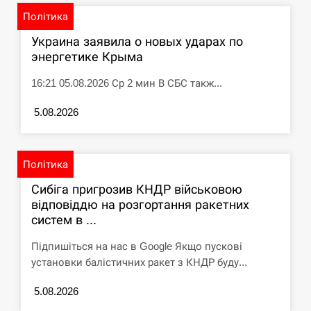
Політика
СЕРПЕНЬ
Украина заявила о новых ударах по
энергетике Крыма
Под огнем “Эпицентр”, ROZETKA и “Новая
11:53
почта”: что известно об…
16:21 05.08.2026 Ср 2 мин В СБС такж...
СЕРПЕНЬ
5.08.2026
У зоопарку Токіо через спеку загинули три
11:40
левиці
Політика
СЕРПЕНЬ
Сибіга пригрозив КНДР військовою
відповіддю на розгортання ракетних
Россияне ударили “Бардеролями” по Харькову,
систем в ...
11:23
есть пострадавшие
Підпишіться на нас в Google Якщо пускові
ЩЕ...
установки балістичних ракет з КНДР буду...
5.08.2026