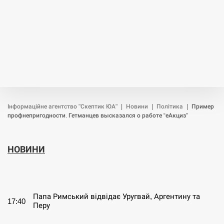
Інформаційне агентство "Скептик ЮА"
|
Новини
|
Політика
|
Пример
профнепригодности. Гетманцев высказался о работе “еАкциз”
НОВИНИ
СЕРПЕНЬ
Папа Римський відвідає Уругвай, Аргентину та
17:40
Перу