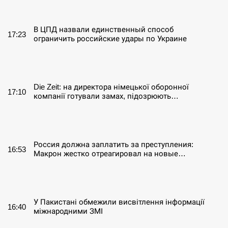
СЕРПЕНЬ
В ЦПД назвали единственный способ
17:23
ограничить российские удары по Украине
СЕРПЕНЬ
Die Zeit: на директора німецької оборонної
17:10
компанії готували замах, підозрюють…
СЕРПЕНЬ
Россия должна заплатить за преступления:
16:53
Макрон жестко отреагировал на новые…
СЕРПЕНЬ
У Пакистані обмежили висвітлення інформації
16:40
міжнародними ЗМІ