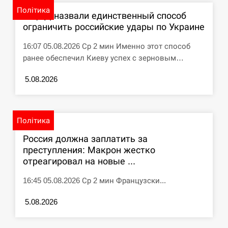
Політика
В ЦПД назвали единственный способ
СЕРПЕНЬ
ограничить российские удары по Украине
США обсуждают лицензии на Patriot для
12:53
16:07 05.08.2026 Ср 2 мин Именно этот способ
Украины, несмотря на сомнения…
ранее обеспечил Киеву успех с зерновым…
СЕРПЕНЬ
5.08.2026
Латвія готова направити до 20 військових для
12:40
розблокування Ормузької протоки
Політика
СЕРПЕНЬ
Россия должна заплатить за
преступления: Макрон жестко
Силы обороны поразили российскую
12:23
отреагировал на новые ...
переправу, склады и другие важные объекты…
16:45 05.08.2026 Ср 2 мин Французски...
СЕРПЕНЬ
5.08.2026
У США зафіксували рекордний спалах
12:10
циклоспорозу, захворіли понад 10 тисяч…