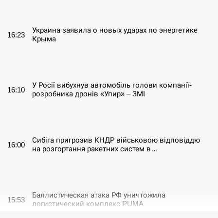
СЕРПЕНЬ
Украина заявила о новых ударах по энергетике
16:23
Крыма
СЕРПЕНЬ
У Росії вибухнув автомобіль голови компанії-
16:10
розробника дронів «Упир» – ЗМІ
СЕРПЕНЬ
Сибіга пригрозив КНДР військовою відповіддю
16:00
на розгортання ракетних систем в…
СЕРПЕНЬ
Баллистическая атака РФ уничтожила
15:53
логистический комплекс PUMA