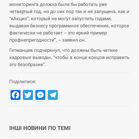
мониторинга должна была бы работать уже
СЕРПЕНЬ
четвертый год, но до сих пор так и не запущена, как и
“еАкциз”, который не могут запустить годами,
В Москве пожаловались на “кратный рост” атак
выдавая бизнесу программное обеспечение, которое
13:53
дронов Украины
фактически не работает – это яркий пример
профнепригодности”, – заявил он.
СЕРПЕНЬ
Гетманцев подчеркнул, что должны быть четкие
кадровые выводы, “чтобы в конце концов исправить
Біля українського літака в аеропорту Лейпцига
13:40
виявили дрон, ймовірно, з…
это безобразие”.
СЕРПЕНЬ
Поділитися:
Facebook
Twitter
Messenger
Telegram
“Они должны быть уничтожены”: в МИДе
13:23
ответили, как отреагируют на…
СЕРПЕНЬ
ІНШІ НОВИНИ ПО ТЕМІ
Тайвань проводить найбільші військові
13:10
навчання на тлі загрози вторгнення з…