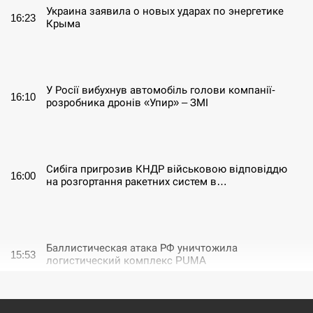
Украина заявила о новых ударах по энергетике
16:23
Крыма
СЕРПЕНЬ
У Росії вибухнув автомобіль голови компанії-
16:10
розробника дронів «Упир» – ЗМІ
СЕРПЕНЬ
Сибіга пригрозив КНДР військовою відповіддю
16:00
на розгортання ракетних систем в…
СЕРПЕНЬ
Баллистическая атака РФ уничтожила
15:53
логистический комплекс PUMA
СЕРПЕНЬ