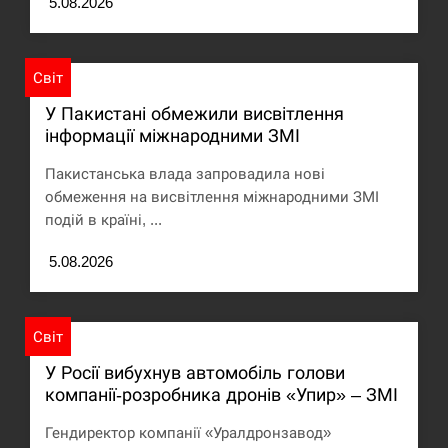
5.08.2026
Под огнем “Эпицентр”, ROZETKA и “Новая
11:53
почта”: что известно об…
Світ
СЕРПЕНЬ
У Пакистані обмежили висвітлення
інформації міжнародними ЗМІ
У зоопарку Токіо через спеку загинули три
11:40
левиці
Пакистанська влада запровадила нові
обмеження на висвітлення міжнародними ЗМІ
СЕРПЕНЬ
подій в країні, ...
Россияне ударили “Бардеролями” по Харькову,
5.08.2026
11:23
есть пострадавшие
ЩЕ...
Світ
У Росії вибухнув автомобіль голови
компанії-розробника дронів «Упир» – ЗМІ
Гендиректор компанії «Уралдронзавод»