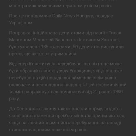
міністра максимальним терміном у вісім років.
Экс-послу в США Стефанишиной вручили новое
14:53
подозрение и избирают меру…
Про це повідомляє Daily News Hungary, передає
Укрінформ.
СЕРПЕНЬ
Поправка, ініційована депутатами від партії «Тиса»
Мартоном Меллетей-Барною та Іштваном Хантоші,
У Росії розгортається ракетний підрозділ КНДР –
14:40
була ухвалена 135 голосами, 50 депутатів виступили
Reuters
проти, ще шестеро утрималися.
СЕРПЕНЬ
Відтепер Конституція передбачає, що ніхто не може
бути обраний главою уряду Угорщини, якщо він вже
Поставки ракет для ПВО сократились втрое,
перебував на цій посаді щонайменше вісім років,
14:23
хотя у партнеров они…
включаючи непослідовні каденції. Цей восьмирічний
термін розраховується починаючи від 2 травня 1990
СЕРПЕНЬ
року.
До Основного закону також внесли норму, згідно з
У Румунії затоплять чотири баржі для
14:10
збільшення потоку води до…
якою повноваження прем’єр-міністра припиняються,
якщо загальний термін його перебування на посаді
СЕРПЕНЬ
становить щонайменше вісім років.