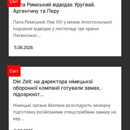
Світ
Папа Римський відвідає Уругвай,
США обсуждают лицензии на Patriot для
Аргентину та Перу
12:53
Украины, несмотря на сомнения…
Папа Римський Лев XIV у межах Апостольської
СЕРПЕНЬ
подорожі відвідає у листопаді три країни
Латинської…
Латвія готова направити до 20 військових для
12:40
розблокування Ормузької протоки
5.08.2026
СЕРПЕНЬ
Світ
Силы обороны поразили российскую
12:23
переправу, склады и другие важные объекты…
Die Zeit: на директора німецької
оборонної компанії готували замах,
СЕРПЕНЬ
підозрюют...
Німецькі органи безпеки розслідують імовірну
У США зафіксували рекордний спалах
12:10
підготовку російськими спецслужбами замаху на
циклоспорозу, захворіли понад 10 тисяч…
кер...
СЕРПЕНЬ