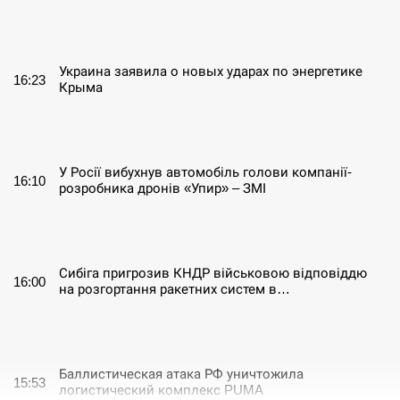
СЕРПЕНЬ
Украина заявила о новых ударах по энергетике
16:23
Крыма
СЕРПЕНЬ
У Росії вибухнув автомобіль голови компанії-
16:10
розробника дронів «Упир» – ЗМІ
СЕРПЕНЬ
Сибіга пригрозив КНДР військовою відповіддю
16:00
на розгортання ракетних систем в…
СЕРПЕНЬ
Баллистическая атака РФ уничтожила
15:53
логистический комплекс PUMA