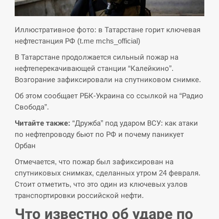
СЕРПЕНЬ
Иллюстративное фото: в Татарстане горит ключевая
нефтестанция РФ (t.me mchs_official)
Экс-послу в США Стефанишиной вручили новое
14:53
подозрение и избирают меру…
В Татарстане продолжается сильный пожар на
нефтеперекачивающей станции “Калейкино”.
СЕРПЕНЬ
Возгорание зафиксировали на спутниковом снимке.
Об этом сообщает РБК-Украина со ссылкой на “Радио
У Росії розгортається ракетний підрозділ КНДР –
14:40
Свобода”.
Reuters
Читайте также:
“Дружба” под ударом ВСУ: как атаки
СЕРПЕНЬ
по нефтепроводу бьют по РФ и почему паникует
Орбан
Поставки ракет для ПВО сократились втрое,
14:23
Отмечается, что пожар был зафиксирован на
хотя у партнеров они…
спутниковых снимках, сделанных утром 24 февраля.
Стоит отметить, что это один из ключевых узлов
СЕРПЕНЬ
транспортировки российской нефти.
У Румунії затоплять чотири баржі для
Что известно об ударе по
14:10
збільшення потоку води до…