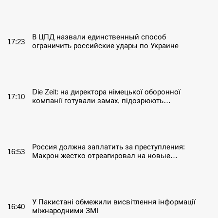
СЕРПЕНЬ
В ЦПД назвали единственный способ
17:23
ограничить российские удары по Украине
СЕРПЕНЬ
Die Zeit: на директора німецької оборонної
17:10
компанії готували замах, підозрюють…
СЕРПЕНЬ
Россия должна заплатить за преступления:
16:53
Макрон жестко отреагировал на новые…
СЕРПЕНЬ
У Пакистані обмежили висвітлення інформації
16:40
міжнародними ЗМІ