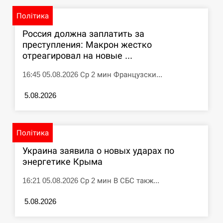
циклоспорозу, захворіли понад 10 тисяч…
Політика
СЕРПЕНЬ
Россия должна заплатить за
преступления: Макрон жестко
Под огнем “Эпицентр”, ROZETKA и “Новая
11:53
отреагировал на новые ...
почта”: что известно об…
16:45 05.08.2026 Ср 2 мин Французски...
СЕРПЕНЬ
5.08.2026
У зоопарку Токіо через спеку загинули три
11:40
левиці
Політика
СЕРПЕНЬ
Украина заявила о новых ударах по
энергетике Крыма
Россияне ударили “Бардеролями” по Харькову,
11:23
есть пострадавшие
16:21 05.08.2026 Ср 2 мин В СБС такж...
ЩЕ...
5.08.2026