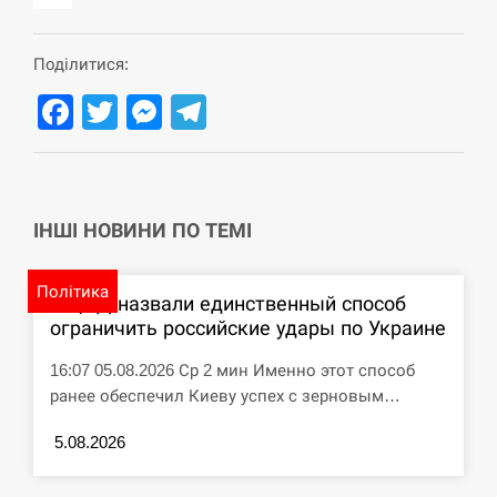
навчання на тлі загрози вторгнення з…
СЕРПЕНЬ
Поділитися:
Facebook
Twitter
Messenger
Telegram
США обсуждают лицензии на Patriot для
12:53
Украины, несмотря на сомнения…
СЕРПЕНЬ
ІНШІ НОВИНИ ПО ТЕМІ
Латвія готова направити до 20 військових для
12:40
розблокування Ормузької протоки
Політика
В ЦПД назвали единственный способ
СЕРПЕНЬ
ограничить российские удары по Украине
Силы обороны поразили российскую
12:23
16:07 05.08.2026 Ср 2 мин Именно этот способ
переправу, склады и другие важные объекты…
ранее обеспечил Киеву успех с зерновым…
СЕРПЕНЬ
5.08.2026
У США зафіксували рекордний спалах
12:10