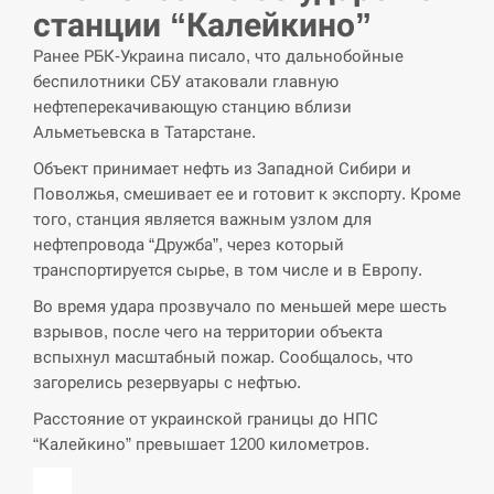
станции “Калейкино”
СЕРПЕНЬ
Ранее РБК-Украина писало, что дальнобойные
беспилотники СБУ атаковали главную
В Москве пожаловались на “кратный рост” атак
нефтеперекачивающую станцию вблизи
13:53
дронов Украины
Альметьевска в Татарстане.
Объект принимает нефть из Западной Сибири и
СЕРПЕНЬ
Поволжья, смешивает ее и готовит к экспорту. Кроме
того, станция является важным узлом для
Біля українського літака в аеропорту Лейпцига
13:40
нефтепровода “Дружба”, через который
виявили дрон, ймовірно, з…
транспортируется сырье, в том числе и в Европу.
СЕРПЕНЬ
Во время удара прозвучало по меньшей мере шесть
взрывов, после чего на территории объекта
“Они должны быть уничтожены”: в МИДе
вспыхнул масштабный пожар. Сообщалось, что
13:23
ответили, как отреагируют на…
загорелись резервуары с нефтью.
Расстояние от украинской границы до НПС
СЕРПЕНЬ
“Калейкино” превышает 1200 километров.
Тайвань проводить найбільші військові
13:10