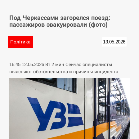
СЕРПЕНЬ
Под Черкассами загорелся поезд:
У Німеччині удар блискавки розділив навпіл
15:40
пассажиров эвакуировали (фото)
місто в Баварії
СЕРПЕНЬ
Політика
13.05.2026
Пытки военнообязанного на Закарпатье:
15:23
работнику ТЦК грозит тюрьма
16:45 12.05.2026 Вт 2 мин Сейчас специалисты
выясняют обстоятельства и причины инцидента
СЕРПЕНЬ
Іспанія попросила партнерів не критикувати
15:10
Марокко через міграційну кризу –…
СЕРПЕНЬ
РФ провела новий раунд таємних зустрічей з
15:00
Європою щодо війни…