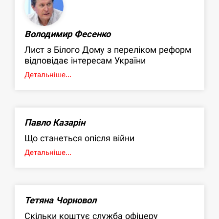
Володимир Фесенко
Лист з Білого Дому з переліком реформ
відповідає інтересам України
Детальніше...
Павло Казарін
Що станеться опісля війни
Детальніше...
Тетяна Чорновол
Скільки коштує служба офіцеру