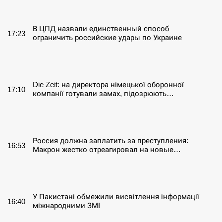
СЕРПЕНЬ
В ЦПД назвали единственный способ
17:23
ограничить российские удары по Украине
СЕРПЕНЬ
Die Zeit: на директора німецької оборонної
17:10
компанії готували замах, підозрюють…
СЕРПЕНЬ
Россия должна заплатить за преступления:
16:53
Макрон жестко отреагировал на новые…
СЕРПЕНЬ
У Пакистані обмежили висвітлення інформації
16:40
міжнародними ЗМІ