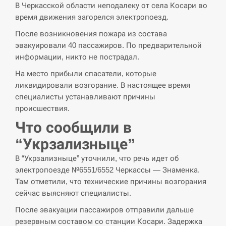
В Черкасской области неподалеку от села Косари во
СЕРПЕНЬ
время движения загорелся электропоезд.
После возникновения пожара из состава
В Москве пожаловались на “кратный рост” атак
13:53
эвакуировали 40 пассажиров. По предварительной
дронов Украины
информации, никто не пострадал.
СЕРПЕНЬ
На место прибыли спасатели, которые
ликвидировали возгорание. В настоящее время
Біля українського літака в аеропорту Лейпцига
специалисты устанавливают причины
13:40
виявили дрон, ймовірно, з…
происшествия.
Что сообщили в
СЕРПЕНЬ
“Укрзализныце”
“Они должны быть уничтожены”: в МИДе
13:23
В “Укрзализныце” уточнили, что речь идет об
ответили, как отреагируют на…
электропоезде №6551/6552 Черкассы — Знаменка.
Там отметили, что технические причины возгорания
СЕРПЕНЬ
сейчас выясняют специалисты.
Тайвань проводить найбільші військові
После эвакуации пассажиров отправили дальше
13:10
навчання на тлі загрози вторгнення з…
резервным составом со станции Косари. Задержка