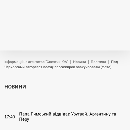
Інформаційне агентство "Скептик ЮА"
|
Новини
|
Політика
|
Под
Черкассами загорелся поезд: пассажиров эвакуировали (фото)
НОВИНИ
СЕРПЕНЬ
Папа Римський відвідає Уругвай, Аргентину та
17:40
Перу