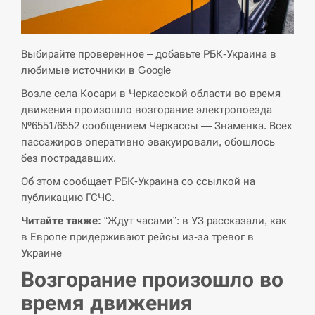
СЕРПЕНЬ
Экс-послу в США Стефанишиной вручили новое
Выбирайте проверенное – добавьте РБК-Украина в
14:53
подозрение и избирают меру…
любимые источники в Google
Возле села Косари в Черкасской области во время
СЕРПЕНЬ
движения произошло возгорание электропоезда
№6551/6552 сообщением Черкассы — Знаменка. Всех
У Росії розгортається ракетний підрозділ КНДР –
14:40
Reuters
пассажиров оперативно эвакуировали, обошлось
без пострадавших.
СЕРПЕНЬ
Об этом сообщает РБК-Украина со ссылкой на
публикацию ГСЧС.
Поставки ракет для ПВО сократились втрое,
14:23
Читайте также:
“Ждут часами”: в УЗ рассказали, как
хотя у партнеров они…
в Европе придерживают рейсы из-за тревог в
Украине
СЕРПЕНЬ
Возгорание произошло во
У Румунії затоплять чотири баржі для
14:10
время движения
збільшення потоку води до…