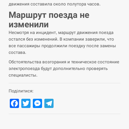
движения составила около полутора часов.
СЕРПЕНЬ
Маршрут поезда не
изменили
США обсуждают лицензии на Patriot для
12:53
Украины, несмотря на сомнения…
Несмотря на инцидент, маршрут движения поезда
остался без изменений. В компании заверили, что
СЕРПЕНЬ
все пассажиры продолжили поездку после замены
состава.
Латвія готова направити до 20 військових для
12:40
розблокування Ормузької протоки
Обстоятельства возгорания и техническое состояние
электропоезда будут дополнительно проверять
СЕРПЕНЬ
специалисты.
Силы обороны поразили российскую
12:23
Поділитися:
переправу, склады и другие важные объекты…
Facebook
Twitter
Messenger
Telegram
СЕРПЕНЬ
У США зафіксували рекордний спалах
12:10
циклоспорозу, захворіли понад 10 тисяч…