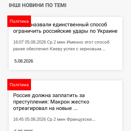
ІНШІ НОВИНИ ПО ТЕМІ
СЕРПЕНЬ
Політика
В ЦПД назвали единственный способ
Под огнем “Эпицентр”, ROZETKA и “Новая
11:53
почта”: что известно об…
ограничить российские удары по Украине
16:07 05.08.2026 Ср 2 мин Именно этот способ
СЕРПЕНЬ
ранее обеспечил Киеву успех с зерновым…
У зоопарку Токіо через спеку загинули три
11:40
5.08.2026
левиці
СЕРПЕНЬ
Політика
Россияне ударили “Бардеролями” по Харькову,
11:23
Россия должна заплатить за
есть пострадавшие
преступления: Макрон жестко
отреагировал на новые ...
ЩЕ...
16:45 05.08.2026 Ср 2 мин Французски...