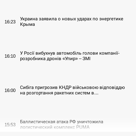
СЕРПЕНЬ
Украина заявила о новых ударах по энергетике
16:23
Крыма
СЕРПЕНЬ
У Росії вибухнув автомобіль голови компанії-
16:10
розробника дронів «Упир» – ЗМІ
СЕРПЕНЬ
Сибіга пригрозив КНДР військовою відповіддю
16:00
на розгортання ракетних систем в…
СЕРПЕНЬ
Баллистическая атака РФ уничтожила
15:53
логистический комплекс PUMA