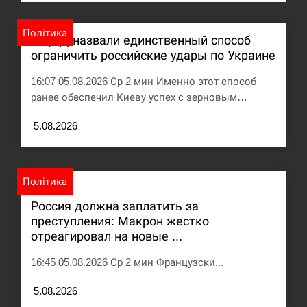
Под огнем “Эпицентр”, ROZETKA и “Новая
11:53
Політика
почта”: что известно об…
В ЦПД назвали единственный способ
ограничить российские удары по Украине
СЕРПЕНЬ
16:07 05.08.2026 Ср 2 мин Именно этот способ
ранее обеспечил Киеву успех с зерновым…
У зоопарку Токіо через спеку загинули три
11:40
левиці
5.08.2026
СЕРПЕНЬ
Россияне ударили “Бардеролями” по Харькову,
Політика
11:23
есть пострадавшие
Россия должна заплатить за
преступления: Макрон жестко
ЩЕ...
отреагировал на новые ...
16:45 05.08.2026 Ср 2 мин Французски...
5.08.2026