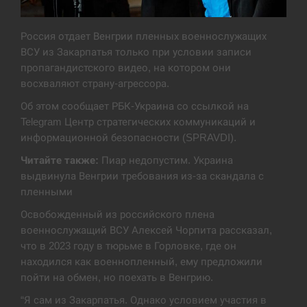
Экс-послу в США Стефанишиной вручили новое
14:53
подозрение и избирают меру…
Россия отдает Венгрии пленных военнослужащих
ВСУ из Закарпатья только при условии записи
СЕРПЕНЬ
пропагандистского видео, на котором они
восхваляют страну-агрессора.
У Росії розгортається ракетний підрозділ КНДР –
14:40
Об этом сообщает РБК-Украина со ссылкой на
Reuters
Telegram Центр стратегических коммуникаций и
информационной безопасности (SPRAVDI).
СЕРПЕНЬ
Читайте также:
Пиар недопустим. Украина
Поставки ракет для ПВО сократились втрое,
выдвинула Венгрии требования из-за скандала с
14:23
хотя у партнеров они…
пленными
Освобожденный из российского плена
СЕРПЕНЬ
военнослужащий ВСУ Алексей Чорпита рассказал,
что в 2023 году в тюрьме в Горловке, где он
У Румунії затоплять чотири баржі для
14:10
збільшення потоку води до…
находился как военнопленный, ему предложили
пойти на обмен, но поехать в Венгрию.
СЕРПЕНЬ
“Я сам из Закарпатья. Однако условием участия в