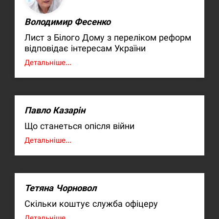
Володимир Фесенко
Лист з Білого Дому з переліком реформ
відповідає інтересам України
Детальніше...
Павло Казарін
Що станеться опісля війни
Детальніше...
Тетяна Чорновол
Скільки коштує служба офіцеру
Детальніше...