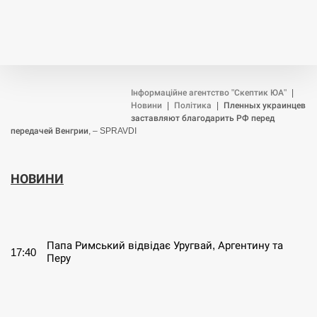
Інформаційне агентство "Скептик ЮА"
|
Новини
|
Політика
|
Пленных украинцев
заставляют благодарить РФ перед
передачей Венгрии, – SPRAVDI
НОВИНИ
СЕРПЕНЬ
Папа Римський відвідає Уругвай, Аргентину та
17:40
Перу
СЕРПЕНЬ