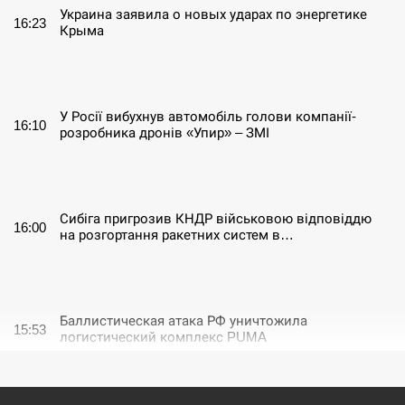
Украина заявила о новых ударах по энергетике
16:23
Крыма
СЕРПЕНЬ
У Росії вибухнув автомобіль голови компанії-
16:10
розробника дронів «Упир» – ЗМІ
СЕРПЕНЬ
Сибіга пригрозив КНДР військовою відповіддю
16:00
на розгортання ракетних систем в…
СЕРПЕНЬ
Баллистическая атака РФ уничтожила
15:53
логистический комплекс PUMA
СЕРПЕНЬ