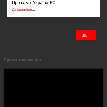
Про саміт Україна-ЄС
Детальніше...
ЩЕ...
Пряма трансляція