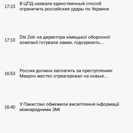
В ЦПД назвали единственный способ
17:23
ограничить российские удары по Украине
СЕРПЕНЬ
Die Zeit: на директора німецької оборонної
17:10
компанії готували замах, підозрюють…
СЕРПЕНЬ
Россия должна заплатить за преступления:
16:53
Макрон жестко отреагировал на новые…
СЕРПЕНЬ
У Пакистані обмежили висвітлення інформації
16:40
міжнародними ЗМІ
СЕРПЕНЬ