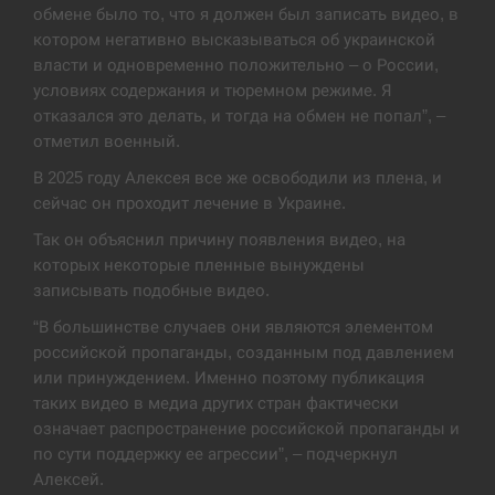
обмене было то, что я должен был записать видео, в
В Москве пожаловались на “кратный рост” атак
котором негативно высказываться об украинской
13:53
дронов Украины
власти и одновременно положительно – о России,
условиях содержания и тюремном режиме. Я
СЕРПЕНЬ
отказался это делать, и тогда на обмен не попал”, –
отметил военный.
Біля українського літака в аеропорту Лейпцига
13:40
виявили дрон, ймовірно, з…
В 2025 году Алексея все же освободили из плена, и
сейчас он проходит лечение в Украине.
СЕРПЕНЬ
Так он объяснил причину появления видео, на
которых некоторые пленные вынуждены
“Они должны быть уничтожены”: в МИДе
записывать подобные видео.
13:23
ответили, как отреагируют на…
“В большинстве случаев они являются элементом
СЕРПЕНЬ
российской пропаганды, созданным под давлением
или принуждением. Именно поэтому публикация
таких видео в медиа других стран фактически
Тайвань проводить найбільші військові
13:10
навчання на тлі загрози вторгнення з…
означает распространение российской пропаганды и
по сути поддержку ее агрессии”, – подчеркнул
СЕРПЕНЬ
Алексей.