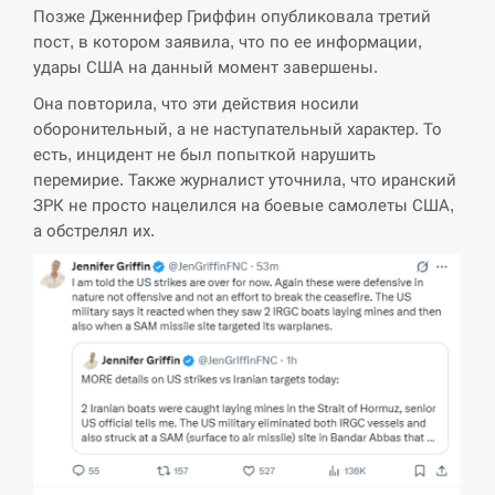
навчання на тлі загрози вторгнення з…
Позже Дженнифер Гриффин опубликовала третий
пост, в котором заявила, что по ее информации,
СЕРПЕНЬ
удары США на данный момент завершены.
Она повторила, что эти действия носили
США обсуждают лицензии на Patriot для
12:53
Украины, несмотря на сомнения…
оборонительный, а не наступательный характер. То
есть, инцидент не был попыткой нарушить
СЕРПЕНЬ
перемирие. Также журналист уточнила, что иранский
ЗРК не просто нацелился на боевые самолеты США,
а обстрелял их.
Латвія готова направити до 20 військових для
12:40
розблокування Ормузької протоки
СЕРПЕНЬ
Силы обороны поразили российскую
12:23
переправу, склады и другие важные объекты…
СЕРПЕНЬ
У США зафіксували рекордний спалах
12:10