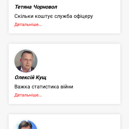
Тетяна Чорновол
Скільки коштує служба офіцеру
Детальніше...
Олексій Кущ
Важка статистика війни
Детальніше...