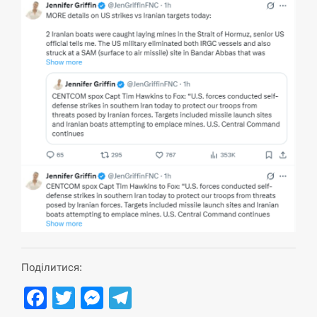
циклоспорозу, захворіли понад 10 тисяч…
СЕРПЕНЬ
Под огнем “Эпицентр”, ROZETKA и “Новая
11:53
почта”: что известно об…
СЕРПЕНЬ
У зоопарку Токіо через спеку загинули три
11:40
левиці
СЕРПЕНЬ
Россияне ударили “Бардеролями” по Харькову,
11:23
есть пострадавшие
Поділитися:
ЩЕ...
Facebook
Twitter
Messenger
Telegram