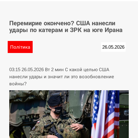
СЕРПЕНЬ
Перемирие окончено? США нанесли
У Німеччині удар блискавки розділив навпіл
15:40
удары по катерам и ЗРК на юге Ирана
місто в Баварії
СЕРПЕНЬ
Політика
26.05.2026
Пытки военнообязанного на Закарпатье:
15:23
работнику ТЦК грозит тюрьма
03:15 26.05.2026 Вт 2 мин С какой целью США
нанесли удары и значит ли это возобновление
СЕРПЕНЬ
войны?
Іспанія попросила партнерів не критикувати
15:10
Марокко через міграційну кризу –…
СЕРПЕНЬ
РФ провела новий раунд таємних зустрічей з
15:00
Європою щодо війни…