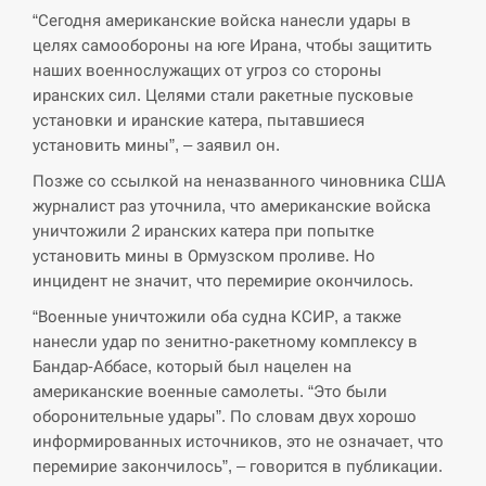
“Сегодня американские войска нанесли удары в
целях самообороны на юге Ирана, чтобы защитить
СЕРПЕНЬ
наших военнослужащих от угроз со стороны
иранских сил. Целями стали ракетные пусковые
В Москве пожаловались на “кратный рост” атак
13:53
дронов Украины
установки и иранские катера, пытавшиеся
установить мины”, – заявил он.
СЕРПЕНЬ
Позже со ссылкой на неназванного чиновника США
журналист раз уточнила, что американские войска
Біля українського літака в аеропорту Лейпцига
уничтожили 2 иранских катера при попытке
13:40
виявили дрон, ймовірно, з…
установить мины в Ормузском проливе. Но
инцидент не значит, что перемирие окончилось.
СЕРПЕНЬ
“Военные уничтожили оба судна КСИР, а также
нанесли удар по зенитно-ракетному комплексу в
“Они должны быть уничтожены”: в МИДе
13:23
ответили, как отреагируют на…
Бандар-Аббасе, который был нацелен на
американские военные самолеты. “Это были
СЕРПЕНЬ
оборонительные удары”. По словам двух хорошо
информированных источников, это не означает, что
перемирие закончилось”, – говорится в публикации.
Тайвань проводить найбільші військові
13:10