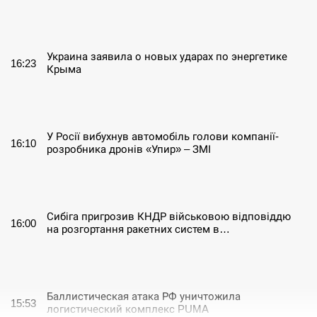
СЕРПЕНЬ
Украина заявила о новых ударах по энергетике
16:23
Крыма
СЕРПЕНЬ
У Росії вибухнув автомобіль голови компанії-
16:10
розробника дронів «Упир» – ЗМІ
СЕРПЕНЬ
Сибіга пригрозив КНДР військовою відповіддю
16:00
на розгортання ракетних систем в…
СЕРПЕНЬ
Баллистическая атака РФ уничтожила
15:53
логистический комплекс PUMA