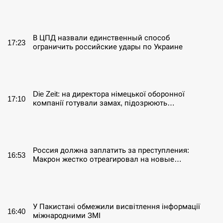
СЕРПЕНЬ
В ЦПД назвали единственный способ
17:23
ограничить российские удары по Украине
СЕРПЕНЬ
Die Zeit: на директора німецької оборонної
17:10
компанії готували замах, підозрюють…
СЕРПЕНЬ
Россия должна заплатить за преступления:
16:53
Макрон жестко отреагировал на новые…
СЕРПЕНЬ
У Пакистані обмежили висвітлення інформації
16:40
міжнародними ЗМІ