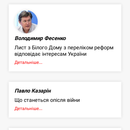
Володимир Фесенко
Лист з Білого Дому з переліком реформ
відповідає інтересам України
Детальніше...
Павло Казарін
Що станеться опісля війни
Детальніше...