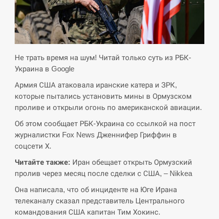
СЕРПЕНЬ
Экс-послу в США Стефанишиной вручили новое
14:53
подозрение и избирают меру…
Не трать время на шум! Читай только суть из РБК-
Украина в Google
СЕРПЕНЬ
Армия США атаковала иранские катера и ЗРК,
которые пытались установить мины в Ормузском
У Росії розгортається ракетний підрозділ КНДР –
14:40
Reuters
проливе и открыли огонь по американской авиации.
Об этом сообщает РБК-Украина со ссылкой на пост
СЕРПЕНЬ
журналистки Fox News Дженнифер Гриффин в
соцсети Х.
Поставки ракет для ПВО сократились втрое,
14:23
Читайте также:
Иран обещает открыть Ормузский
хотя у партнеров они…
пролив через месяц после сделки с США, – Nikkea
СЕРПЕНЬ
Она написала, что об инциденте на Юге Ирана
телеканалу сказал представитель Центрального
У Румунії затоплять чотири баржі для
командования США капитан Тим Хокинс.
14:10
збільшення потоку води до…