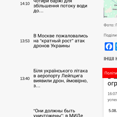
чотири баржі для
14:10
збільшення потоку води
до…
СЕРПЕНЬ
Фото: 
Поділи
В Москве пожаловались
на “кратный рост” атак
13:53
дронов Украины
СЕРПЕНЬ
ІНШІ
Біля українського літака
Політ
В 
в аеропорту Лейпцига
13:40
виявили дрон, ймовірно,
ог
з…
16:0
СЕРПЕНЬ
успе
“Они должны быть
5.08
уничтожены”: в МИДе