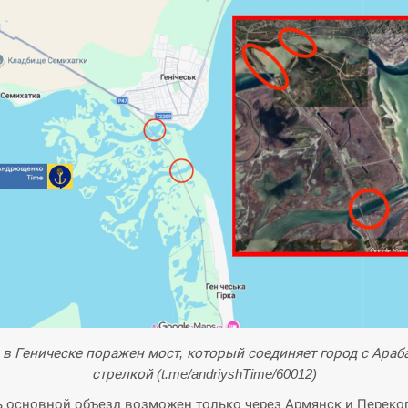
 в Геническе поражен мост, который соединяет город с Араб
стрелкой (t.me/andriyshTime/60012)
ь основной объезд возможен только через Армянск и Переко