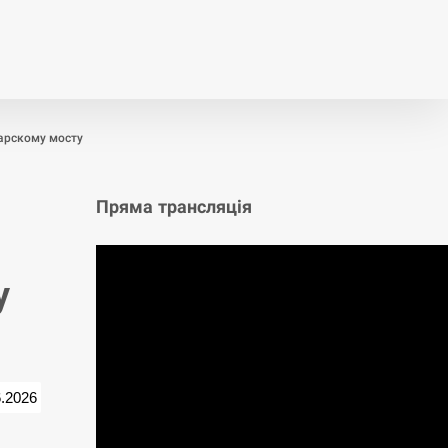
т
Публікації
Опитування
арскому мосту
Пряма трансляція
у
6.2026