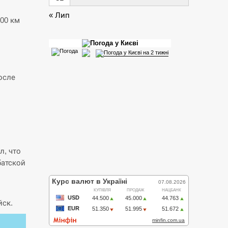
« Лип
00 км
осле
л, что
батской
йск.