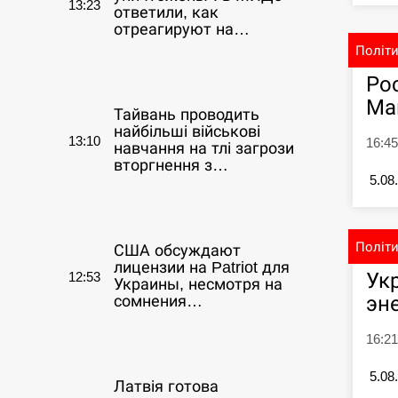
13:23
ответили, как
отреагируют на…
Політ
СЕРПЕНЬ
Ро
Ма
Тайвань проводить
найбільші військові
13:10
16:4
навчання на тлі загрози
вторгнення з…
5.08
СЕРПЕНЬ
Політ
США обсуждают
лицензии на Patriot для
Ук
12:53
Украины, несмотря на
эн
сомнения…
16:21
СЕРПЕНЬ
5.08
Латвія готова