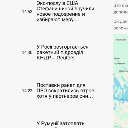
Экс-послу в США
Это оз
Стефанишиной вручили
14:53
дополн
новое подозрение и
избирают меру…
Он доб
осложн
СЕРПЕНЬ
У Росії розгортається
ракетний підрозділ
14:40
КНДР – Reuters
СЕРПЕНЬ
Поставки ракет для
ПВО сократились втрое,
14:23
хотя у партнеров они…
СЕРПЕНЬ
У Румунії затоплять