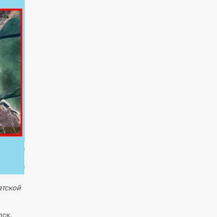
атской
пск.