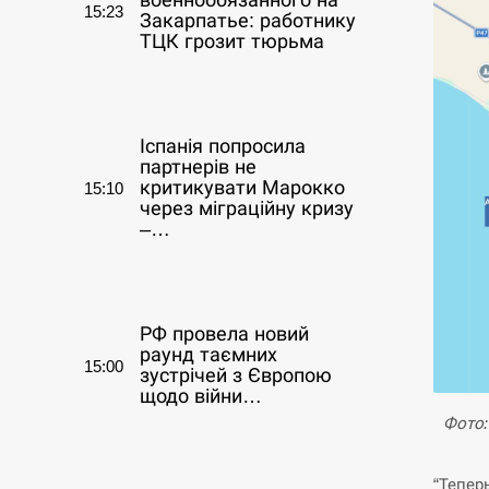
военнообязанного на
15:23
Закарпатье: работнику
ТЦК грозит тюрьма
СЕРПЕНЬ
Іспанія попросила
партнерів не
критикувати Марокко
15:10
через міграційну кризу
–…
СЕРПЕНЬ
РФ провела новий
раунд таємних
15:00
зустрічей з Європою
щодо війни…
Фото:
СЕРПЕНЬ
“Тепер