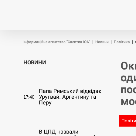
Новини
Війна
Політика
Інформаційне агентство "Скептик ЮА"
|
Новини
|
Політика
|
НОВИНИ
Ок
од
СЕРПЕНЬ
по
Папа Римський відвідає
Уругвай, Аргентину та
17:40
мо
Перу
СЕРПЕНЬ
Політ
В ЦПД назвали