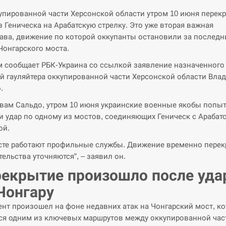
упированной части Херсонской области утром 10 июня перек
з Геническа на Арабатскую стрелку. Это уже вторая важная
ава, движение по которой оккупанты остановили за последн
Чонгарского моста.
м сообщает РБК-Украина со ссылкой заявление назначенного
й гауляйтера оккупированной части Херсонской области Вла
.
вам Сальдо, утром 10 июня украинские военные якобы попы
и удар по одному из мостов, соединяющих Геническ с Арабат
ой.
сте работают профильные службы. Движение временно перек
тельства уточняются”, – заявил он.
екрытие произошло после уда
Чонгару
нт произошел на фоне недавних атак на Чонгарский мост, к
ся одним из ключевых маршрутов между оккупированной ча