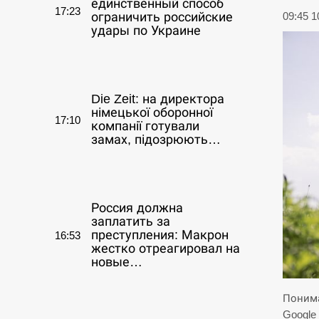
единственный способ
17:23
ограничить российские
09:45 
удары по Украине
СЕРПЕНЬ
Die Zeit: на директора
німецької оборонної
17:10
компанії готували
замах, підозрюють…
СЕРПЕНЬ
Россия должна
заплатить за
преступления: Макрон
16:53
жестко отреагировал на
новые…
СЕРПЕНЬ
Понима
Google