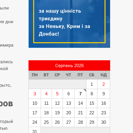
рыли
ие дни
димира
тались
Серпень 2026
ской
ПН
ВТ
СР
ЧТ
ПТ
СБ
НД
1
2
рыто,
3
4
5
6
7
8
9
ров
10
11
12
13
14
15
16
17
18
19
20
21
22
23
оторый
24
25
26
27
28
29
30
стью
31