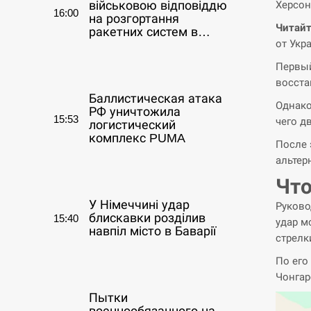
Херсон
військовою відповіддю
16:00
на розгортання
Читайт
ракетних систем в…
от Укр
СЕРПЕНЬ
Первый
восста
Баллистическая атака
Однако
РФ уничтожила
15:53
чего д
логистический
комплекс PUMA
После 
альтер
СЕРПЕНЬ
Что
У Німеччині удар
Руково
блискавки розділив
15:40
удар м
навпіл місто в Баварії
стрелк
По его
СЕРПЕНЬ
Чонгар
Пытки