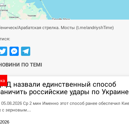
Геническ/Арабатская стрелка. Мосты (t.me/andriyshTime)
тися:
Facebook
Twitter
Messenger
Telegram
 НОВИНИ ПО ТЕМІ
ика
ЦПД назвали единственный способ
раничить российские удары по Украине
7 05.08.2026 Ср 2 мин Именно этот способ ранее обеспечил Ки
х с зерновым…
.2026