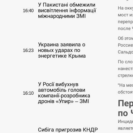
У Пакистані обмежили
На окк
висвітлення інформації
16:40
мост и
міжнародними ЗМІ
перепр
после 
СЕРПЕНЬ
Об это
Украина заявила о
Россие
новых ударах по
16:23
Сальдо
энергетике Крыма
По сло
нанест
СЕРПЕНЬ
стрелк
У Росії вибухнув
“На ме
автомобіль голови
обстоя
16:10
компанії-розробника
Пер
дронів «Упир» – ЗМІ
по 
СЕРПЕНЬ
Инциде
являет
Сибіга пригрозив КНДР