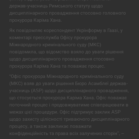
держав-учасниць Римського статуту щодо
Экс-послу в США Стефанишиной вручили новое
14:53
подозрение и избирают меру…
дисциплінарного провадження стосовно головного
прокурора Каріма Хана.
СЕРПЕНЬ
Як повідомляє кореспондент Укрінформу в Гаазі, у
коментарі пресслужба Офісу прокурора
У Росії розгортається ракетний підрозділ КНДР –
Міжнародного кримінального суду (МКС)
14:40
Reuters
повідомила, що відомство взяло до уваги рішення
щодо дисциплінарного провадження стосовно
СЕРПЕНЬ
прокурора Каріма Хана та поважає процес.
“Офіс прокурора Міжнародного кримінального суду
Поставки ракет для ПВО сократились втрое,
14:23
хотя у партнеров они…
(МКС) взяв до уваги рішення Бюро Асамблеї держав-
учасниць (ASP) щодо дисциплінарного провадження,
СЕРПЕНЬ
що стосується прокурора Каріма Хана. Офіс поважає
поточний процес і продовжуватиме співпрацювати в
межах цієї процедури. Офіс підтримує заклик ASP
У Румунії затоплять чотири баржі для
14:10
збільшення потоку води до…
щодо захисту цілісності триваючого дисциплінарного
процесу, а також закликає поважати
СЕРПЕНЬ
конфіденційність та права всіх залучених сторін", –