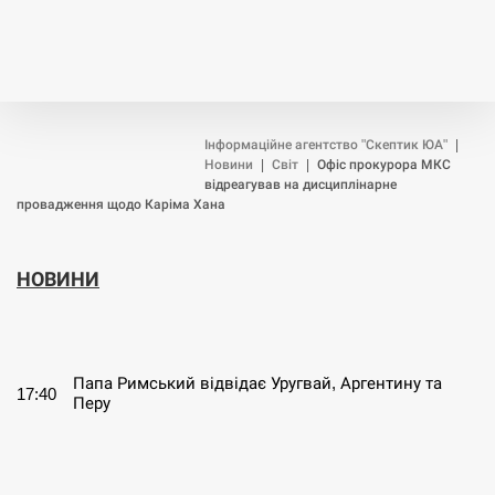
Інформаційне агентство "Скептик ЮА"
|
Новини
|
Світ
|
Офіс прокурора МКС
відреагував на дисциплінарне
провадження щодо Каріма Хана
НОВИНИ
СЕРПЕНЬ
Папа Римський відвідає Уругвай, Аргентину та
17:40
Перу
СЕРПЕНЬ