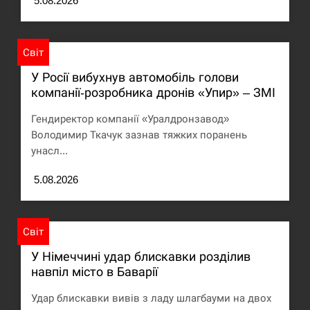
5.08.2026
Світ
У Росії вибухнув автомобіль голови
компанії-розробника дронів «Упир» – ЗМІ
Гендиректор компанії «Уралдронзавод»
Володимир Ткачук зазнав тяжких поранень
унасл...
5.08.2026
Світ
У Німеччині удар блискавки розділив
навпіл місто в Баварії
Удар блискавки вивів з ладу шлагбауми на двох