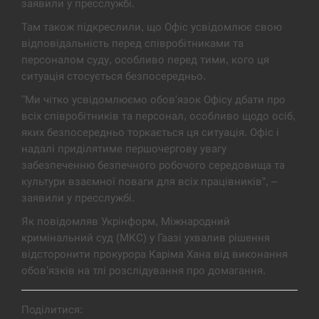
заявили у пресслужбі.
В Москве пожаловались на “кратный рост” атак
13:53
Там також підкреслили, що Офіс усвідомлює свою
дронов Украины
відповідальність перед співробітниками та
персоналом суду, особливо перед тими, кого ця
СЕРПЕНЬ
ситуація стосується безпосередньо.
"Ми чітко усвідомлюємо обов'язок Офісу дбати про
Біля українського літака в аеропорту Лейпцига
13:40
виявили дрон, ймовірно, з…
всіх співробітників та персонал, особливо щодо осіб,
яких безпосередньо торкається ця ситуація. Офіс і
СЕРПЕНЬ
надалі приділятиме першочергову увагу
забезпеченню безпечного робочого середовища та
“Они должны быть уничтожены”: в МИДе
культури взаємної поваги для всіх працівників”, –
13:23
ответили, как отреагируют на…
заявили у пресслужбі.
Як повідомляв Укрінформ, Міжнародний
СЕРПЕНЬ
кримінальний суд (МКС) у Гаазі ухвалив рішення
відсторонити прокурора Каріма Хана від виконання
Тайвань проводить найбільші військові
13:10
обов’язків на тлі розслідування про домагання.
навчання на тлі загрози вторгнення з…
СЕРПЕНЬ
Поділитися: