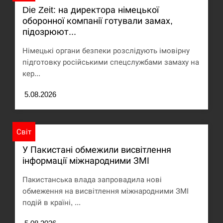
Die Zeit: на директора німецької
Под огнем “Эпицентр”, ROZETKA и “Новая
оборонної компанії готували замах,
11:53
почта”: что известно об…
підозрюют...
СЕРПЕНЬ
Німецькі органи безпеки розслідують імовірну
підготовку російськими спецслужбами замаху на
кер...
У зоопарку Токіо через спеку загинули три
11:40
левиці
5.08.2026
СЕРПЕНЬ
Россияне ударили “Бардеролями” по Харькову,
Світ
11:23
есть пострадавшие
У Пакистані обмежили висвітлення
інформації міжнародними ЗМІ
ЩЕ...
Пакистанська влада запровадила нові
обмеження на висвітлення міжнародними ЗМІ
подій в країні, ...