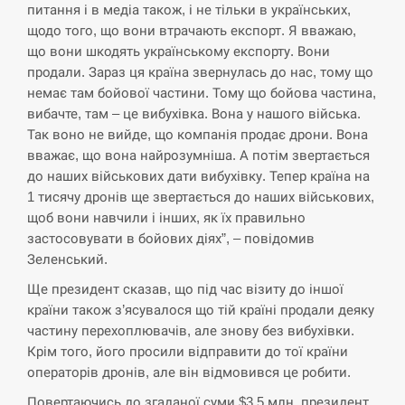
СЕРПЕНЬ
питання і в медіа також, і не тільки в українських,
щодо того, що вони втрачають експорт. Я вважаю,
що вони шкодять українському експорту. Вони
“Они должны быть уничтожены”: в
13:23
МИДе ответили, как отреагируют на…
продали. Зараз ця країна звернулась до нас, тому що
немає там бойової частини. Тому що бойова частина,
СЕРПЕНЬ
вибачте, там – це вибухівка. Вона у нашого війська.
Так воно не вийде, що компанія продає дрони. Вона
вважає, що вона найрозумніша. А потім звертається
Тайвань проводить найбільші військові
13:10
навчання на тлі загрози вторгнення з…
до наших військових дати вибухівку. Тепер країна на
1 тисячу дронів ще звертається до наших військових,
СЕРПЕНЬ
щоб вони навчили і інших, як їх правильно
застосовувати в бойових діях”, – повідомив
Зеленський.
США обсуждают лицензии на Patriot для
12:53
Украины, несмотря на сомнения…
Ще президент сказав, що під час візиту до іншої
країни також з’ясувалося що тій країні продали деяку
СЕРПЕНЬ
частину перехоплювачів, але знову без вибухівки.
Крім того, його просили відправити до тої країни
Латвія готова направити до 20
операторів дронів, але він відмовився це робити.
військових для розблокування
12:40
Ормузької протоки
Повертаючись до згаданої суми $3,5 млн, президент