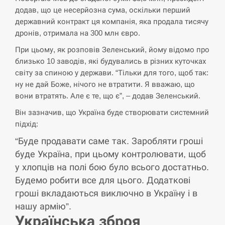
додав, що це несерйозна сума, оскільки перший
СЕРПЕНЬ
державний контракт ця компанія, яка продала тисячу
дронів, отримала на 300 млн євро.
Силы обороны поразили российскую
При цьому, як розповів Зеленський, йому відомо про
переправу, склады и другие важные
12:23
близько 10 заводів, які будувались в різних куточках
объекты…
світу за спиною у держави. “Тільки для того, щоб так:
ну не дай Боже, нічого не втратити. Я вважаю, що
СЕРПЕНЬ
вони втратять. Але є те, що є”, – додав Зеленський.
У США зафіксували рекордний спалах
Він зазначив, що Україна буде створювати системний
циклоспорозу, захворіли понад 10
12:10
підхід:
тисяч…
“Буде продавати саме так. Заробляти гроші
буде Україна, при цьому контролювати, щоб
СЕРПЕНЬ
у хлопців на полі бою було всього достатньо.
Под огнем “Эпицентр”, ROZETKA и
Будемо робити все для цього. Додаткові
11:53
“Новая почта”: что известно об…
гроші вкладаються виключно в Україну і в
нашу армію”.
СЕРПЕНЬ
Українська зброя