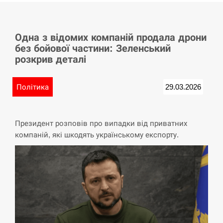
СЕРПЕНЬ
Одна з відомих компаній продала дрони
Баллистическая атака РФ уничтожила
15:53
без бойової частини: Зеленський
логистический комплекс PUMA
розкрив деталі
СЕРПЕНЬ
Політика
29.03.2026
У Німеччині удар блискавки розділив
15:40
навпіл місто в Баварії
Президент розповів про випадки від приватних
СЕРПЕНЬ
компаній, які шкодять українському експорту.
Пытки военнообязанного на
Закарпатье: работнику ТЦК грозит
15:23
тюрьма
СЕРПЕНЬ
Іспанія попросила партнерів не