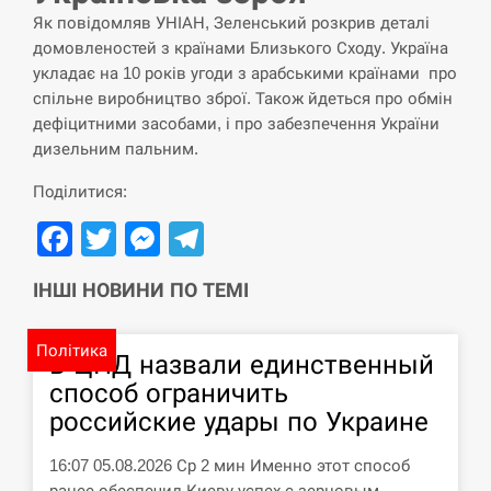
Як повідомляв УНІАН, Зеленський розкрив деталі
У зоопарку Токіо через спеку загинули
11:40
три левиці
домовленостей з країнами Близького Сходу. Україна
укладає на 10 років угоди з арабськими країнами про
спільне виробництво зброї. Також йдеться про обмін
СЕРПЕНЬ
дефіцитними засобами, і про забезпечення України
дизельним пальним.
Россияне ударили “Бардеролями” по
11:23
Харькову, есть пострадавшие
Поділитися:
ЩЕ...
Facebook
Twitter
Messenger
Telegram
ІНШІ НОВИНИ ПО ТЕМІ
Політика
В ЦПД назвали единственный
способ ограничить
российские удары по Украине
16:07 05.08.2026 Ср 2 мин Именно этот способ
ранее обеспечил Киеву успех с зерновым…