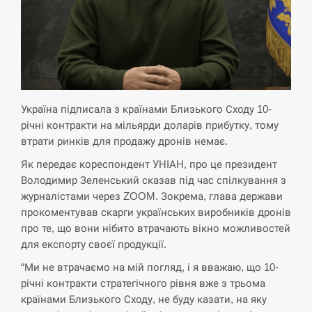
критикувати Марокко через міграційну
15:10
кризу –…
СЕРПЕНЬ
РФ провела новий раунд таємних
15:00
зустрічей з Європою щодо війни…
Україна підписала з країнами Близького Сходу 10-
річні контракти на мільярди доларів прибутку, тому
СЕРПЕНЬ
втрати ринків для продажу дронів немає.
Як передає кореспондент УНІАН, про це президент
Экс-послу в США Стефанишиной
Володимир Зеленський сказав під час спілкування з
вручили новое подозрение и избирают
14:53
журналістами через ZOOM. Зокрема, глава держави
меру…
прокоментував скарги українських виробників дронів
про те, що вони нібито втрачають вікно можливостей
СЕРПЕНЬ
для експорту своєї продукції.
У Росії розгортається ракетний підрозділ
“Ми не втрачаємо на мій погляд, і я вважаю, що 10-
14:40
КНДР – Reuters
річні контракти стратегічного рівня вже з трьома
країнами Близького Сходу, не буду казати, на яку