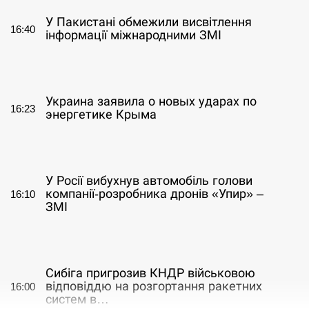
У Пакистані обмежили висвітлення
16:40
інформації міжнародними ЗМІ
СЕРПЕНЬ
Украина заявила о новых ударах по
16:23
энергетике Крыма
СЕРПЕНЬ
У Росії вибухнув автомобіль голови
компанії-розробника дронів «Упир» –
16:10
ЗМІ
СЕРПЕНЬ
Сибіга пригрозив КНДР військовою
відповіддю на розгортання ракетних
16:00
систем в…