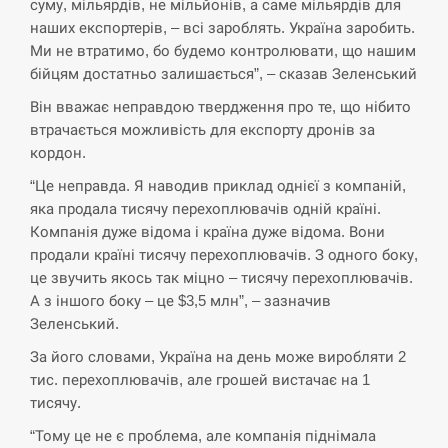
СЕРПЕНЬ
суму, мільярдів, не мільйонів, а саме мільярдів для
наших експортерів, – всі зароблять. Україна заробить.
Поставки ракет для ПВО сократились
Ми не втратимо, бо будемо контролювати, що нашим
14:23
втрое, хотя у партнеров они…
бійцям достатньо залишається”, – сказав Зеленський
Він вважає неправдою твердження про те, що нібито
СЕРПЕНЬ
втрачається можливість для експорту дронів за
кордон.
У Румунії затоплять чотири баржі для
14:10
збільшення потоку води до…
“Це неправда. Я наводив приклад однієї з компаній,
яка продала тисячу перехоплювачів одній країні.
СЕРПЕНЬ
Компанія дуже відома і країна дуже відома. Вони
продали країні тисячу перехоплювачів. З одного боку,
В Москве пожаловались на “кратный
це звучить якось так міцно – тисячу перехоплювачів.
13:53
рост” атак дронов Украины
А з іншого боку – це $3,5 млн”, – зазначив
Зеленський.
СЕРПЕНЬ
За його словами, Україна на день може виробляти 2
тис. перехоплювачів, але грошей вистачає на 1
Біля українського літака в аеропорту
тисячу.
13:40
Лейпцига виявили дрон, ймовірно, з…
“Тому це не є проблема, але компанія піднімала