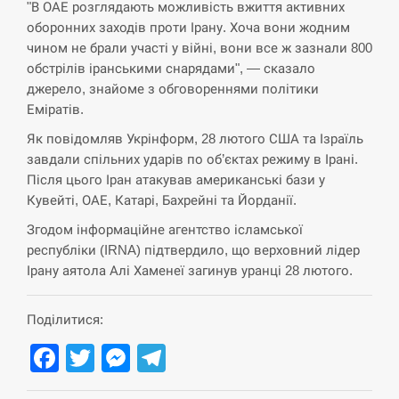
"В ОАЕ розглядають можливість вжиття активних
оборонних заходів проти Ірану. Хоча вони жодним
СЕРПЕНЬ
чином не брали участі у війні, вони все ж зазнали 800
обстрілів іранськими снарядами", — сказало
В Москве пожаловались на “кратный рост” атак
джерело, знайоме з обговореннями політики
13:53
дронов Украины
Еміратів.
СЕРПЕНЬ
Як повідомляв Укрінформ, 28 лютого США та Ізраїль
завдали спільних ударів по об’єктах режиму в Ірані.
Після цього Іран атакував американські бази у
Біля українського літака в аеропорту Лейпцига
13:40
виявили дрон, ймовірно, з…
Кувейті, ОАЕ, Катарі, Бахрейні та Йорданії.
Згодом інформаційне агентство ісламської
СЕРПЕНЬ
республіки (IRNA) підтвердило, що верховний лідер
Ірану аятола Алі Хаменеї загинув уранці 28 лютого.
“Они должны быть уничтожены”: в МИДе
13:23
ответили, как отреагируют на…
Поділитися:
СЕРПЕНЬ
Facebook
Twitter
Messenger
Telegram
Тайвань проводить найбільші військові
13:10