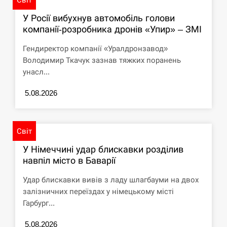
У Росії вибухнув автомобіль голови
компанії-розробника дронів «Упир» – ЗМІ
Гендиректор компанії «Уралдронзавод»
Володимир Ткачук зазнав тяжких поранень
унасл...
5.08.2026
Світ
У Німеччині удар блискавки розділив
навпіл місто в Баварії
Удар блискавки вивів з ладу шлагбауми на двох
залізничних переїздах у німецькому місті
Гарбург...
5.08.2026