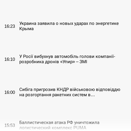
СЕРПЕНЬ
Украина заявила о новых ударах по энергетике
16:23
Крыма
СЕРПЕНЬ
У Росії вибухнув автомобіль голови компанії-
16:10
розробника дронів «Упир» – ЗМІ
СЕРПЕНЬ
Сибіга пригрозив КНДР військовою відповіддю
16:00
на розгортання ракетних систем в…
СЕРПЕНЬ
Баллистическая атака РФ уничтожила
15:53
логистический комплекс PUMA