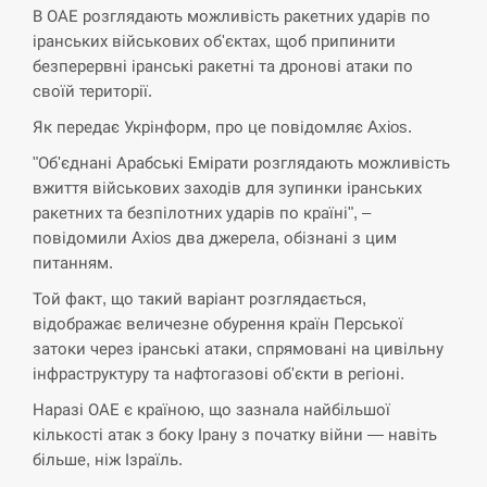
В ОАЕ розглядають можливість ракетних ударів по
іранських військових об'єктах, щоб припинити
СЕРПЕНЬ
безперервні іранські ракетні та дронові атаки по
своїй території.
Экс-послу в США Стефанишиной вручили новое
14:53
подозрение и избирают меру…
Як передає Укрінформ, про це повідомляє Axios.
"Об'єднані Арабські Емірати розглядають можливість
СЕРПЕНЬ
вжиття військових заходів для зупинки іранських
ракетних та безпілотних ударів по країні", –
У Росії розгортається ракетний підрозділ КНДР –
14:40
Reuters
повідомили Axios два джерела, обізнані з цим
питанням.
СЕРПЕНЬ
Той факт, що такий варіант розглядається,
відображає величезне обурення країн Перської
Поставки ракет для ПВО сократились втрое,
затоки через іранські атаки, спрямовані на цивільну
14:23
хотя у партнеров они…
інфраструктуру та нафтогазові об'єкти в регіоні.
Наразі ОАЕ є країною, що зазнала найбільшої
СЕРПЕНЬ
кількості атак з боку Ірану з початку війни — навіть
більше, ніж Ізраїль.
У Румунії затоплять чотири баржі для
14:10
збільшення потоку води до…