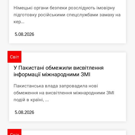
циклоспорозу, захворіли понад 10 тисяч…
Німецькі органи безпеки розслідують імовірну
підготовку російськими спецслужбами замаху на
СЕРПЕНЬ
кер...
Под огнем “Эпицентр”, ROZETKA и “Новая
11:53
5.08.2026
почта”: что известно об…
СЕРПЕНЬ
Світ
У зоопарку Токіо через спеку загинули три
11:40
У Пакистані обмежили висвітлення
левиці
інформації міжнародними ЗМІ
СЕРПЕНЬ
Пакистанська влада запровадила нові
обмеження на висвітлення міжнародними ЗМІ
Россияне ударили “Бардеролями” по Харькову,
подій в країні, ...
11:23
есть пострадавшие
5.08.2026
ЩЕ...
Світ