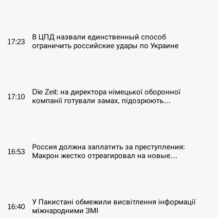
СЕРПЕНЬ
В ЦПД назвали единственный способ
17:23
ограничить российские удары по Украине
СЕРПЕНЬ
Die Zeit: на директора німецької оборонної
17:10
компанії готували замах, підозрюють…
СЕРПЕНЬ
Россия должна заплатить за преступления:
16:53
Макрон жестко отреагировал на новые…
СЕРПЕНЬ
У Пакистані обмежили висвітлення інформації
16:40
міжнародними ЗМІ