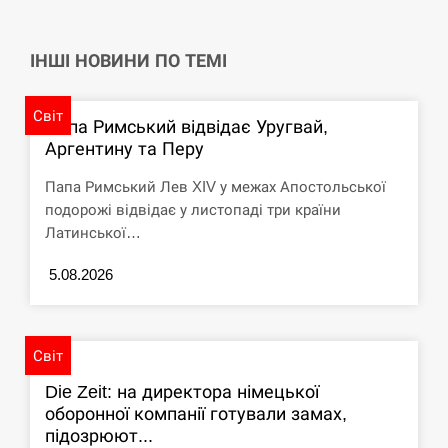
навчання на тлі загрози вторгнення з…
СЕРПЕНЬ
ІНШІ НОВИНИ ПО ТЕМІ
США обсуждают лицензии на Patriot для
12:53
Украины, несмотря на сомнения…
Світ
Папа Римський відвідає Уругвай,
Аргентину та Перу
СЕРПЕНЬ
Папа Римський Лев XIV у межах Апостольської
Латвія готова направити до 20 військових для
подорожі відвідає у листопаді три країни
12:40
розблокування Ормузької протоки
Латинської…
СЕРПЕНЬ
5.08.2026
Силы обороны поразили российскую
12:23
переправу, склады и другие важные объекты…
Світ
СЕРПЕНЬ
Die Zeit: на директора німецької
оборонної компанії готували замах,
підозрюют...
У США зафіксували рекордний спалах
12:10