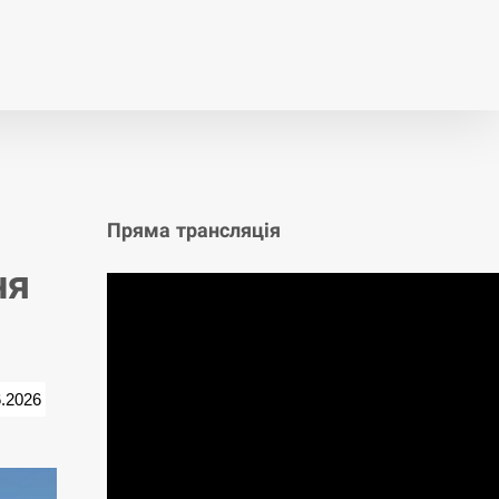
т
Публікації
Опитування
Пряма трансляція
ня
6.2026