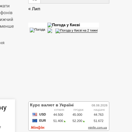
джати
« Лип
ефонів
лижчий
йменше
ня
ну
у