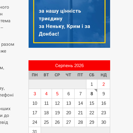
ного
ен
стема
 –
ї разом
оже
Серпень 2026
м,
о
ПН
ВТ
СР
ЧТ
ПТ
СБ
НД
1
2
зу,
3
4
5
6
7
8
9
лефоні
10
11
12
13
14
15
16
інших
17
18
19
20
21
22
23
ми до
евід
24
25
26
27
28
29
30
31