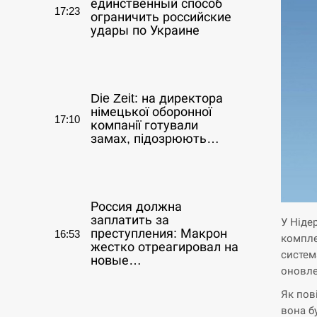
единственный способ
17:23
ограничить российские
удары по Украине
СЕРПЕНЬ
Die Zeit: на директора
німецької оборонної
17:10
компанії готували
замах, підозрюють…
СЕРПЕНЬ
Россия должна
заплатить за
У Ніде
преступления: Макрон
16:53
компле
жестко отреагировал на
систем
новые…
оновле
СЕРПЕНЬ
Як пов
вона б