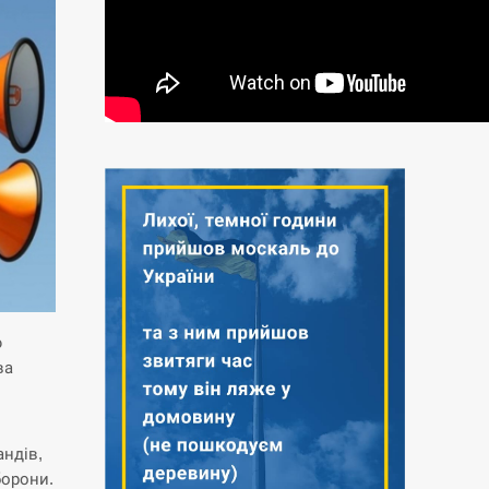
ю
ва
андів,
борони.