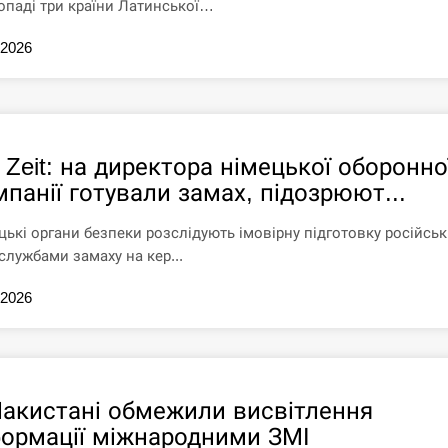
опаді три країни Латинської…
.2026
 Zeit: на директора німецької оборонно
панії готували замах, підозрюют...
цькі органи безпеки розслідують імовірну підготовку російсь
службами замаху на кер...
.2026
Пакистані обмежили висвітлення
формації міжнародними ЗМІ