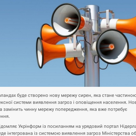
рландах буде створено нову мережу сирен, яка стане частино
ксної системи виявлення загроз і оповіщення населення. Но
а замінить чинну мережу попередження, яка вже потребує
ння.
ідомляє Укрінформ із посиланням на урядовий портал Нідерл
уде інтегрована із системою виявлення загроз Міністерства о