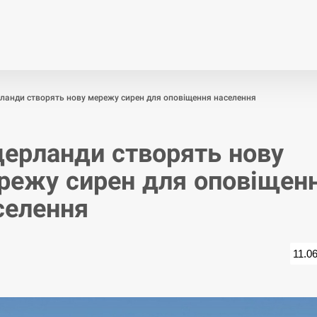
Економіка
Світ
Спор
ланди створять нову мережу сирен для оповіщення населення
дерланди створять нову
режу сирен для оповіщен
селення
11.0