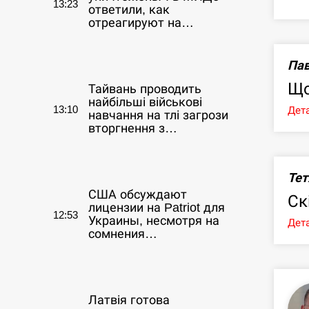
13:23
ответили, как
отреагируют на…
СЕРПЕНЬ
Пав
Що
Тайвань проводить
найбільші військові
13:10
Дета
навчання на тлі загрози
вторгнення з…
СЕРПЕНЬ
Тет
США обсуждают
Ск
лицензии на Patriot для
12:53
Украины, несмотря на
Дета
сомнения…
СЕРПЕНЬ
Латвія готова