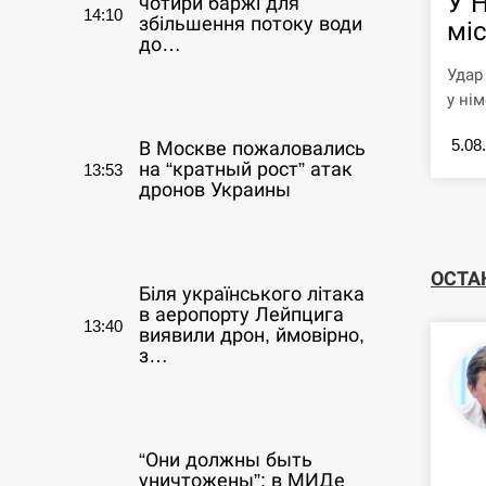
У 
чотири баржі для
14:10
збільшення потоку води
міс
до…
Удар
СЕРПЕНЬ
у нім
5.08
В Москве пожаловались
на “кратный рост” атак
13:53
дронов Украины
СЕРПЕНЬ
ОСТА
Біля українського літака
в аеропорту Лейпцига
13:40
виявили дрон, ймовірно,
з…
СЕРПЕНЬ
“Они должны быть
уничтожены”: в МИДе