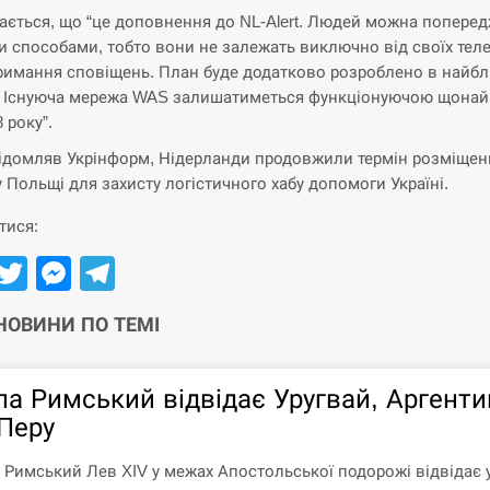
ається, що “це доповнення до NL-Alert. Людей можна попере
и способами, тобто вони не залежать виключно від своїх тел
римання сповіщень. План буде додатково розроблено в найб
. Існуюча мережа WAS залишатиметься функціонуючою щона
 року”.
ідомляв Укрінформ, Нідерланди продовжили термін розміщен
 у Польщі для захисту логістичного хабу допомоги Україні.
тися:
Facebook
Twitter
Messenger
Telegram
 НОВИНИ ПО ТЕМІ
па Римський відвідає Уругвай, Аргенти
 Перу
 Римський Лев XIV у межах Апостольської подорожі відвідає 