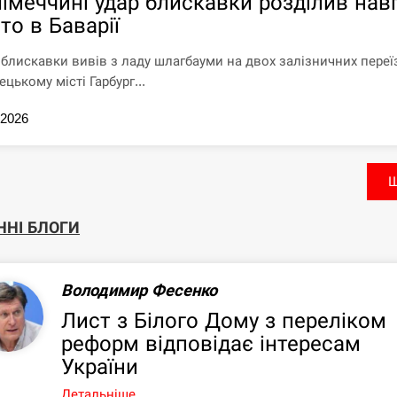
Німеччині удар блискавки розділив нав
то в Баварії
 блискавки вивів з ладу шлагбауми на двох залізничних переї
ецькому місті Гарбург...
.2026
Щ
ННІ БЛОГИ
Володимир Фесенко
Лист з Білого Дому з переліком
реформ відповідає інтересам
України
Детальніше...