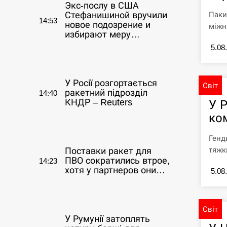
Экс-послу в США
Паки
Стефанишиной вручили
14:53
новое подозрение и
міжна
избирают меру…
5.08
СЕРПЕНЬ
У Росії розгортається
Світ
ракетний підрозділ
14:40
КНДР – Reuters
У 
ко
СЕРПЕНЬ
Генд
тяжк
Поставки ракет для
ПВО сократились втрое,
14:23
хотя у партнеров они…
5.08
СЕРПЕНЬ
Світ
У Румунії затоплять