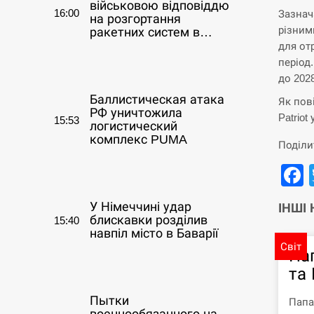
військовою відповіддю
16:00
Зазнач
на розгортання
різним
ракетних систем в…
для от
період
СЕРПЕНЬ
до 2028
Баллистическая атака
Як пов
РФ уничтожила
Patriot
15:53
логистический
комплекс PUMA
Поділи
СЕРПЕНЬ
У Німеччині удар
ІНШІ
блискавки розділив
15:40
навпіл місто в Баварії
Світ
Па
СЕРПЕНЬ
та
Пытки
Папа