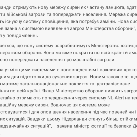
ланди отримують нову мережу сирен як частину ланцюга, здат
ти військові загрози та попереджати населення. Мережа сир
ть існуючу систему оповіщення, яка потребує заміни. Нова си
ов'язана з системою виявлення загроз Міністерства оборони”,
я у повідомленні.
ається, що нову систему розроблятимуть Міністерство юстиці
істерством оборони. Вона матиме покриття по всій країні й зм
сно попереджати населення про масштабні загрози.
раця між цими системами є нововведенням і важливим кроко
дним для підготовки до сучасних загроз. Новим також є те, щ
 матиме загальнонаціональне покриття та централізоване
іння по всій країні. Якщо Міністерство оборони виявить загро
егайно отримають попередження через систему NL-Alert на те
оваційну мережу сирен. Водночас ця система може
стовуватися і для оповіщення населення під час повеней чи 
их ситуацій. Завдяки цьому Нідерланди стануть більш стійки
 надзвичайних ситуацій”, – заявив міністр юстиції та безпеки Д
.