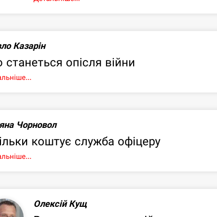
ло Казарін
 станеться опісля війни
льніше...
яна Чорновол
ільки коштує служба офіцеру
льніше...
Олексій Кущ