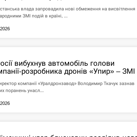
станська влада запровадила нові обмеження на висвітлення
родними ЗМІ подій в країні, ...
.2026
Росії вибухнув автомобіль голови
мпанії-розробника дронів «Упир» – ЗМІ
иректор компанії «Уралдронзавод» Володимир Ткачук зазнав
их поранень унасл...
.2026