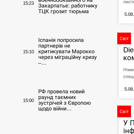
военнообязанного на
лист
15:23
Закарпатье: работнику
ТЦК грозит тюрьма
5.08
СЕРПЕНЬ
Світ
Іспанія попросила
партнерів не
Die
критикувати Марокко
15:10
ком
через міграційну кризу
–…
Німе
спец
СЕРПЕНЬ
5.08
РФ провела новий
раунд таємних
15:00
зустрічей з Європою
щодо війни…
Світ
У 
СЕРПЕНЬ
ін