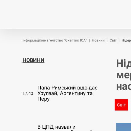
Новини
Війна
Політика
Інформаційне агентство "Скептик ЮА"
|
Новини
|
Світ
|
Нідер
НОВИНИ
Ні
ме
СЕРПЕНЬ
на
Папа Римський відвідає
Уругвай, Аргентину та
17:40
Перу
Світ
СЕРПЕНЬ
В ЦПД назвали