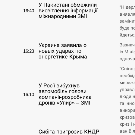
У Пакистані обмежили
“Нідер
висвітлення інформації
16:40
виявля
міжнародними ЗМІ
заміни
буде п
СЕРПЕНЬ
йдетьс
Зазнач
Украина заявила о
новых ударах по
16:23
із Мін
энергетике Крыма
одноча
“Співп
СЕРПЕНЬ
необхі
мережа
У Росії вибухнув
управл
автомобіль голови
16:10
люди н
компанії-розробника
дронів «Упир» – ЗМІ
та інн
викори
СЕРПЕНЬ
кризов
криз і
ван Віл
Сибіга пригрозив КНДР