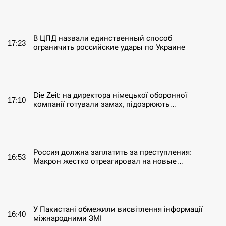
СЕРПЕНЬ
В ЦПД назвали единственный способ
17:23
ограничить российские удары по Украине
СЕРПЕНЬ
Die Zeit: на директора німецької оборонної
17:10
компанії готували замах, підозрюють…
СЕРПЕНЬ
Россия должна заплатить за преступления:
16:53
Макрон жестко отреагировал на новые…
СЕРПЕНЬ
У Пакистані обмежили висвітлення інформації
16:40
міжнародними ЗМІ