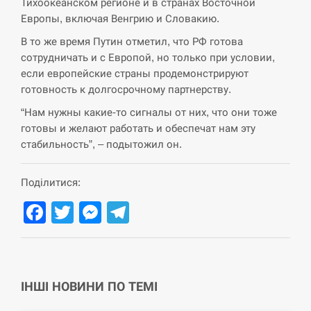
навчання на тлі загрози вторгнення з…
Тихоокеанском регионе и в странах Восточной
Европы, включая Венгрию и Словакию.
СЕРПЕНЬ
В то же время Путин отметил, что РФ готова
сотрудничать и с Европой, но только при условии,
США обсуждают лицензии на Patriot для
12:53
если европейские страны продемонстрируют
Украины, несмотря на сомнения…
готовность к долгосрочному партнерству.
СЕРПЕНЬ
“Нам нужны какие-то сигналы от них, что они тоже
готовы и желают работать и обеспечат нам эту
стабильность”, – подытожил он.
Латвія готова направити до 20 військових для
12:40
розблокування Ормузької протоки
Поділитися:
СЕРПЕНЬ
Facebook
Twitter
Messenger
Telegram
Силы обороны поразили российскую
12:23
переправу, склады и другие важные объекты…
СЕРПЕНЬ
ІНШІ НОВИНИ ПО ТЕМІ
У США зафіксували рекордний спалах
12:10