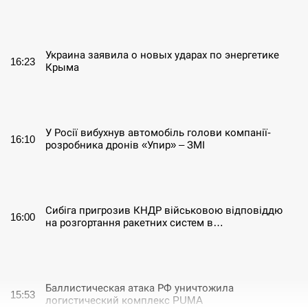
СЕРПЕНЬ
Украина заявила о новых ударах по энергетике
16:23
Крыма
СЕРПЕНЬ
У Росії вибухнув автомобіль голови компанії-
16:10
розробника дронів «Упир» – ЗМІ
СЕРПЕНЬ
Сибіга пригрозив КНДР військовою відповіддю
16:00
на розгортання ракетних систем в…
СЕРПЕНЬ
Баллистическая атака РФ уничтожила
15:53
логистический комплекс PUMA