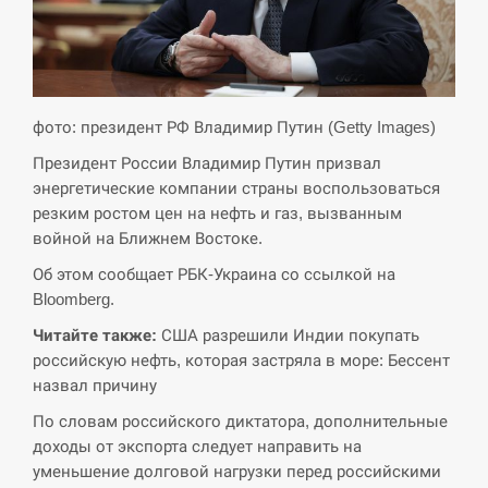
СЕРПЕНЬ
Экс-послу в США Стефанишиной вручили новое
14:53
подозрение и избирают меру…
фото: президент РФ Владимир Путин (Getty Images)
Президент России Владимир Путин призвал
СЕРПЕНЬ
энергетические компании страны воспользоваться
резким ростом цен на нефть и газ, вызванным
У Росії розгортається ракетний підрозділ КНДР –
14:40
войной на Ближнем Востоке.
Reuters
Об этом сообщает РБК-Украина со ссылкой на
СЕРПЕНЬ
Bloomberg.
Читайте также:
США разрешили Индии покупать
Поставки ракет для ПВО сократились втрое,
14:23
российскую нефть, которая застряла в море: Бессент
хотя у партнеров они…
назвал причину
СЕРПЕНЬ
По словам российского диктатора, дополнительные
доходы от экспорта следует направить на
У Румунії затоплять чотири баржі для
уменьшение долговой нагрузки перед российскими
14:10
збільшення потоку води до…