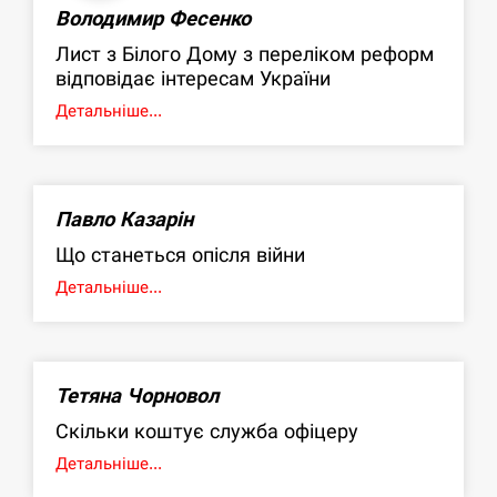
Володимир Фесенко
Лист з Білого Дому з переліком реформ
відповідає інтересам України
Детальніше...
Павло Казарін
Що станеться опісля війни
Детальніше...
Тетяна Чорновол
Скільки коштує служба офіцеру
Детальніше...