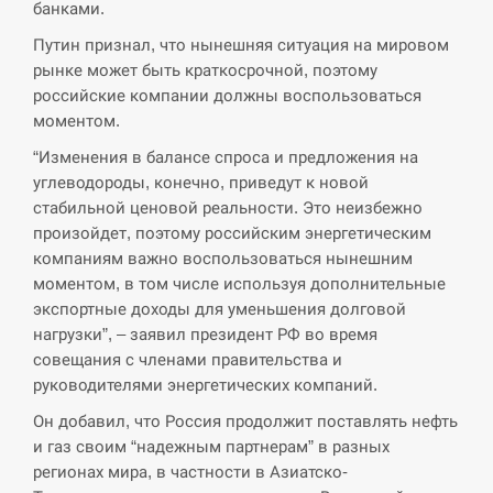
банками.
Путин признал, что нынешняя ситуация на мировом
СЕРПЕНЬ
рынке может быть краткосрочной, поэтому
российские компании должны воспользоваться
В Москве пожаловались на “кратный рост” атак
13:53
моментом.
дронов Украины
“Изменения в балансе спроса и предложения на
СЕРПЕНЬ
углеводороды, конечно, приведут к новой
стабильной ценовой реальности. Это неизбежно
Біля українського літака в аеропорту Лейпцига
произойдет, поэтому российским энергетическим
13:40
виявили дрон, ймовірно, з…
компаниям важно воспользоваться нынешним
моментом, в том числе используя дополнительные
СЕРПЕНЬ
экспортные доходы для уменьшения долговой
нагрузки”, – заявил президент РФ во время
“Они должны быть уничтожены”: в МИДе
совещания с членами правительства и
13:23
ответили, как отреагируют на…
руководителями энергетических компаний.
СЕРПЕНЬ
Он добавил, что Россия продолжит поставлять нефть
и газ своим “надежным партнерам” в разных
регионах мира, в частности в Азиатско-
Тайвань проводить найбільші військові
13:10