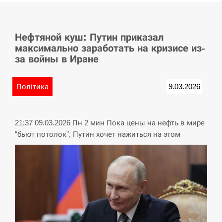
СЕРПЕНЬ
Нефтяной куш: Путин приказал
У Німеччині удар блискавки розділив навпіл
15:40
максимально заработать на кризисе из-
місто в Баварії
за войны в Иране
СЕРПЕНЬ
Політика
9.03.2026
Пытки военнообязанного на Закарпатье:
15:23
работнику ТЦК грозит тюрьма
21:37 09.03.2026 Пн 2 мин Пока цены на нефть в мире
СЕРПЕНЬ
“бьют потолок”, Путин хочет нажиться на этом
Іспанія попросила партнерів не критикувати
15:10
Марокко через міграційну кризу –…
СЕРПЕНЬ
РФ провела новий раунд таємних зустрічей з
15:00
Європою щодо війни…