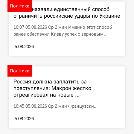
циклоспорозу, захворіли понад 10 тисяч…
Політика
В ЦПД назвали единственный способ
ограничить российские удары по Украине
СЕРПЕНЬ
16:07 05.08.2026 Ср 2 мин Именно этот способ
Под огнем “Эпицентр”, ROZETKA и “Новая
11:53
ранее обеспечил Киеву успех с зерновым…
почта”: что известно об…
5.08.2026
СЕРПЕНЬ
У зоопарку Токіо через спеку загинули три
11:40
левиці
Політика
Россия должна заплатить за
СЕРПЕНЬ
преступления: Макрон жестко
отреагировал на новые ...
Россияне ударили “Бардеролями” по Харькову,
11:23
есть пострадавшие
16:45 05.08.2026 Ср 2 мин Французски...
ЩЕ...
5.08.2026