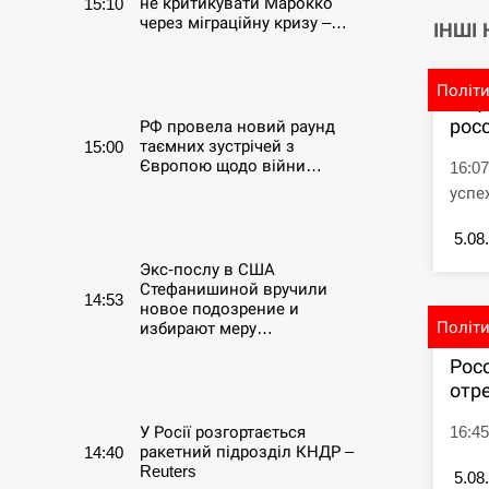
не критикувати Марокко
15:10
через міграційну кризу –…
ІНШІ
СЕРПЕНЬ
Політ
В Ц
рос
РФ провела новий раунд
таємних зустрічей з
15:00
Європою щодо війни…
16:0
успе
СЕРПЕНЬ
5.08
Экс-послу в США
Стефанишиной вручили
14:53
новое подозрение и
Політ
избирают меру…
Рос
СЕРПЕНЬ
отре
16:4
У Росії розгортається
ракетний підрозділ КНДР –
14:40
Reuters
5.08