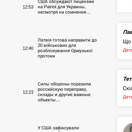
США обсуждают лицензии
на Patriot для Украины,
12:53
несмотря на сомнения…
СЕРПЕНЬ
Пав
Латвія готова направити до
Що 
20 військових для
12:40
Дета
розблокування Ормузької
протоки
СЕРПЕНЬ
Тет
Силы обороны поразили
Скі
российскую переправу,
12:23
склады и другие важные
Дета
объекты…
СЕРПЕНЬ
У США зафіксували