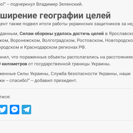
о!” – подчеркнул Владимир Зеленский.
ширение географии целей
ент также подвел итоги работы украинских защитников за н
 данным,
Силам обороны удалось достичь целей
в Ярославск
ком, Воронежском, Волгоградском, Ростовском, Новгородско
родском и Краснодарском регионах РФ.
чнил, что пораженные объекты располагались на расстояниях
0 километров
от государственной границы Украины.
женные Силы Украины, Служба безопасности Украины, наши
ки – спасибо!” – добавил президент.
тися:
Facebook
Twitter
Messenger
Telegram