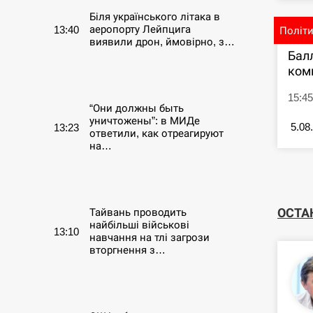
Біля українського літака в
аеропорту Лейпцига
13:40
Політ
виявили дрон, ймовірно, з…
Бал
ком
СЕРПЕНЬ
15:45
“Они должны быть
уничтожены”: в МИДе
5.08
13:23
ответили, как отреагируют
на…
СЕРПЕНЬ
ОСТА
Тайвань проводить
найбільші військові
13:10
навчання на тлі загрози
вторгнення з…
СЕРПЕНЬ