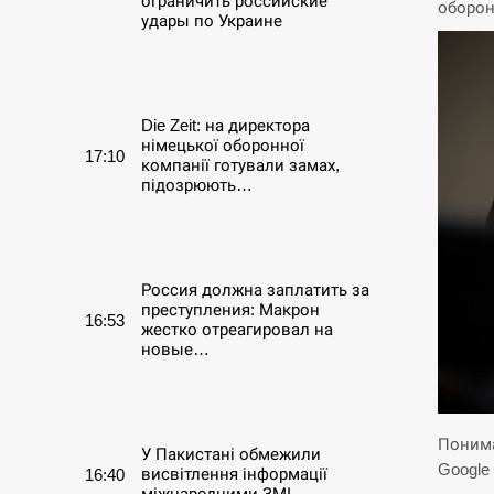
ограничить российские
оборо
удары по Украине
СЕРПЕНЬ
Die Zeit: на директора
німецької оборонної
17:10
компанії готували замах,
підозрюють…
СЕРПЕНЬ
Россия должна заплатить за
преступления: Макрон
16:53
жестко отреагировал на
новые…
СЕРПЕНЬ
Понима
У Пакистані обмежили
Google
висвітлення інформації
16:40
міжнародними ЗМІ