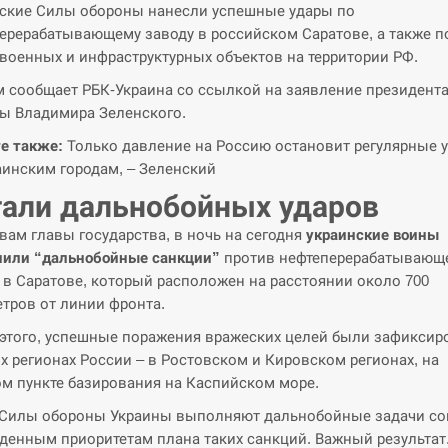
ские Силы обороны нанесли успешные удары по
ерерабатывающему заводу в российском Саратове, а также п
 военных и инфраструктурных объектов на территории РФ.
м сообщает РБК-Украина со ссылкой на заявление президент
ы Владимира Зеленского.
е также:
Только давление на Россию остановит регулярные 
аинским городам, – Зеленский
али дальнобойных ударов
вам главы государства, в ночь на сегодня
украинские воины
или “дальнобойные санкции”
против нефтеперерабатывающ
 в Саратове, который расположен на расстоянии около 700
тров от линии фронта.
этого, успешные поражения вражеских целей были зафикси
их регионах России – в Ростовском и Кировском регионах, на
м пункте базирования на Каспийском море.
Силы обороны Украины выполняют дальнобойные задачи со
денным приоритетам плана таких санкций. Важный результат