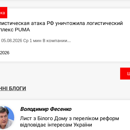
ика
листическая атака РФ уничтожила логистический
плекс PUMA
 05.08.2026 Ср 1 мин В компании...
.2026
Щ
ННІ БЛОГИ
Володимир Фесенко
Лист з Білого Дому з переліком реформ
відповідає інтересам України