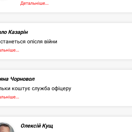
Детальніше...
ло Казарін
станеться опісля війни
льніше...
яна Чорновол
льки коштує служба офіцеру
льніше...
Олексій Кущ