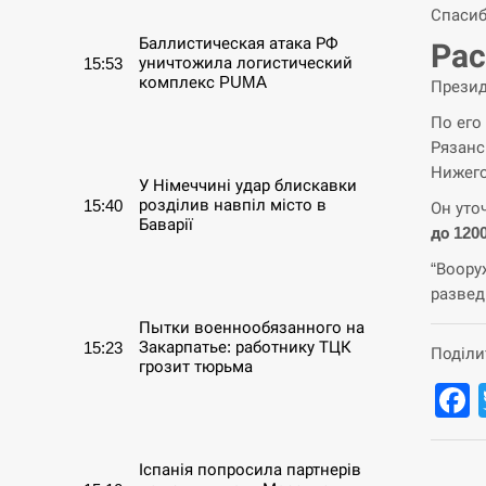
Спасиб
Баллистическая атака РФ
Рас
уничтожила логистический
15:53
комплекс PUMA
Презид
По его
СЕРПЕНЬ
Рязанс
Нижего
У Німеччині удар блискавки
розділив навпіл місто в
15:40
Он уто
Баварії
до 120
“Воору
СЕРПЕНЬ
развед
Пытки военнообязанного на
Закарпатье: работнику ТЦК
15:23
Поділи
грозит тюрьма
СЕРПЕНЬ
Іспанія попросила партнерів