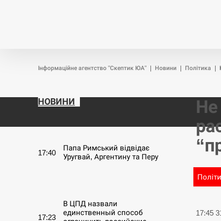
Новини
Війна
Політика
Інформаційне агентство "Скептик ЮА"
|
Новини
|
Політика
|
НОВИНИ
Не
ра
СЕРПЕНЬ
“п
Папа Римський відвідає
17:40
Уругвай, Аргентину та Перу
Політ
СЕРПЕНЬ
В ЦПД назвали
единственный способ
17:45 
17:23