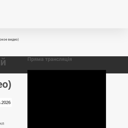
т
Публікації
Опитування
ркое видео)
ий
Пряма трансляція
ео)
5.2026
ил