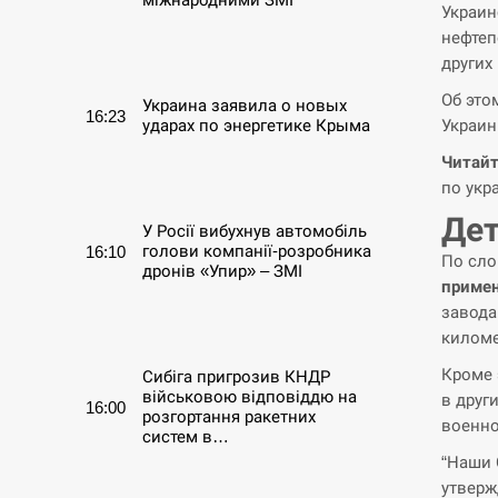
Украин
нефтеп
СЕРПЕНЬ
других
Об это
Украина заявила о новых
16:23
Украин
ударах по энергетике Крыма
Читайт
СЕРПЕНЬ
по укр
Дет
У Росії вибухнув автомобіль
голови компанії-розробника
16:10
По сло
дронів «Упир» – ЗМІ
примен
завода
СЕРПЕНЬ
киломе
Кроме 
Сибіга пригрозив КНДР
військовою відповіддю на
в друг
16:00
розгортання ракетних
военно
систем в…
“Наши 
утверж
СЕРПЕНЬ