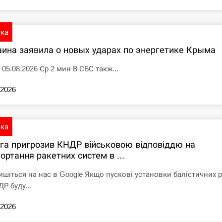
ика
аина заявила о новых ударах по энергетике Крыма
 05.08.2026 Ср 2 мин В СБС такж...
.2026
ика
іга пригрозив КНДР військовою відповіддю на
ортання ракетних систем в ...
ишіться на нас в Google Якщо пускові установки балістичних 
Р буду...
.2026