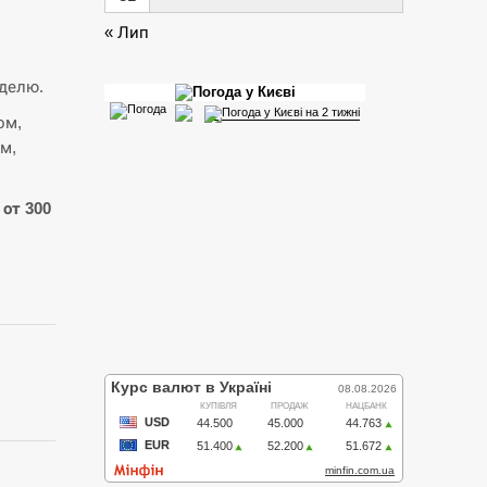
« Лип
еделю.
ом,
м,
от 300