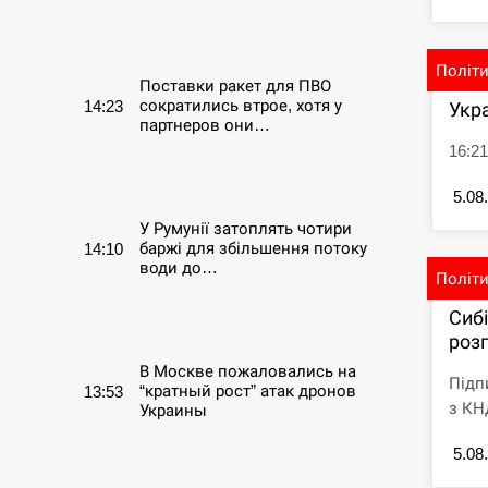
СЕРПЕНЬ
Політ
Поставки ракет для ПВО
сократились втрое, хотя у
14:23
Укр
партнеров они…
16:21
СЕРПЕНЬ
5.08
У Румунії затоплять чотири
баржі для збільшення потоку
14:10
води до…
Політ
Сиб
СЕРПЕНЬ
розг
В Москве пожаловались на
Підп
“кратный рост” атак дронов
13:53
з КНД
Украины
5.08
СЕРПЕНЬ