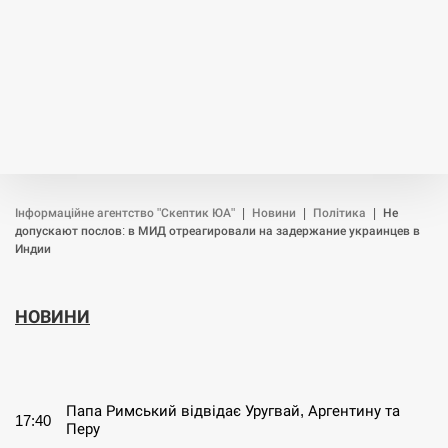
Інформаційне агентство "Скептик ЮА"
|
Новини
|
Політика
|
Не
допускают послов: в МИД отреагировали на задержание украинцев в
Индии
НОВИНИ
СЕРПЕНЬ
Папа Римський відвідає Уругвай, Аргентину та
17:40
Перу