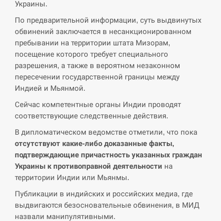
Украины.
По предварительной информации, суть выдвинутых
СЕРПЕНЬ
обвинений заключается в несанкционированном
пребывании на территории штата Мизорам,
В Москве пожаловались на “кратный рост” атак
13:53
посещение которого требует специального
дронов Украины
разрешения, а также в вероятном незаконном
пересечении государственной границы между
СЕРПЕНЬ
Индией и Мьянмой.
Біля українського літака в аеропорту Лейпцига
Сейчас компетентные органы Индии проводят
13:40
виявили дрон, ймовірно, з…
соответствующие следственные действия.
В дипломатическом ведомстве отметили, что пока
СЕРПЕНЬ
отсутствуют какие-либо доказанные факты,
подтверждающие причастность указанных граждан
“Они должны быть уничтожены”: в МИДе
13:23
ответили, как отреагируют на…
Украины к противоправной деятельности
на
территории Индии или Мьянмы.
СЕРПЕНЬ
Публикации в индийских и российских медиа, где
выдвигаются безосновательные обвинения, в МИД
Тайвань проводить найбільші військові
назвали манипулятивными.
13:10