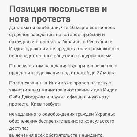
навчання на тлі загрози вторгнення з…
Позиция посольства и
СЕРПЕНЬ
нота протеста
Дипломаты сообщили, что 16 марта состоялось
США обсуждают лицензии на Patriot для
12:53
судебное заседание, на которое прибыли и
Украины, несмотря на сомнения…
сотрудники посольства Украины в Республике
Индия, однако им не предоставили возможности
СЕРПЕНЬ
непосредственного общения с задержанными.
Латвія готова направити до 20 військових для
По результатам заседания суд принял решение о
12:40
розблокування Ормузької протоки
продлении содержания под стражей до 27 марта.
Посол Украины в Индии уже провел встречу с
СЕРПЕНЬ
заместителем министра иностранных дел Индии
Сиби Джорджем и вручил официальную ноту
Силы обороны поразили российскую
12:23
протеста. Киев требует:
переправу, склады и другие важные объекты…
немедленного освобождения граждан Украины;
СЕРПЕНЬ
обеспечения беспрепятственного консульского
доступа;
У США зафіксували рекордний спалах
выяснения всех обстоятельств инцидента.
12:10