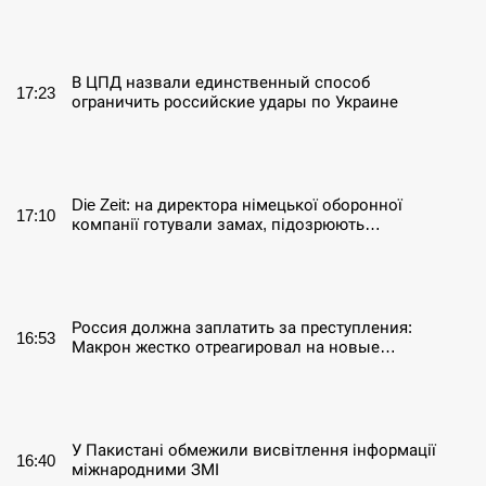
СЕРПЕНЬ
В ЦПД назвали единственный способ
17:23
ограничить российские удары по Украине
СЕРПЕНЬ
Die Zeit: на директора німецької оборонної
17:10
компанії готували замах, підозрюють…
СЕРПЕНЬ
Россия должна заплатить за преступления:
16:53
Макрон жестко отреагировал на новые…
СЕРПЕНЬ
У Пакистані обмежили висвітлення інформації
16:40
міжнародними ЗМІ