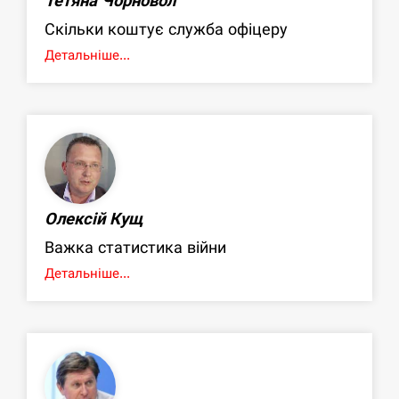
Тетяна Чорновол
Скільки коштує служба офіцеру
Детальніше...
Олексій Кущ
Важка статистика війни
Детальніше...