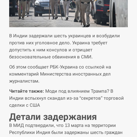
СЕРПЕНЬ
Экс-послу в США Стефанишиной вручили новое
14:53
подозрение и избирают меру…
В Индии задержали шесть украинцев и возбудили
против них уголовное дело. Украина требует
СЕРПЕНЬ
допустить к ним консулов и отрицает
безосновательные обвинения в СМИ.
У Росії розгортається ракетний підрозділ КНДР –
14:40
Об этом сообщает РБК-Украина со ссылкой на
Reuters
комментарий Министерства иностранных дел
журналистам.
СЕРПЕНЬ
Читайте также:
Моди под влиянием Трампа? В
Поставки ракет для ПВО сократились втрое,
Индии вспыхнул скандал из-за “секретов” торговой
14:23
хотя у партнеров они…
сделки с США
Детали задержания
СЕРПЕНЬ
В МИД подтвердили, что 13 марта на территории
У Румунії затоплять чотири баржі для
Республики Индия были задержаны шесть граждан
14:10
збільшення потоку води до…