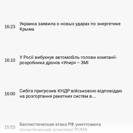
СЕРПЕНЬ
Украина заявила о новых ударах по энергетике
16:23
Крыма
СЕРПЕНЬ
У Росії вибухнув автомобіль голови компанії-
16:10
розробника дронів «Упир» – ЗМІ
СЕРПЕНЬ
Сибіга пригрозив КНДР військовою відповіддю
16:00
на розгортання ракетних систем в…
СЕРПЕНЬ
Баллистическая атака РФ уничтожила
15:53
логистический комплекс PUMA