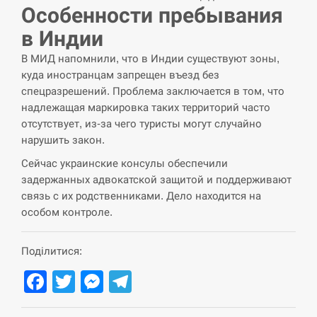
циклоспорозу, захворіли понад 10 тисяч…
Особенности пребывания
в Индии
СЕРПЕНЬ
В МИД напомнили, что в Индии существуют зоны,
Под огнем “Эпицентр”, ROZETKA и “Новая
куда иностранцам запрещен въезд без
11:53
почта”: что известно об…
спецразрешений. Проблема заключается в том, что
надлежащая маркировка таких территорий часто
СЕРПЕНЬ
отсутствует, из-за чего туристы могут случайно
нарушить закон.
У зоопарку Токіо через спеку загинули три
11:40
Сейчас украинские консулы обеспечили
левиці
задержанных адвокатской защитой и поддерживают
связь с их родственниками. Дело находится на
СЕРПЕНЬ
особом контроле.
Россияне ударили “Бардеролями” по Харькову,
11:23
есть пострадавшие
Поділитися:
ЩЕ...
Facebook
Twitter
Messenger
Telegram