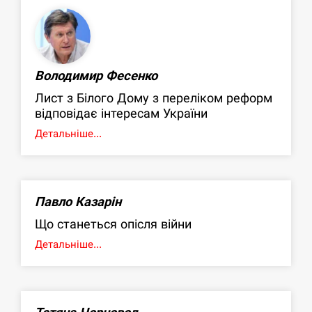
Володимир Фесенко
Лист з Білого Дому з переліком реформ
відповідає інтересам України
Детальніше...
Павло Казарін
Що станеться опісля війни
Детальніше...