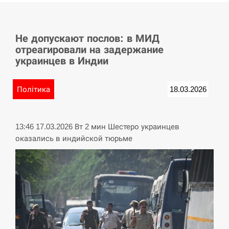
СЕРПЕНЬ
Не допускают послов: в МИД
У Німеччині удар блискавки розділив навпіл
15:40
отреагировали на задержание
місто в Баварії
украинцев в Индии
СЕРПЕНЬ
Політика
18.03.2026
Пытки военнообязанного на Закарпатье:
15:23
работнику ТЦК грозит тюрьма
13:46 17.03.2026 Вт 2 мин Шестеро украинцев
СЕРПЕНЬ
оказались в индийской тюрьме
Іспанія попросила партнерів не критикувати
15:10
Марокко через міграційну кризу –…
СЕРПЕНЬ
РФ провела новий раунд таємних зустрічей з
15:00
Європою щодо війни…