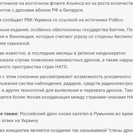
отников на восточном фланге Альянса из-за роста количест
нтов с дронами вблизи РФ и Беларуси.
м сообщает РБК-Украина со ссылкой на источники Politico.
ным издания, особенно обеспокоены государства Балтии, По
я и Финляндия, которые считают угрозу со стороны беспило
лее серьезной.
как известно, в последние месяцы в регионе неоднократно
овали случаи появления неизвестных дронов, а также наруш
ного пространства стран НАТО.
и с этим союзники рассматривают возможность ускоренного
тывания систем наблюдения, радаров, средств радиоэлектро
 и других технологий для выявления и перехвата дронов. Так
ается более тесная координация между странами-членами НА
е также:
Российский дрон снова залетел в Румынию во врем
 атаки на Украину
из инициатив является создание так называемой “стены дро