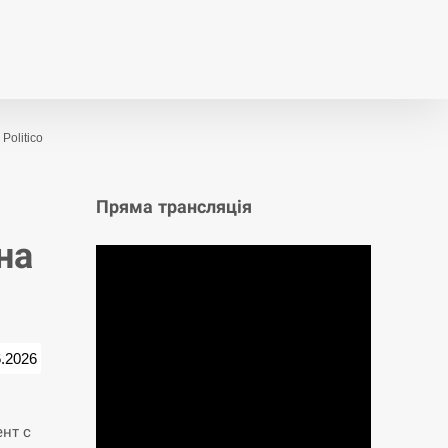
т
Публікації
Опитування
olitico
Пряма трансляція
на
6.2026
ент с