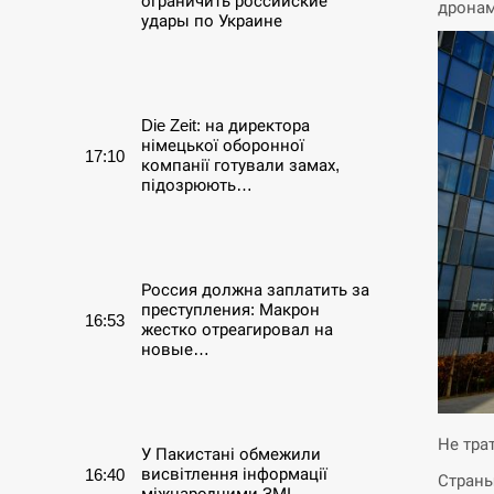
ограничить российские
дрона
удары по Украине
СЕРПЕНЬ
Die Zeit: на директора
німецької оборонної
17:10
компанії готували замах,
підозрюють…
СЕРПЕНЬ
Россия должна заплатить за
преступления: Макрон
16:53
жестко отреагировал на
новые…
СЕРПЕНЬ
Не тра
У Пакистані обмежили
висвітлення інформації
16:40
Страны
міжнародними ЗМІ