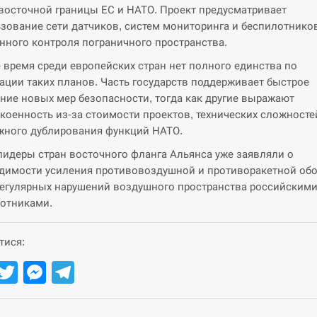
восточной границы ЕС и НАТО. Проект предусматривает
зование сети датчиков, систем мониторинга и беспилотнико
нного контроля пограничного пространства.
е время среди европейских стран нет полного единства по
ации таких планов. Часть государств поддерживает быстрое
ние новых мер безопасности, тогда как другие выражают
коенность из-за стоимости проектов, технических сложносте
ного дублирования функций НАТО.
лидеры стран восточного фланга Альянса уже заявляли о
димости усиления противовоздушной и противоракетной об
регулярных нарушений воздушного пространства российским
отниками.
тися:
Facebook
Twitter
Messenger
Telegram