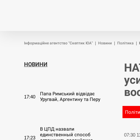
Новини
Війна
Політика
Інформаційне агентство "Скептик ЮА"
|
Новини
|
Політика
|
НОВИНИ
НА
ус
СЕРПЕНЬ
во
Папа Римський відвідає
17:40
Уругвай, Аргентину та Перу
Політ
СЕРПЕНЬ
В ЦПД назвали
единственный способ
07:30 
17:23