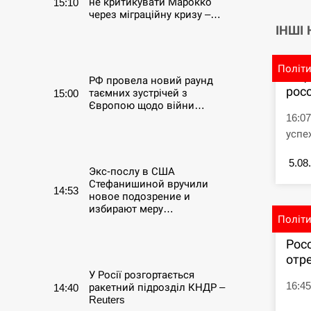
не критикувати Марокко
15:10
через міграційну кризу –…
ІНШІ
СЕРПЕНЬ
Політ
В Ц
РФ провела новий раунд
рос
таємних зустрічей з
15:00
Європою щодо війни…
16:0
успе
СЕРПЕНЬ
5.08
Экс-послу в США
Стефанишиной вручили
14:53
новое подозрение и
избирают меру…
Політ
СЕРПЕНЬ
Рос
отре
У Росії розгортається
16:4
ракетний підрозділ КНДР –
14:40
Reuters