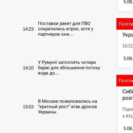
5.08
СЕРПЕНЬ
Поставки ракет для ПВО
Політ
сократились втрое, хотя у
14:23
Укр
партнеров они…
16:21
СЕРПЕНЬ
5.08
У Румунії затоплять чотири
баржі для збільшення потоку
14:10
води до…
Політ
СЕРПЕНЬ
Сиб
розг
В Москве пожаловались на
“кратный рост” атак дронов
13:53
Підп
Украины
з КНД
СЕРПЕНЬ
5.08