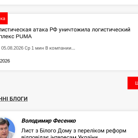
ика
листическая атака РФ уничтожила логистический
плекс PUMA
 05.08.2026 Ср 1 мин В компании...
.2026
Щ
ННІ БЛОГИ
Володимир Фесенко
Лист з Білого Дому з переліком реформ
відповідає інтересам України