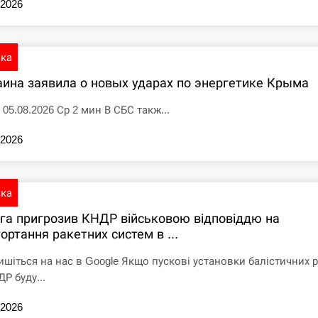
.2026
ика
аина заявила о новых ударах по энергетике Крыма
 05.08.2026 Ср 2 мин В СБС такж...
.2026
ика
іга пригрозив КНДР військовою відповіддю на
ортання ракетних систем в ...
ишіться на нас в Google Якщо пускові установки балістичних 
Р буду...
.2026