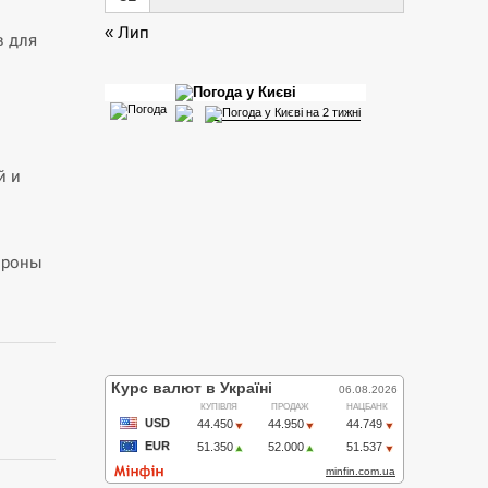
« Лип
в для
й и
ороны
и