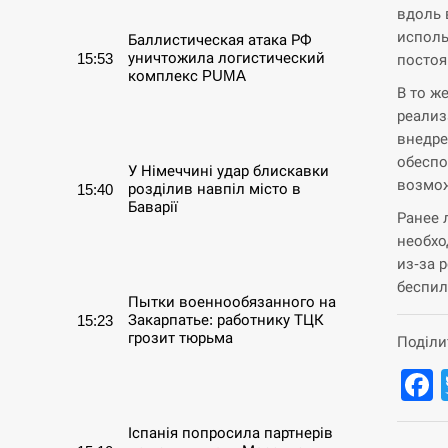
вдоль 
исполь
Баллистическая атака РФ
уничтожила логистический
15:53
постоя
комплекс PUMA
В то ж
реализ
СЕРПЕНЬ
внедре
обеспо
У Німеччині удар блискавки
возмож
розділив навпіл місто в
15:40
Баварії
Ранее 
необхо
СЕРПЕНЬ
из-за 
беспил
Пытки военнообязанного на
Закарпатье: работнику ТЦК
15:23
грозит тюрьма
Поділи
СЕРПЕНЬ
Іспанія попросила партнерів