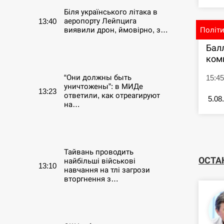
Біля українського літака в
аеропорту Лейпцига
13:40
Політ
виявили дрон, ймовірно, з…
Бал
СЕРПЕНЬ
ком
“Они должны быть
15:45
уничтожены”: в МИДе
13:23
ответили, как отреагируют
5.08
на…
СЕРПЕНЬ
Тайвань проводить
ОСТА
найбільші військові
13:10
навчання на тлі загрози
вторгнення з…
СЕРПЕНЬ