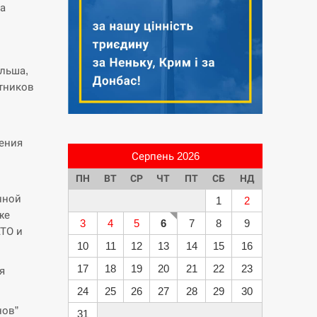
ва
льша,
тников
ения
Серпень 2026
ПН
ВТ
СР
ЧТ
ПТ
СБ
НД
нной
1
2
же
3
4
5
6
7
8
9
ТО и
10
11
12
13
14
15
16
17
18
19
20
21
22
23
я
24
25
26
27
28
29
30
нов”
31