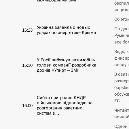
беспил
инциде
СЕРПЕНЬ
Об это
Украина заявила о новых
По дан
16:23
ударах по энергетике Крыма
Румыни
все бо
СЕРПЕНЬ
Ведь, 
фиксир
У Росії вибухнув автомобіль
воздуш
голови компанії-розробника
16:10
дронів «Упир» – ЗМІ
В связ
развер
СЕРПЕНЬ
борьбы
обсужд
Сибіга пригрозив КНДР
ЕС.
військовою відповіддю на
16:00
розгортання ракетних
Читайт
систем в…
ночной
Одной 
СЕРПЕНЬ