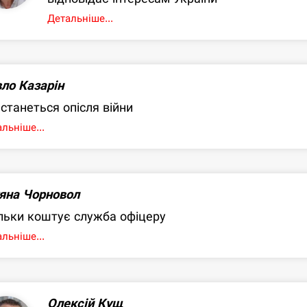
Детальніше...
ло Казарін
станеться опісля війни
льніше...
яна Чорновол
льки коштує служба офіцеру
льніше...
Олексій Кущ