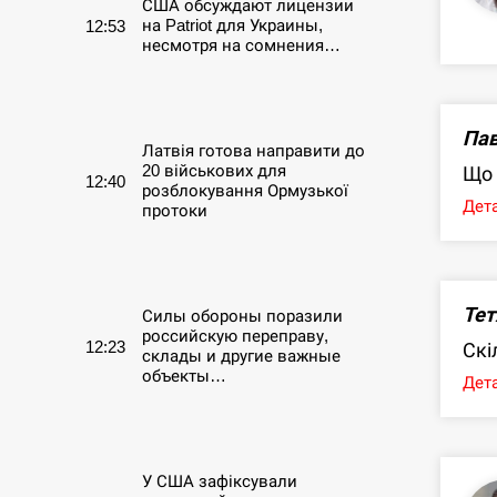
США обсуждают лицензии
на Patriot для Украины,
12:53
несмотря на сомнения…
СЕРПЕНЬ
Пав
Латвія готова направити до
20 військових для
Що 
12:40
розблокування Ормузької
Дета
протоки
СЕРПЕНЬ
Тет
Силы обороны поразили
российскую переправу,
12:23
Скі
склады и другие важные
объекты…
Дета
СЕРПЕНЬ
У США зафіксували