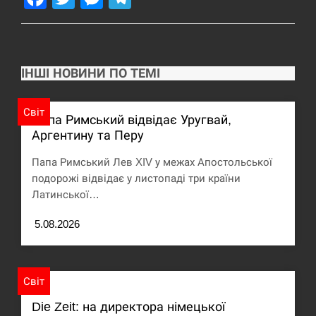
США обсуждают лицензии на Patriot для
12:53
Украины, несмотря на сомнения…
СЕРПЕНЬ
ІНШІ НОВИНИ ПО ТЕМІ
Латвія готова направити до 20 військових для
12:40
розблокування Ормузької протоки
Світ
Папа Римський відвідає Уругвай,
Аргентину та Перу
СЕРПЕНЬ
Папа Римський Лев XIV у межах Апостольської
Силы обороны поразили российскую
12:23
подорожі відвідає у листопаді три країни
переправу, склады и другие важные объекты…
Латинської…
СЕРПЕНЬ
5.08.2026
У США зафіксували рекордний спалах
12:10
циклоспорозу, захворіли понад 10 тисяч…
Світ
СЕРПЕНЬ
Die Zeit: на директора німецької