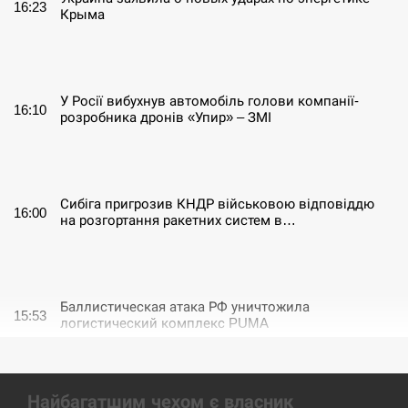
16:23
Крыма
СЕРПЕНЬ
У Росії вибухнув автомобіль голови компанії-
16:10
розробника дронів «Упир» – ЗМІ
СЕРПЕНЬ
Сибіга пригрозив КНДР військовою відповіддю
16:00
на розгортання ракетних систем в…
СЕРПЕНЬ
Баллистическая атака РФ уничтожила
15:53
логистический комплекс PUMA
СЕРПЕНЬ
Найбагатшим чехом є власник