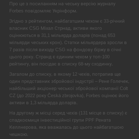
Экс-послу в США Стефанишиной вручили новое
Про це з посиланням на чеську версію журналу
14:53
подозрение и избирают меру…
Forbes повідомляє Укрінформ.
Згідно з рейтингом, найбагатшим чехом є 33-річний
СЕРПЕНЬ
власник CSG Міхал Стрнад, активи якого
оцінюються в 31,1 мільярда доларів (понад 653
У Росії розгортається ракетний підрозділ КНДР –
14:40
Reuters
мільярди чеських крон). Статки мільярдера зросли в
7 разів після виходу CSG на фондову біржу в січні
СЕРПЕНЬ
цього року. Странд є єдиним чехом у топ-100
рейтингу, він посідає в списку 68-му сходинку.
Поставки ракет для ПВО сократились втрое,
Загалом до списку, в якому 12 чехів, потрапив ще
14:23
хотя у партнеров они…
один представник збройової індустрії – Рене Голечек,
найбільший акціонер чеської збройової компанії Colt
СЕРПЕНЬ
CZ (до 2022 року Česká zbrojovka), Forbes оцінює його
активи в 1,3 мільярда доларів.
У Румунії затоплять чотири баржі для
14:10
збільшення потоку води до…
На другому ж місці серед чехів (131 місце в списку) є
спадкоємиця інвестиційної групи PPF Рената
СЕРПЕНЬ
Келлнерова, яка вважалась до цього найбагатшою
чешкою.