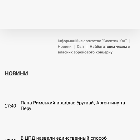
Інформаційне агентство "Скептик ЮА"
|
Новини
|
Світ
|
Найбагатшим чехом є
власник збройового концерну
НОВИНИ
СЕРПЕНЬ
Папа Римський відвідає Уругвай, Аргентину та
17:40
Перу
СЕРПЕНЬ
В ЦПД назвали единственный способ