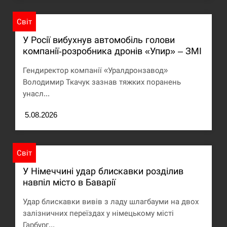
Світ
У Росії вибухнув автомобіль голови
компанії-розробника дронів «Упир» – ЗМІ
Гендиректор компанії «Уралдронзавод»
Володимир Ткачук зазнав тяжких поранень
унасл...
5.08.2026
Світ
У Німеччині удар блискавки розділив
навпіл місто в Баварії
Удар блискавки вивів з ладу шлагбауми на двох
залізничних переїздах у німецькому місті
Гарбург...