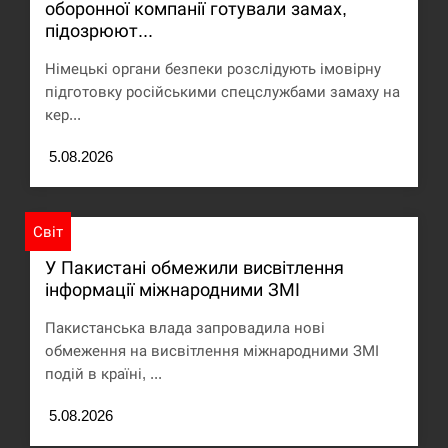
оборонної компанії готували замах,
Под огнем “Эпицентр”, ROZETKA и “Новая
11:53
підозрюют...
почта”: что известно об…
Німецькі органи безпеки розслідують імовірну
СЕРПЕНЬ
підготовку російськими спецслужбами замаху на
кер...
У зоопарку Токіо через спеку загинули три
11:40
левиці
5.08.2026
СЕРПЕНЬ
Світ
Россияне ударили “Бардеролями” по Харькову,
11:23
есть пострадавшие
У Пакистані обмежили висвітлення
інформації міжнародними ЗМІ
ЩЕ...
Пакистанська влада запровадила нові
обмеження на висвітлення міжнародними ЗМІ
подій в країні, ...
5.08.2026