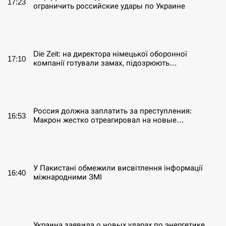
17:23
ограничить российские удары по Украине
СЕРПЕНЬ
Die Zeit: на директора німецької оборонної
17:10
компанії готували замах, підозрюють…
СЕРПЕНЬ
Россия должна заплатить за преступления:
16:53
Макрон жестко отреагировал на новые…
СЕРПЕНЬ
У Пакистані обмежили висвітлення інформації
16:40
міжнародними ЗМІ
СЕРПЕНЬ
Украина заявила о новых ударах по энергетике