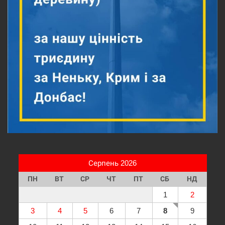
Серпень 2026
ПН
ВТ
СР
ЧТ
ПТ
СБ
НД
1
2
3
4
5
6
7
8
9