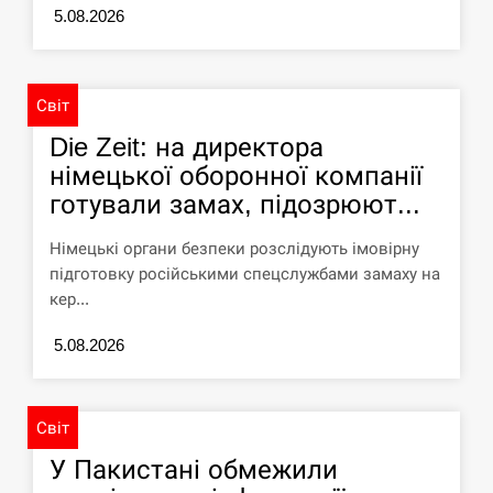
5.08.2026
“Они должны быть уничтожены”: в
13:23
МИДе ответили, как отреагируют на…
Світ
СЕРПЕНЬ
Die Zeit: на директора
німецької оборонної компанії
Тайвань проводить найбільші військові
13:10
навчання на тлі загрози вторгнення з…
готували замах, підозрюют...
СЕРПЕНЬ
Німецькі органи безпеки розслідують імовірну
підготовку російськими спецслужбами замаху на
США обсуждают лицензии на Patriot для
кер...
12:53
Украины, несмотря на сомнения…
5.08.2026
СЕРПЕНЬ
Латвія готова направити до 20
Світ
військових для розблокування
12:40
У Пакистані обмежили
Ормузької протоки