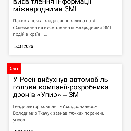
висвітлення інформації
СЕРПЕНЬ
міжнародними ЗМІ
Пакистанська влада запровадила нові
Силы обороны поразили российскую
переправу, склады и другие важные
12:23
обмеження на висвітлення міжнародними ЗМІ
объекты…
подій в країні, ...
СЕРПЕНЬ
5.08.2026
У США зафіксували рекордний спалах
циклоспорозу, захворіли понад 10
12:10
Світ
тисяч…
У Росії вибухнув автомобіль
СЕРПЕНЬ
голови компанії-розробника
дронів «Упир» – ЗМІ
Под огнем “Эпицентр”, ROZETKA и
11:53
“Новая почта”: что известно об…
Гендиректор компанії «Уралдронзавод»
Володимир Ткачук зазнав тяжких поранень
СЕРПЕНЬ
унасл...