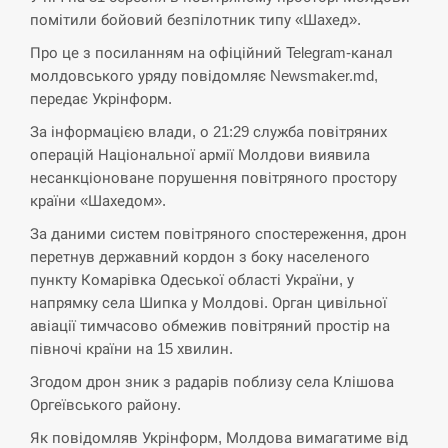
кризу –…
помітили бойовий безпілотник типу «Шахед».
Про це з посиланням на офіційний Telegram-канал
СЕРПЕНЬ
молдовського уряду повідомляє Newsmaker.md,
передає Укрінформ.
РФ провела новий раунд таємних
15:00
зустрічей з Європою щодо війни…
За інформацією влади, о 21:29 служба повітряних
операцій Національної армії Молдови виявила
несанкціоноване порушення повітряного простору
СЕРПЕНЬ
країни «Шахедом».
Экс-послу в США Стефанишиной
За даними систем повітряного спостереження, дрон
вручили новое подозрение и избирают
14:53
перетнув державний кордон з боку населеного
меру…
пункту Комарівка Одеської області України, у
напрямку села Шипка у Молдові. Орган цивільної
СЕРПЕНЬ
авіації тимчасово обмежив повітряний простір на
півночі країни на 15 хвилин.
У Росії розгортається ракетний підрозділ
14:40
КНДР – Reuters
Згодом дрон зник з радарів поблизу села Клішова
Оргеївського району.
СЕРПЕНЬ
Як повідомляв Укрінформ, Молдова вимагатиме від