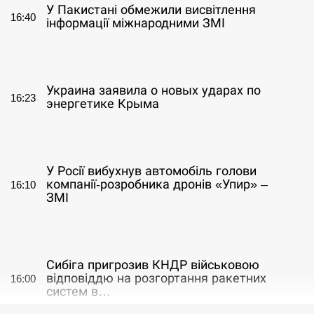
У Пакистані обмежили висвітлення
16:40
інформації міжнародними ЗМІ
СЕРПЕНЬ
Украина заявила о новых ударах по
16:23
энергетике Крыма
СЕРПЕНЬ
У Росії вибухнув автомобіль голови
компанії-розробника дронів «Упир» –
16:10
ЗМІ
СЕРПЕНЬ
Сибіга пригрозив КНДР військовою
відповіддю на розгортання ракетних
16:00
систем в…