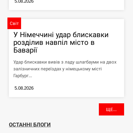
5.08.2026
У зоопарку Токіо через спеку загинули
11:40
три левиці
СЕРПЕНЬ
Світ
У Німеччині удар блискавки
Россияне ударили “Бардеролями” по
11:23
розділив навпіл місто в
Харькову, есть пострадавшие
Баварії
ЩЕ...
Удар блискавки вивів з ладу шлагбауми на двох
залізничних переїздах у німецькому місті
Гарбург...
5.08.2026
ЩЕ...
ОСТАННІ БЛОГИ