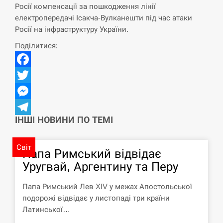
Росії компенсації за пошкодження лінії
Поставки ракет для ПВО сократились
електропередачі Ісакча-Вулканешти під час атаки
14:23
втрое, хотя у партнеров они…
Росії на інфраструктуру України.
Поділитися:
СЕРПЕНЬ
У Румунії затоплять чотири баржі для
Facebook
14:10
збільшення потоку води до…
Twitter
СЕРПЕНЬ
Messenger
ІНШІ НОВИНИ ПО ТЕМІ
Telegram
В Москве пожаловались на “кратный
13:53
рост” атак дронов Украины
Світ
Папа Римський відвідає
СЕРПЕНЬ
Уругвай, Аргентину та Перу
Біля українського літака в аеропорту
Папа Римський Лев XIV у межах Апостольської
13:40
Лейпцига виявили дрон, ймовірно, з…
подорожі відвідає у листопаді три країни
Латинської…
СЕРПЕНЬ