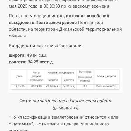
мая 2026 года, в 06:39:39 по киевскому времени.
СЕРПЕНЬ
По данным специалистов,
источник колебаний
В Москве пожаловались на “кратный рост” атак
находился в Полтавском районе
Полтавской
13:53
дронов Украины
области, на территории Диканьской территориальной
общины.
СЕРПЕНЬ
Координаты источника составили:
Біля українського літака в аеропорту Лейпцига
широта: 49,84 с.ш.
13:40
виявили дрон, ймовірно, з…
долгота: 34,25 вост.д.
СЕРПЕНЬ
“Они должны быть уничтожены”: в МИДе
13:23
ответили, как отреагируют на…
Фото:
землетрясение в Полтавском районе
СЕРПЕНЬ
(gcsk.gov.ua)
“По классификации землетрясений относится к еле
Тайвань проводить найбільші військові
13:10
ощутимым”, – отметили в центре специального
навчання на тлі загрози вторгнення з…
контроля.