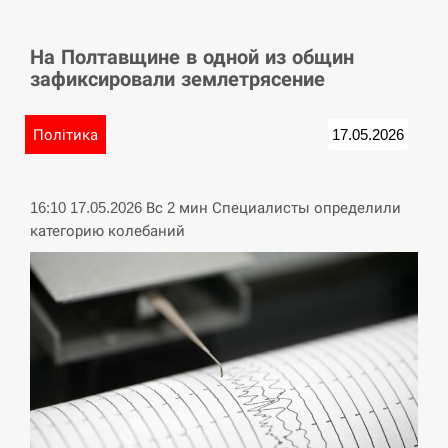
СЕРПЕНЬ
На Полтавщине в одной из общин
У Німеччині удар блискавки розділив навпіл
15:40
зафиксировали землетрясение
місто в Баварії
СЕРПЕНЬ
Політика
17.05.2026
Пытки военнообязанного на Закарпатье:
15:23
работнику ТЦК грозит тюрьма
16:10 17.05.2026 Вс 2 мин Специалисты определили
категорию колебаний
СЕРПЕНЬ
Іспанія попросила партнерів не критикувати
15:10
Марокко через міграційну кризу –…
СЕРПЕНЬ
РФ провела новий раунд таємних зустрічей з
15:00
Європою щодо війни…