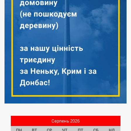
Серпень 2026
ПН
ВТ
СР
ЧТ
ПТ
СБ
НД