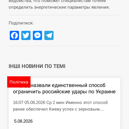
ведомства, что поможет специалистам точнее
определить энергетические параметры явления.
СЕРПЕНЬ
Поділитися:
Под огнем “Эпицентр”, ROZETKA и “Новая
11:53
почта”: что известно об…
Facebook
Twitter
Messenger
Telegram
СЕРПЕНЬ
У зоопарку Токіо через спеку загинули три
11:40
левиці
ІНШІ НОВИНИ ПО ТЕМІ
СЕРПЕНЬ
Політика
В ЦПД назвали единственный способ
Россияне ударили “Бардеролями” по Харькову,
ограничить российские удары по Украине
11:23
есть пострадавшие
16:07 05.08.2026 Ср 2 мин Именно этот способ
ЩЕ...
ранее обеспечил Киеву успех с зерновым…
5.08.2026