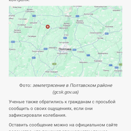
СЕРПЕНЬ
США обсуждают лицензии на Patriot для
12:53
Украины, несмотря на сомнения…
СЕРПЕНЬ
Латвія готова направити до 20 військових для
12:40
розблокування Ормузької протоки
СЕРПЕНЬ
Фото:
землетрясение в Полтавском районе
Силы обороны поразили российскую
12:23
(gcsk.gov.ua)
переправу, склады и другие важные объекты…
Ученые также обратились к гражданам с просьбой
СЕРПЕНЬ
сообщить о своих ощущениях, если они
зафиксировали колебания.
У США зафіксували рекордний спалах
12:10
Оставить сообщение можно на официальном сайте
циклоспорозу, захворіли понад 10 тисяч…