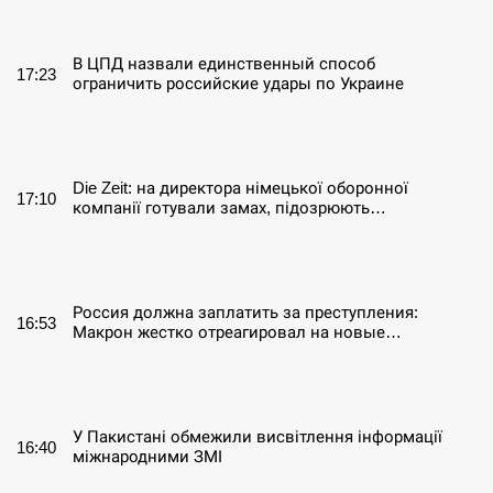
СЕРПЕНЬ
В ЦПД назвали единственный способ
17:23
ограничить российские удары по Украине
СЕРПЕНЬ
Die Zeit: на директора німецької оборонної
17:10
компанії готували замах, підозрюють…
СЕРПЕНЬ
Россия должна заплатить за преступления:
16:53
Макрон жестко отреагировал на новые…
СЕРПЕНЬ
У Пакистані обмежили висвітлення інформації
16:40
міжнародними ЗМІ