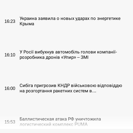
СЕРПЕНЬ
Украина заявила о новых ударах по энергетике
16:23
Крыма
СЕРПЕНЬ
У Росії вибухнув автомобіль голови компанії-
16:10
розробника дронів «Упир» – ЗМІ
СЕРПЕНЬ
Сибіга пригрозив КНДР військовою відповіддю
16:00
на розгортання ракетних систем в…
СЕРПЕНЬ
Баллистическая атака РФ уничтожила
15:53
логистический комплекс PUMA