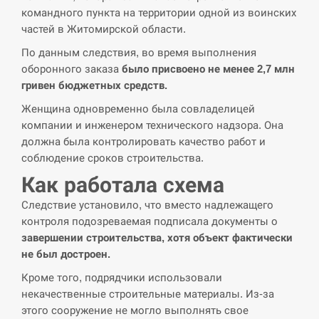
СЕРПЕНЬ
командного пункта на территории одной из воинских
частей в Житомирской области.
Поставки ракет для ПВО сократились
14:23
втрое, хотя у партнеров они…
По данным следствия, во время выполнения
оборонного заказа
было присвоено не менее 2,7 млн
СЕРПЕНЬ
гривен бюджетных средств.
Женщина одновременно была совладелицей
У Румунії затоплять чотири баржі для
14:10
компании и инженером технического надзора. Она
збільшення потоку води до…
должна была контролировать качество работ и
соблюдение сроков строительства.
СЕРПЕНЬ
Как работала схема
В Москве пожаловались на “кратный
Следствие установило, что вместо надлежащего
13:53
рост” атак дронов Украины
контроля подозреваемая подписала документы о
завершении строительства, хотя объект фактически
СЕРПЕНЬ
не был достроен.
Кроме того, подрядчики использовали
Біля українського літака в аеропорту
13:40
Лейпцига виявили дрон, ймовірно, з…
некачественные строительные материалы. Из-за
этого сооружение не могло выполнять свое