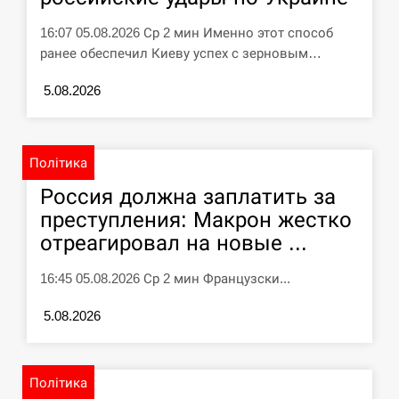
У зоопарку Токіо через спеку загинули
11:40
16:07 05.08.2026 Ср 2 мин Именно этот способ
три левиці
ранее обеспечил Киеву успех с зерновым…
СЕРПЕНЬ
5.08.2026
Россияне ударили “Бардеролями” по
11:23
Харькову, есть пострадавшие
Політика
ЩЕ...
Россия должна заплатить за
преступления: Макрон жестко
отреагировал на новые ...
16:45 05.08.2026 Ср 2 мин Французски...
5.08.2026
Політика