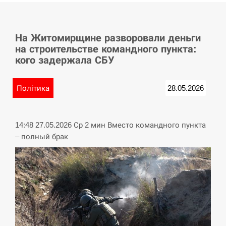
СЕРПЕНЬ
На Житомирщине разворовали деньги
Баллистическая атака РФ уничтожила
15:53
на строительстве командного пункта:
логистический комплекс PUMA
кого задержала СБУ
СЕРПЕНЬ
Політика
28.05.2026
У Німеччині удар блискавки розділив
15:40
навпіл місто в Баварії
14:48 27.05.2026 Ср 2 мин Вместо командного пункта
СЕРПЕНЬ
– полный брак
Пытки военнообязанного на
Закарпатье: работнику ТЦК грозит
15:23
тюрьма
СЕРПЕНЬ
Іспанія попросила партнерів не