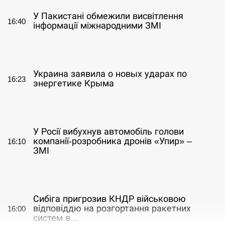
У Пакистані обмежили висвітлення
16:40
інформації міжнародними ЗМІ
СЕРПЕНЬ
Украина заявила о новых ударах по
16:23
энергетике Крыма
СЕРПЕНЬ
У Росії вибухнув автомобіль голови
компанії-розробника дронів «Упир» –
16:10
ЗМІ
СЕРПЕНЬ
Сибіга пригрозив КНДР військовою
відповіддю на розгортання ракетних
16:00
систем в…