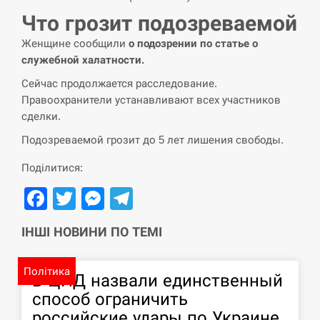
Что грозит подозреваемой
СЕРПЕНЬ
Женщине сообщили
о подозрении по статье о
служебной халатности.
Силы обороны поразили российскую
переправу, склады и другие важные
12:23
Сейчас продолжается расследование.
объекты…
Правоохранители устанавливают всех участников
сделки.
СЕРПЕНЬ
Подозреваемой грозит до 5 лет лишения свободы.
У США зафіксували рекордний спалах
Поділитися:
циклоспорозу, захворіли понад 10
12:10
тисяч…
Facebook
Twitter
Messenger
Telegram
СЕРПЕНЬ
ІНШІ НОВИНИ ПО ТЕМІ
Под огнем “Эпицентр”, ROZETKA и
11:53
“Новая почта”: что известно об…
Політика
В ЦПД назвали единственный
способ ограничить
СЕРПЕНЬ
российские удары по Украине