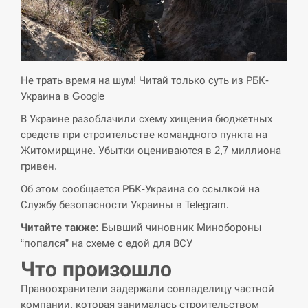
критикувати Марокко через міграційну
15:10
кризу –…
СЕРПЕНЬ
Не трать время на шум! Читай только суть из РБК-
РФ провела новий раунд таємних
Украина в Google
15:00
зустрічей з Європою щодо війни…
В Украине разоблачили схему хищения бюджетных
средств при строительстве командного пункта на
СЕРПЕНЬ
Житомирщине. Убытки оцениваются в 2,7 миллиона
гривен.
Экс-послу в США Стефанишиной
вручили новое подозрение и избирают
14:53
Об этом сообщается РБК-Украина со ссылкой на
меру…
Службу безопасности Украины в Telegram.
Читайте также:
Бывший чиновник Минобороны
СЕРПЕНЬ
“попался” на схеме с едой для ВСУ
У Росії розгортається ракетний підрозділ
Что произошло
14:40
КНДР – Reuters
Правоохранители задержали совладелицу частной
компании, которая занималась строительством