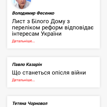
Володимир Фесенко
Лист з Білого Дому з
переліком реформ відповідає
інтересам України
Детальніше...
Павло Казарін
Що станеться опісля війни
Детальніше...
Тетяна Чорновол