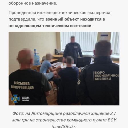
оборонное назначение.
СЕРПЕНЬ
Проведенная инженерно-техническая экспертиза
“Они должны быть уничтожены”: в
подтвердила, что
военный объект находится в
13:23
МИДе ответили, как отреагируют на…
ненадлежащем техническом состоянии.
СЕРПЕНЬ
Тайвань проводить найбільші військові
13:10
навчання на тлі загрози вторгнення з…
СЕРПЕНЬ
США обсуждают лицензии на Patriot для
12:53
Украины, несмотря на сомнения…
СЕРПЕНЬ
Фото: на Житомирщине разоблачили хищение 2,7
Латвія готова направити до 20
млн грн на строительстве командного пункта ВСУ
військових для розблокування
12:40
Ормузької протоки
(t.me/SBUkr)