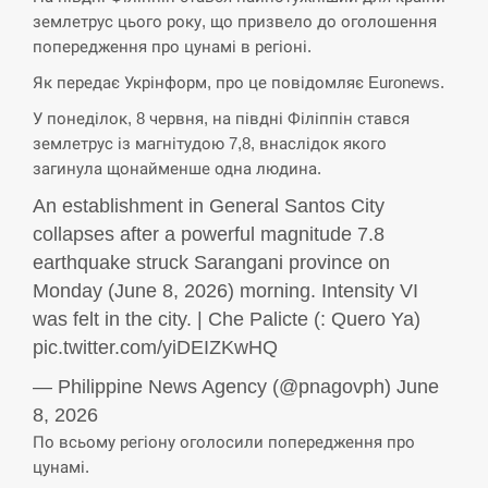
землетрус цього року, що призвело до оголошення
СЕРПЕНЬ
попередження про цунамі в регіоні.
Экс-послу в США Стефанишиной вручили новое
Як передає Укрінформ, про це повідомляє Euronews.
14:53
подозрение и избирают меру…
У понеділок, 8 червня, на півдні Філіппін стався
землетрус із магнітудою 7,8, внаслідок якого
СЕРПЕНЬ
загинула щонайменше одна людина.
У Росії розгортається ракетний підрозділ КНДР –
An establishment in General Santos City
14:40
Reuters
collapses after a powerful magnitude 7.8
earthquake struck Sarangani province on
СЕРПЕНЬ
Monday (June 8, 2026) morning. Intensity VI
was felt in the city. | Che Palicte (: Quero Ya)
Поставки ракет для ПВО сократились втрое,
14:23
хотя у партнеров они…
pic.twitter.com/yiDEIZKwHQ
— Philippine News Agency (@pnagovph) June
СЕРПЕНЬ
8, 2026
По всьому регіону оголосили попередження про
У Румунії затоплять чотири баржі для
14:10
збільшення потоку води до…
цунамі.