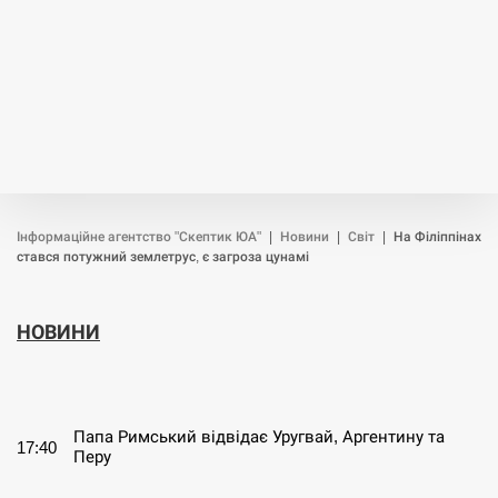
Інформаційне агентство "Скептик ЮА"
|
Новини
|
Світ
|
На Філіппінах
стався потужний землетрус, є загроза цунамі
НОВИНИ
СЕРПЕНЬ
Папа Римський відвідає Уругвай, Аргентину та
17:40
Перу