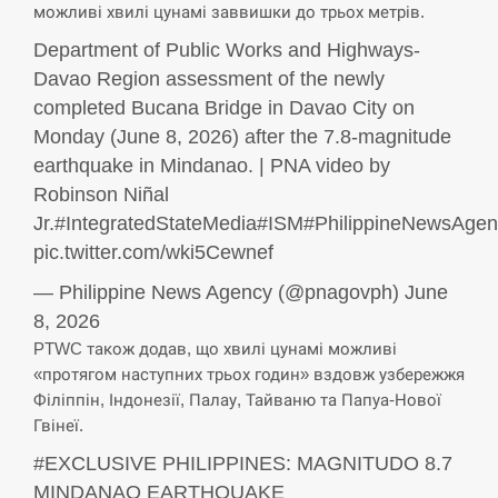
можливі хвилі цунамі заввишки до трьох метрів.
СЕРПЕНЬ
Department of Public Works and Highways-
Davao Region assessment of the newly
Под огнем “Эпицентр”, ROZETKA и “Новая
11:53
completed Bucana Bridge in Davao City on
почта”: что известно об…
Monday (June 8, 2026) after the 7.8-magnitude
СЕРПЕНЬ
earthquake in Mindanao. | PNA video by
Robinson Niñal
У зоопарку Токіо через спеку загинули три
Jr.#IntegratedStateMedia#ISM#PhilippineNewsAge
11:40
левиці
pic.twitter.com/wki5Cewnef
СЕРПЕНЬ
— Philippine News Agency (@pnagovph) June
8, 2026
Россияне ударили “Бардеролями” по Харькову,
PTWC також додав, що хвилі цунамі можливі
11:23
есть пострадавшие
«протягом наступних трьох годин» вздовж узбережжя
Філіппін, Індонезії, Палау, Тайваню та Папуа-Нової
ЩЕ...
Гвінеї.
#EXCLUSIVE PHILIPPINES: MAGNITUDO 8.7
MINDANAO EARTHQUAKE