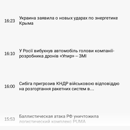
СЕРПЕНЬ
Украина заявила о новых ударах по энергетике
16:23
Крыма
СЕРПЕНЬ
У Росії вибухнув автомобіль голови компанії-
16:10
розробника дронів «Упир» – ЗМІ
СЕРПЕНЬ
Сибіга пригрозив КНДР військовою відповіддю
16:00
на розгортання ракетних систем в…
СЕРПЕНЬ
Баллистическая атака РФ уничтожила
15:53
логистический комплекс PUMA