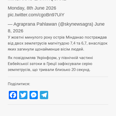
Monday, 8th June 2026
pic.twitter.com/cgoBn97UiY
— Agraprana Pahlawan (@skynewsagra) June
8, 2026
У жовтні минулого року острів Мінданао постраждав
від двох землетрусів магнітудою 7,4 та 6,7, внаслідок
яких загинули щонайменше вісім людей.
Як повідомляв Укрінформ, у північній частині
Евбейської затоки в Греції зафіксували серію
землетрусів, що тривали близько 20 секунд.
Поділитися:
Facebook
Twitter
Messenger
Telegram