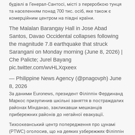
будівлі в Генерал-Сантосі, місті з переробкою тунця
СЕРПЕНЬ
та населенням понад 700 тис. осіб, яке також є
комерційним центром на півдні країни.
США обсуждают лицензии на Patriot для
12:53
The Malalan Barangay Hall in Jose Abad
Украины, несмотря на сомнения…
Santos, Davao Occidental collapses following
СЕРПЕНЬ
the magnitude 7.8 earthquake that struck
Sarangani on Monday morning (June 8, 2026) |
Латвія готова направити до 20 військових для
Che Palicte; Jurel Bayang
12:40
розблокування Ормузької протоки
pic.twitter.com/wvHLXqxeex
СЕРПЕНЬ
— Philippine News Agency (@pnagovph) June
8, 2026
Силы обороны поразили российскую
За даними Euronews, президент Філіппін Фердинанд
12:23
переправу, склады и другие важные объекты…
Маркос призупинив шкільні заняття в постраждалих
районах Мінданао, закликавши мешканців
СЕРПЕНЬ
прибережних районів до негайної евакуації.
Тихоокеанський центр попередження про цунамі
У США зафіксували рекордний спалах
12:10
циклоспорозу, захворіли понад 10 тисяч…
(PTWC) оголосив, що на деяких узбережжях Філіппін