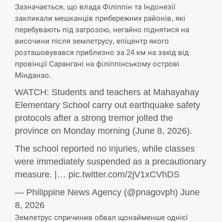
Зазначається, що влада Філіппін та Індонезії
СЕРПЕНЬ
закликали мешканців прибережних районів, які
перебувають під загрозою, негайно піднятися на
В Москве пожаловались на “кратный рост” атак
височини після землетрусу, епіцентр якого
13:53
дронов Украины
розташовувався приблизно за 24 км на захід від
провінції Сарангані на філіппінському острові
СЕРПЕНЬ
Мінданао.
WATCH: Students and teachers at Mahayahay
Біля українського літака в аеропорту Лейпцига
13:40
виявили дрон, ймовірно, з…
Elementary School carry out earthquake safety
protocols after a strong tremor jolted the
СЕРПЕНЬ
province on Monday morning (June 8, 2026).
The school reported no injuries, while classes
“Они должны быть уничтожены”: в МИДе
13:23
ответили, как отреагируют на…
were immediately suspended as a precautionary
measure. |… pic.twitter.com/2jV1xCVhDS
СЕРПЕНЬ
— Philippine News Agency (@pnagovph) June
Тайвань проводить найбільші військові
8, 2026
13:10
навчання на тлі загрози вторгнення з…
Землетрус спричинив обвал щонайменше однієї