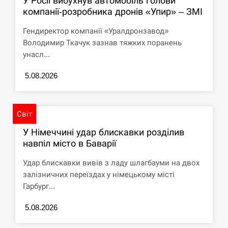
У Росії вибухнув автомобіль голови
компанії-розробника дронів «Упир» – ЗМІ
Гендиректор компанії «Уралдронзавод»
Володимир Ткачук зазнав тяжких поранень
унасл...
5.08.2026
Світ
У Німеччині удар блискавки розділив
навпіл місто в Баварії
Удар блискавки вивів з ладу шлагбауми на двох
залізничних переїздах у німецькому місті
Гарбург...
5.08.2026