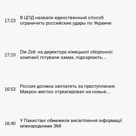
СЕРПЕНЬ
В ЦПД назвали единственный способ
17:23
ограничить российские удары по Украине
СЕРПЕНЬ
Die Zeit: на директора німецької оборонної
17:10
компанії готували замах, підозрюють…
СЕРПЕНЬ
Россия должна заплатить за преступления:
16:53
Макрон жестко отреагировал на новые…
СЕРПЕНЬ
У Пакистані обмежили висвітлення інформації
16:40
міжнародними ЗМІ