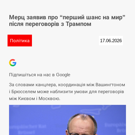
СЕРПЕНЬ
Мерц заявив про “перший шанс на мир”
Баллистическая атака РФ уничтожила
15:53
після переговорів з Трампом
логистический комплекс PUMA
СЕРПЕНЬ
Політика
17.06.2026
У Німеччині удар блискавки розділив
15:40
навпіл місто в Баварії
СЕРПЕНЬ
Підпишіться на нас в Google
За словами канцлера, координація між Вашингтоном
Пытки военнообязанного на
і Брюсселем може наблизити умови для переговорів
Закарпатье: работнику ТЦК грозит
15:23
між Києвом і Москвою.
тюрьма
СЕРПЕНЬ
Іспанія попросила партнерів не
критикувати Марокко через міграційну
15:10