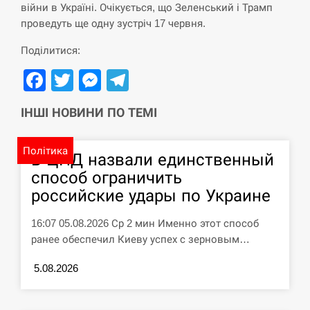
війни в Україні. Очікується, що Зеленський і Трамп
СЕРПЕНЬ
проведуть ще одну зустріч 17 червня.
Силы обороны поразили российскую
Поділитися:
переправу, склады и другие важные
12:23
Facebook
Twitter
Messenger
Telegram
объекты…
СЕРПЕНЬ
ІНШІ НОВИНИ ПО ТЕМІ
У США зафіксували рекордний спалах
Політика
циклоспорозу, захворіли понад 10
В ЦПД назвали единственный
12:10
тисяч…
способ ограничить
российские удары по Украине
СЕРПЕНЬ
16:07 05.08.2026 Ср 2 мин Именно этот способ
Под огнем “Эпицентр”, ROZETKA и
ранее обеспечил Киеву успех с зерновым…
11:53
“Новая почта”: что известно об…
5.08.2026
СЕРПЕНЬ