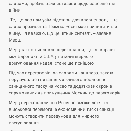
словами, зробив важливі заяви щодо завершення
Поставки ракет для ПВО сократились
війни.
14:23
втрое, хотя у партнеров они…
“Те, що дає нам усім підстави для впевненості, – це
слова президента Трампа: Росія має припинити цю
СЕРПЕНЬ
війну. І я вважаю, що це чіткий сигнал”, – заявив
Мерц.
У Румунії затоплять чотири баржі для
14:10
збільшення потоку води до…
Мерц також висловив переконання, що співпраця
між Європою та США у питанні мирного
СЕРПЕНЬ
врегулювання надалі стане ще тіснішою.
Під час переговорів, за словами канцлера, також
В Москве пожаловались на “кратный
13:53
порушувалося питання можливого посилення
рост” атак дронов Украины
санкційного тиску на Росію та додаткових кроків,
спрямованих на примушення Москви до переговорів.
СЕРПЕНЬ
Мерц переконаний, що Росія не зможе досягти
військової перемоги, а економічний тиск і санкції
Біля українського літака в аеропорту
13:40
Лейпцига виявили дрон, ймовірно, з…
можуть створити передумови для мирного
врегулювання.
СЕРПЕНЬ