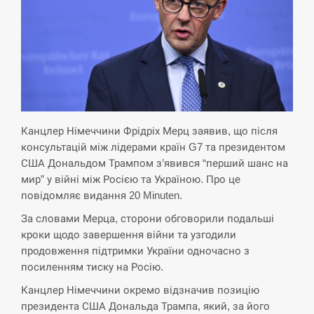
кризу –…
СЕРПЕНЬ
РФ провела новий раунд таємних
15:00
зустрічей з Європою щодо війни…
СЕРПЕНЬ
Канцлер Німеччини Фрідріх Мерц заявив, що після
консультацій між лідерами країн G7 та президентом
Экс-послу в США Стефанишиной
США Дональдом Трампом з’явився “перший шанс на
вручили новое подозрение и избирают
14:53
мир” у війні між Росією та Україною. Про це
меру…
повідомляє видання 20 Minuten.
За словами Мерца, сторони обговорили подальші
СЕРПЕНЬ
кроки щодо завершення війни та узгодили
продовження підтримки України одночасно з
У Росії розгортається ракетний підрозділ
14:40
посиленням тиску на Росію.
КНДР – Reuters
Канцлер Німеччини окремо відзначив позицію
СЕРПЕНЬ
президента США Дональда Трампа, який, за його