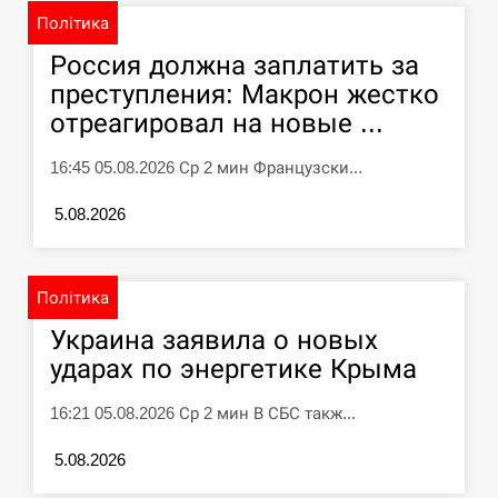
У зоопарку Токіо через спеку загинули
11:40
Політика
три левиці
Россия должна заплатить за
СЕРПЕНЬ
преступления: Макрон жестко
отреагировал на новые ...
Россияне ударили “Бардеролями” по
11:23
Харькову, есть пострадавшие
16:45 05.08.2026 Ср 2 мин Французски...
ЩЕ...
5.08.2026
Політика
Украина заявила о новых
ударах по энергетике Крыма
16:21 05.08.2026 Ср 2 мин В СБС такж...
5.08.2026