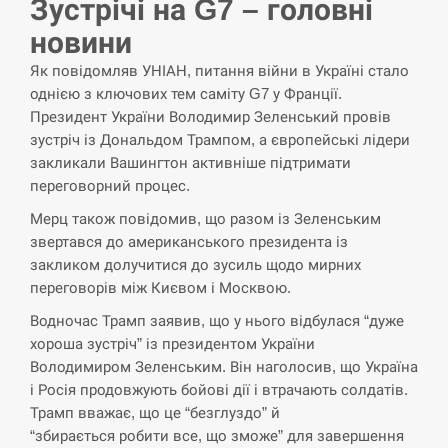
Зустрічі на G7 – головні
новини
“Они должны быть уничтожены”: в
13:23
МИДе ответили, как отреагируют на…
Як повідомляв УНІАН, питання війни в Україні стало
однією з ключових тем саміту G7 у Франції.
СЕРПЕНЬ
Президент України Володимир Зеленський провів
зустріч із Дональдом Трампом, а європейські лідери
Тайвань проводить найбільші військові
закликали Вашингтон активніше підтримати
13:10
навчання на тлі загрози вторгнення з…
переговорний процес.
Мерц також повідомив, що разом із Зеленським
СЕРПЕНЬ
звертався до американського президента із
закликом долучитися до зусиль щодо мирних
США обсуждают лицензии на Patriot для
12:53
переговорів між Києвом і Москвою.
Украины, несмотря на сомнения…
Водночас Трамп заявив, що у нього відбулася “дуже
СЕРПЕНЬ
хороша зустріч” із президентом України
Володимиром Зеленським. Він наголосив, що Україна
Латвія готова направити до 20
і Росія продовжують бойові дії і втрачають солдатів.
військових для розблокування
12:40
Трамп вважає, що це “безглуздо” й
Ормузької протоки
“збирається робити все, що зможе” для завершення