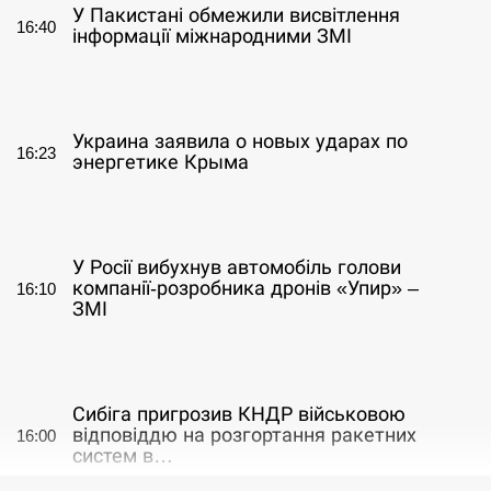
У Пакистані обмежили висвітлення
16:40
інформації міжнародними ЗМІ
СЕРПЕНЬ
Украина заявила о новых ударах по
16:23
энергетике Крыма
СЕРПЕНЬ
У Росії вибухнув автомобіль голови
компанії-розробника дронів «Упир» –
16:10
ЗМІ
СЕРПЕНЬ
Сибіга пригрозив КНДР військовою
відповіддю на розгортання ракетних
16:00
систем в…